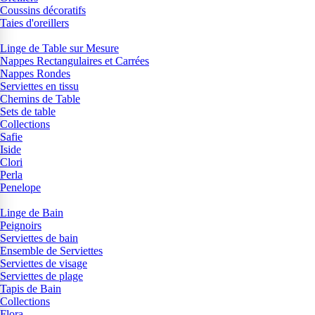
Coussins décoratifs
Taies d'oreillers
Linge de Table sur Mesure
Nappes Rectangulaires et Carrées
Nappes Rondes
Serviettes en tissu
Chemins de Table
Sets de table
Collections
Safie
Iside
Clori
Perla
Penelope
Linge de Bain
Peignoirs
Serviettes de bain
Ensemble de Serviettes
Serviettes de visage
Serviettes de plage
Tapis de Bain
Collections
Flora