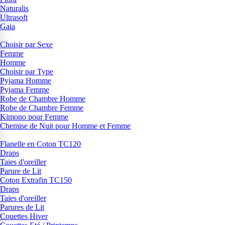
Naturalis
Ultrasoft
Gaia
Choisir par Sexe
Femme
Homme
Choisir par Type
Pyjama Homme
Pyjama Femme
Robe de Chambre Homme
Robe de Chambre Femme
Kimono pour Femme
Chemise de Nuit pour Homme et Femme
Flanelle en Coton TC120
Draps
Taies d'oreiller
Parure de Lit
Coton Extrafin TC150
Draps
Taies d'oreiller
Parures de Lit
Couettes Hiver