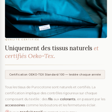
QUALITÉ CERTIFIÉE
Uniquement des tissus naturels
et
certifiés Oeko-Tex.
Certification OEKO-TEX Standard 100 — testée chaque année
Tous les tissus de Purocotone sont naturels et certifiés. La
certification implique des contrôles rigoureux sur chaque
composant du textile : des
fils
aux
colorants
, en passant par les
accessoires
comme les boutons et les fermetures éclair.
Aucun
produit nocif
en contact avec la peau