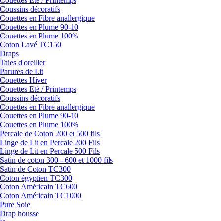
Couettes Eté / Printemps
Coussins décoratifs
Couettes en Fibre anallergique
Couettes en Plume 90-10
Couettes en Plume 100%
Coton Lavé TC150
Draps
Taies d'oreiller
Parures de Lit
Couettes Hiver
Couettes Eté / Printemps
Coussins décoratifs
Couettes en Fibre anallergique
Couettes en Plume 90-10
Couettes en Plume 100%
Percale de Coton 200 et 500 fils
Linge de Lit en Percale 200 Fils
Linge de Lit en Percale 500 Fils
Satin de coton 300 - 600 et 1000 fils
Satin de Coton TC300
Coton égyptien TC300
Coton Américain TC600
Coton Américain TC1000
Pure Soie
Drap housse