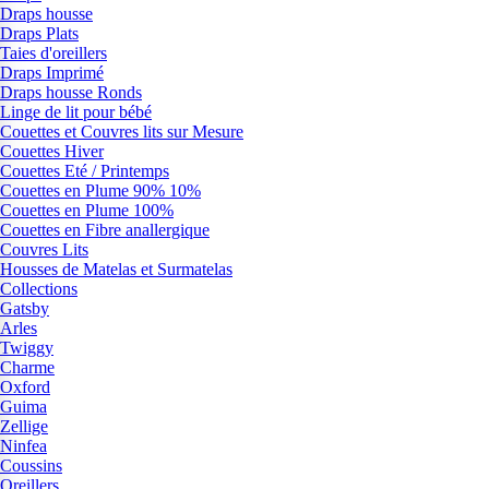
Draps housse
Draps Plats
Taies d'oreillers
Draps Imprimé
Draps housse Ronds
Linge de lit pour bébé
Couettes et Couvres lits sur Mesure
Couettes Hiver
Couettes Eté / Printemps
Couettes en Plume 90% 10%
Couettes en Plume 100%
Couettes en Fibre anallergique
Couvres Lits
Housses de Matelas et Surmatelas
Collections
Gatsby
Arles
Twiggy
Charme
Oxford
Guima
Zellige
Ninfea
Coussins
Oreillers