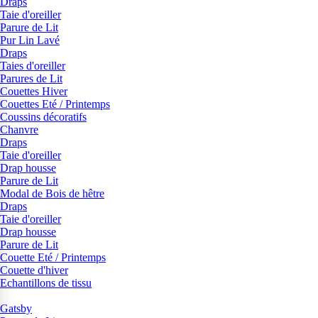
Draps
Taie d'oreiller
Parure de Lit
Pur Lin Lavé
Draps
Taies d'oreiller
Parures de Lit
Couettes Hiver
Couettes Eté / Printemps
Coussins décoratifs
Chanvre
Draps
Taie d'oreiller
Drap housse
Parure de Lit
Modal de Bois de hêtre
Draps
Taie d'oreiller
Drap housse
Parure de Lit
Couette Eté / Printemps
Couette d'hiver
Echantillons de tissu
Gatsby