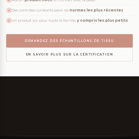
✓
Des contrôles constants selon les
normes les plus récentes
✓
Un produit sûr pour toute la famille,
y compris les plus petits
✓
DEMANDEZ DES ÉCHANTILLONS DE TISSU
EN SAVOIR PLUS SUR LA CERTIFICATION