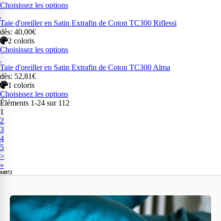
Choisissez les options
Taie d'oreiller en Satin Extrafin de Coton TC300 Riflessi
dès: 40,00€
2 coloris
Choisissez les options
Taie d'oreiller en Satin Extrafin de Coton TC300 Alma
dès: 52,81€
1 coloris
Choisissez les options
Éléments 1-24 sur 112
1
2
3
4
5
>
»
#4972