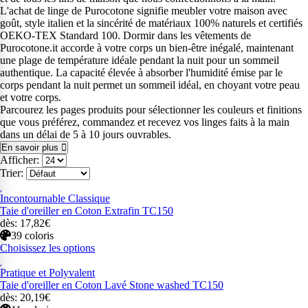
L'achat de linge de Purocotone signifie meubler votre maison avec
goût, style italien et la sincérité de matériaux 100% naturels et certifiés
OEKO-TEX Standard 100. Dormir dans les vêtements de
Purocotone.it accorde à votre corps un bien-être inégalé, maintenant
une plage de température idéale pendant la nuit pour un sommeil
authentique. La capacité élevée à absorber l'humidité émise par le
corps pendant la nuit permet un sommeil idéal, en choyant votre peau
et votre corps.
Parcourez les pages produits pour sélectionner les couleurs et finitions
que vous préférez, commandez et recevez vos linges faits à la main
dans un délai de 5 à 10 jours ouvrables.
En savoir plus
Afficher:
Trier:
Incontournable Classique
Taie d'oreiller en Coton Extrafin TC150
dès: 17,82€
39 coloris
Choisissez les options
Pratique et Polyvalent
Taie d'oreiller en Coton Lavé Stone washed TC150
dès: 20,19€