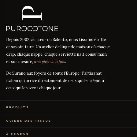
Depuis 2002, au cœur du Salento, nous tissons étoffe
et savoir-faire. Un atelier de linge de maison où chaque
drap, chaque nappe, chaque serviette naît cousu main
et sur mesure,
une pièce à la fois
.
De Surano aux foyers de toute l'Europe : l'artisanat
italien qui arrive directement de ceux qui le créent à
ceux qui le vivent chaque jour.
PRODUITS
Linge de Lit
GUIDES DES TISSUS
Linge de Table
Linge de Bain
Guide des mesures
GUIDE
Vêtements de Maison
À PROPOS
Percale ou Satin ?
GUIDE