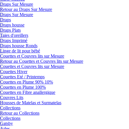
Draps Sur Mesure
Retour au Draps Sur Mesure
Draps Sur Mesure
Draps
Draps housse
Draps Plats
Taies d'oreillers
Draps Imprimé
Draps housse Ronds
Linge de lit pour bébé
Couettes et Couvres lits sur Mesure
Retour au Couettes et Couvres lits sur Mesure
Couettes et Couvres lits sur Mesure
Couettes Hiver
Couettes Eté / Printemps
Couettes en Plume 90% 10%
Couettes en Plume 100%
Couettes en Fibre anallergique
Couvres Lits
Housses de Matelas et Surmatelas
Collections
Retour au Collections
Collections
Gatsby
Arles