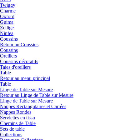
Twiggy
Charme
Oxford
Guima
Zellige
Ninfea
Coussins
Retour au Coussins
Coussins
Oreillers
Coussins décoratifs
Taies d'oreillers
Table
Retour au menu principal
Table
Linge de Table sur Mesure
Retour au Linge de Table sur Mesure
Linge de Table sur Mesure
Nappes Rectangulaires et Carrées
Nappes Rondes
Serviettes en tissu
Chemins de Table
Sets de table
Collections