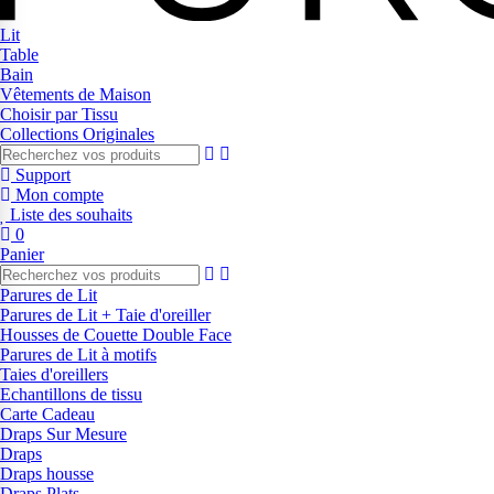
Lit
Table
Bain
Vêtements de Maison
Choisir par Tissu
Collections Originales
Support
Mon compte
Liste des souhaits
0
Panier
Parures de Lit
Parures de Lit + Taie d'oreiller
Housses de Couette Double Face
Parures de Lit à motifs
Taies d'oreillers
Echantillons de tissu
Carte Cadeau
Draps Sur Mesure
Draps
Draps housse
Draps Plats