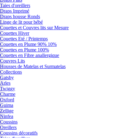
Taies d'oreillers
Draps Imprimé
Draps housse Ronds
Linge de lit pour bébé
Couettes et Couvres lits sur Mesure
Couettes Hiver
Couettes Eté / Printemps
Couettes en Plume 90% 10%
Couettes en Plume 100%
Couettes en Fibre anallergique
Couvres Lits
Housses de Matelas et Surmatelas
Collections
Gatsby
Arles
Twiggy
Charme
Oxford
Guima
Zellige
Ninfea
Coussins
Oreillers
Coussins décoratifs