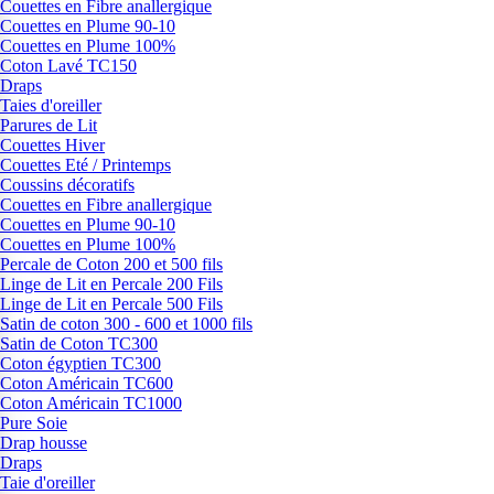
Couettes en Fibre anallergique
Couettes en Plume 90-10
Couettes en Plume 100%
Coton Lavé TC150
Draps
Taies d'oreiller
Parures de Lit
Couettes Hiver
Couettes Eté / Printemps
Coussins décoratifs
Couettes en Fibre anallergique
Couettes en Plume 90-10
Couettes en Plume 100%
Percale de Coton 200 et 500 fils
Linge de Lit en Percale 200 Fils
Linge de Lit en Percale 500 Fils
Satin de coton 300 - 600 et 1000 fils
Satin de Coton TC300
Coton égyptien TC300
Coton Américain TC600
Coton Américain TC1000
Pure Soie
Drap housse
Draps
Taie d'oreiller