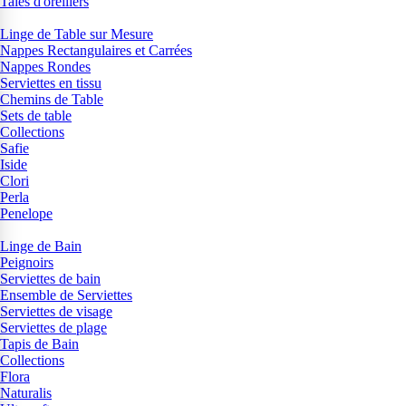
Taies d'oreillers
Linge de Table sur Mesure
Nappes Rectangulaires et Carrées
Nappes Rondes
Serviettes en tissu
Chemins de Table
Sets de table
Collections
Safie
Iside
Clori
Perla
Penelope
Linge de Bain
Peignoirs
Serviettes de bain
Ensemble de Serviettes
Serviettes de visage
Serviettes de plage
Tapis de Bain
Collections
Flora
Naturalis