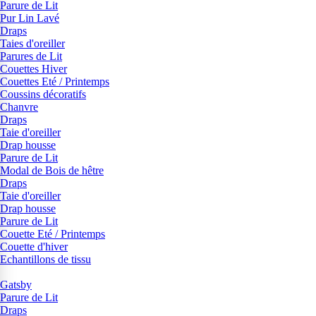
Parure de Lit
Pur Lin Lavé
Draps
Taies d'oreiller
Parures de Lit
Couettes Hiver
Couettes Eté / Printemps
Coussins décoratifs
Chanvre
Draps
Taie d'oreiller
Drap housse
Parure de Lit
Modal de Bois de hêtre
Draps
Taie d'oreiller
Drap housse
Parure de Lit
Couette Eté / Printemps
Couette d'hiver
Echantillons de tissu
Gatsby
Parure de Lit
Draps