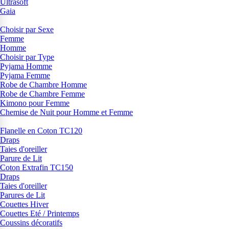
Ultrasoft
Gaia
Choisir par Sexe
Femme
Homme
Choisir par Type
Pyjama Homme
Pyjama Femme
Robe de Chambre Homme
Robe de Chambre Femme
Kimono pour Femme
Chemise de Nuit pour Homme et Femme
Flanelle en Coton TC120
Draps
Taies d'oreiller
Parure de Lit
Coton Extrafin TC150
Draps
Taies d'oreiller
Parures de Lit
Couettes Hiver
Couettes Eté / Printemps
Coussins décoratifs