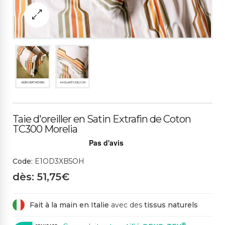
453M VERT MOYEN
4 VOLANTS DE 2 CM
Taie d'oreiller en Satin Extrafin de Coton
TC300 Morelia
Code:
E1OD3XB5OH
dès: 51,75€
Fait à la main en Italie
avec des
tissus naturels
®