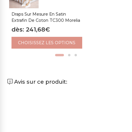
Draps Sur Mesure En Satin
C
Extrafin De Coton TC300 Morelia
S
M
dès: 241,68€
d
CHOISISSEZ LES OPTIONS
Avis sur ce produit: