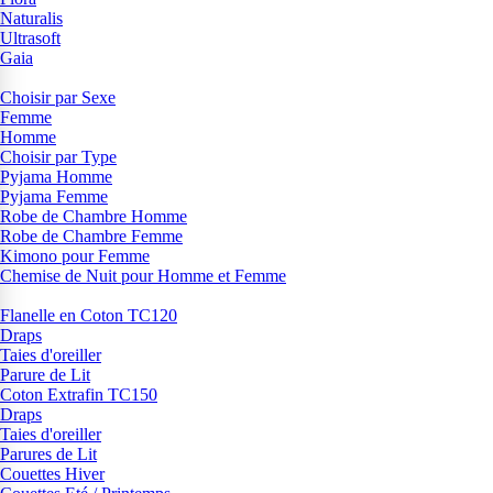
Naturalis
Ultrasoft
Gaia
Choisir par Sexe
Femme
Homme
Choisir par Type
Pyjama Homme
Pyjama Femme
Robe de Chambre Homme
Robe de Chambre Femme
Kimono pour Femme
Chemise de Nuit pour Homme et Femme
Flanelle en Coton TC120
Draps
Taies d'oreiller
Parure de Lit
Coton Extrafin TC150
Draps
Taies d'oreiller
Parures de Lit
Couettes Hiver