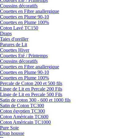
Couettes Eté / Printemps
Coussins décoratifs
Couettes en Fibre anallergique
Couettes en Plume 90-10
Couettes en Plume 100%
Coton Lavé TC150
Draps
Taies d'oreiller
Parures de Lit
Couettes Hiver
Couettes Eté / Printemps
Coussins décoratifs
Couettes en Fibre anallergique
Couettes en Plume 90-10
Couettes en Plume 100%
Percale de Coton 200 et 500 fils
Linge de Lit en Percale 200 Fils
Linge de Lit en Percale 500 Fils
Satin de coton 300 - 600 et 1000 fils
Satin de Coton TC300
Coton égyptien TC300
Coton Américain TC600
Coton Américain TC1000
Pure Soie
Drap housse