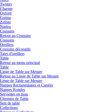
Twiggy
Charme
Oxford
Guima
Zellige
Ninfea
Coussins
Retour au Coussins
Coussins
Oreillers
Coussins décoratifs
Taies d'oreillers
Table
Retour au menu principal
Table
Linge de Table sur Mesure
Retour au Linge de Table sur Mesure
Linge de Table sur Mesure
Nappes Rectangulaires et Carrées
Nappes Rondes
Serviettes en tissu
Chemins de Table
Sets de table
Collections