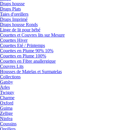
Draps housse
Draps Plats
Taies d'oreillers
Draps Imprimé
Draps housse Ronds
Linge de lit pour bébé
Couettes et Couvres lits sur Mesure
Couettes Hiver
Couettes Eté / Printemps
Couettes en Plume 90% 10%
Couettes en Plume 100%
Couettes en Fibre anallergique
Couvres Lits
Housses de Matelas et Surmatelas
Collections
Gatsby
Arles
Twiggy
Charme
Oxford
Guima
Zellige
Ninfea
Coussins
Oreillers