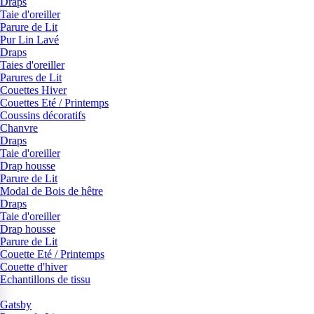
Draps
Taie d'oreiller
Parure de Lit
Pur Lin Lavé
Draps
Taies d'oreiller
Parures de Lit
Couettes Hiver
Couettes Eté / Printemps
Coussins décoratifs
Chanvre
Draps
Taie d'oreiller
Drap housse
Parure de Lit
Modal de Bois de hêtre
Draps
Taie d'oreiller
Drap housse
Parure de Lit
Couette Eté / Printemps
Couette d'hiver
Echantillons de tissu
Gatsby