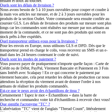
brillant et doux au toucher.
Quels sont les délais de livraison ?
Nous avons besoin de 5 à 10 jours ouvrables pour couper et coudre à
la main vos articles sur mesure, et de 2 à 3 jours ouvrables pour les
produits de la section Outlet. Votre commande sera ensuite confiée au
coursier GLS. Les délais de livraison des produits sur mesure sont plus
longs car les commandes sont réalisées sur mesure par nos artisans au
moment de la commande, et ce ne sont pas des produits qui sont en
stock prêts à être expédiés.
Quel transporteur utilisez-vous pour la livraison ?
Pour les envois en Europe, nous utilisons GLS et DPD. Dès que le
transporteur prend en charge le colis, vous recevrez un SMS et un e-
mail dans les 24 heures contenant le code de suivi.
Quels sont les modes de paiement ?
Vous pouvez payer de pratiquement n'importe quelle façon : Carte de
Crédit ou de Débit, PayPal, Virement Bancaire et Paiement en 3 Fois
sans Intérêt avec Scalapay ! En ce qui concerne le paiement par
virement bancaire, cela peut retarder les délais de production car nous
attendons la réception du virement avant de donner l'ordre à nos
artisans de réaliser les produits commandés.
Est-ce que je peux avoir des échantillons de tissu ?
Certainement ! Tapez le mot « Échantillons » dans la barre de
recherche et commandez votre kit d'échantillons à recevoir chez vous!
Que signifie l'acronyme "TC" ?
L'abréviation "TC" vient de l'anglais "Thread Count", littéralement