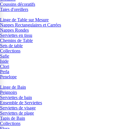
Coussins décoratifs
Taies d'oreillers
Linge de Table sur Mesure
Nappes Rectangulaires et Carrées
Nappes Rondes
Serviettes en tissu
Chemins de Table
Sets de table
Collections
Safie
Iside
Clori
Perla
Penelope
Linge de Bain
Peignoirs
Serviettes de bain
Ensemble de Serviettes
Serviettes de visage
Serviettes de plage
Tapis de Bain
Collections
Flora