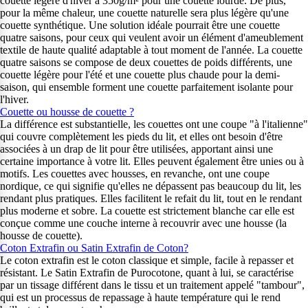
couette légère d'hiver à 350g/m² pour une couette lourde. De plus,
pour la même chaleur, une couette naturelle sera plus légère qu'une
couette synthétique. Une solution idéale pourrait être une couette
quatre saisons, pour ceux qui veulent avoir un élément d'ameublement
textile de haute qualité adaptable à tout moment de l'année. La couette
quatre saisons se compose de deux couettes de poids différents, une
couette légère pour l'été et une couette plus chaude pour la demi-
saison, qui ensemble forment une couette parfaitement isolante pour
l'hiver.
Couette ou housse de couette ?
La différence est substantielle, les couettes ont une coupe "à l'italienne"
qui couvre complètement les pieds du lit, et elles ont besoin d'être
associées à un drap de lit pour être utilisées, apportant ainsi une
certaine importance à votre lit. Elles peuvent également être unies ou à
motifs. Les couettes avec housses, en revanche, ont une coupe
nordique, ce qui signifie qu'elles ne dépassent pas beaucoup du lit, les
rendant plus pratiques. Elles facilitent le refait du lit, tout en le rendant
plus moderne et sobre. La couette est strictement blanche car elle est
conçue comme une couche interne à recouvrir avec une housse (la
housse de couette).
Coton Extrafin ou Satin Extrafin de Coton?
Le coton extrafin est le coton classique et simple, facile à repasser et
résistant. Le Satin Extrafin de Purocotone, quant à lui, se caractérise
par un tissage différent dans le tissu et un traitement appelé "tambour",
qui est un processus de repassage à haute température qui le rend