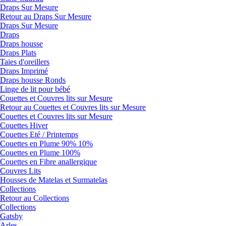
Draps Sur Mesure
Retour au Draps Sur Mesure
Draps Sur Mesure
Draps
Draps housse
Draps Plats
Taies d'oreillers
Draps Imprimé
Draps housse Ronds
Linge de lit pour bébé
Couettes et Couvres lits sur Mesure
Retour au Couettes et Couvres lits sur Mesure
Couettes et Couvres lits sur Mesure
Couettes Hiver
Couettes Eté / Printemps
Couettes en Plume 90% 10%
Couettes en Plume 100%
Couettes en Fibre anallergique
Couvres Lits
Housses de Matelas et Surmatelas
Collections
Retour au Collections
Collections
Gatsby
Arles