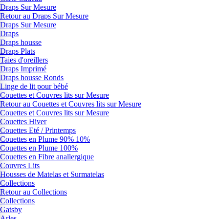
Draps Sur Mesure
Retour au Draps Sur Mesure
Draps Sur Mesure
Draps
Draps housse
Draps Plats
Taies d'oreillers
Draps Imprimé
Draps housse Ronds
Linge de lit pour bébé
Couettes et Couvres lits sur Mesure
Retour au Couettes et Couvres lits sur Mesure
Couettes et Couvres lits sur Mesure
Couettes Hiver
Couettes Eté / Printemps
Couettes en Plume 90% 10%
Couettes en Plume 100%
Couettes en Fibre anallergique
Couvres Lits
Housses de Matelas et Surmatelas
Collections
Retour au Collections
Collections
Gatsby
Arles