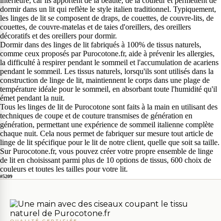
intérieure, car ils apportent de la beauté, de la couleur et permettent de
dormir dans un lit qui reflète le style italien traditionnel. Typiquement,
les linges de lit se composent de draps, de couettes, de couvre-lits, de
couettes, de couvre-matelas et de taies d'oreillers, des oreillers
décoratifs et des oreillers pour dormir.
Dormir dans des linges de lit fabriqués à 100% de tissus naturels,
comme ceux proposés par Purocotone.fr, aide à prévenir les allergies,
la difficulté à respirer pendant le sommeil et l'accumulation de acariens
pendant le sommeil. Les tissus naturels, lorsqu'ils sont utilisés dans la
construction de linge de lit, maintiennent le corps dans une plage de
température idéale pour le sommeil, en absorbant toute l'humidité qu'il
émet pendant la nuit.
Tous les linges de lit de Purocotone sont faits à la main en utilisant des
techniques de coupe et de couture transmises de génération en
génération, permettant une expérience de sommeil italienne complète
chaque nuit. Cela nous permet de fabriquer sur mesure tout article de
linge de lit spécifique pour le lit de notre client, quelle que soit sa taille.
Sur Purocotone.fr, vous pouvez créer votre propre ensemble de linge
de lit en choisissant parmi plus de 10 options de tissus, 600 choix de
couleurs et toutes les tailles pour votre lit.
#5209
QUALITÉ CERTIFIÉE