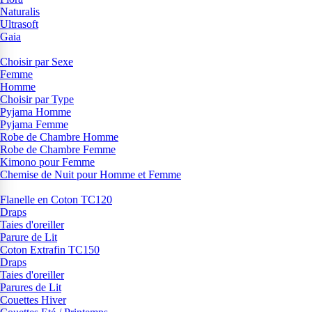
Naturalis
Ultrasoft
Gaia
Choisir par Sexe
Femme
Homme
Choisir par Type
Pyjama Homme
Pyjama Femme
Robe de Chambre Homme
Robe de Chambre Femme
Kimono pour Femme
Chemise de Nuit pour Homme et Femme
Flanelle en Coton TC120
Draps
Taies d'oreiller
Parure de Lit
Coton Extrafin TC150
Draps
Taies d'oreiller
Parures de Lit
Couettes Hiver