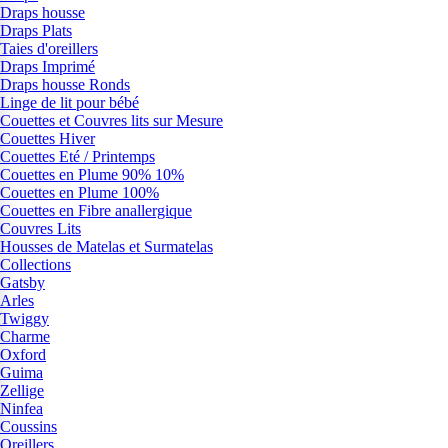
Draps housse
Draps Plats
Taies d'oreillers
Draps Imprimé
Draps housse Ronds
Linge de lit pour bébé
Couettes et Couvres lits sur Mesure
Couettes Hiver
Couettes Eté / Printemps
Couettes en Plume 90% 10%
Couettes en Plume 100%
Couettes en Fibre anallergique
Couvres Lits
Housses de Matelas et Surmatelas
Collections
Gatsby
Arles
Twiggy
Charme
Oxford
Guima
Zellige
Ninfea
Coussins
Oreillers