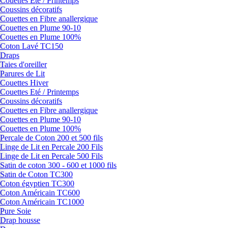
Couettes Eté / Printemps
Coussins décoratifs
Couettes en Fibre anallergique
Couettes en Plume 90-10
Couettes en Plume 100%
Coton Lavé TC150
Draps
Taies d'oreiller
Parures de Lit
Couettes Hiver
Couettes Eté / Printemps
Coussins décoratifs
Couettes en Fibre anallergique
Couettes en Plume 90-10
Couettes en Plume 100%
Percale de Coton 200 et 500 fils
Linge de Lit en Percale 200 Fils
Linge de Lit en Percale 500 Fils
Satin de coton 300 - 600 et 1000 fils
Satin de Coton TC300
Coton égyptien TC300
Coton Américain TC600
Coton Américain TC1000
Pure Soie
Drap housse