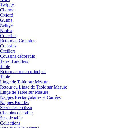
Twiggy
Charme
Oxford
Guima
Zellige
Ninfea
Coussins
Retour au Coussins
Coussins
Oreillers
Coussins décoratifs
Taies d'oreillers
Table
Retour au menu principal
Table
Linge de Table sur Mesure
Retour au Linge de Table sur Mesure
Linge de Table sur Mesure
Nappes Rectangulaires et Carrées
Nappes Rondes
Serviettes en tissu
Chemins de Table
Sets de table
Collections