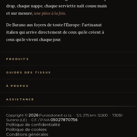
drap, chaque nappe, chaque serviette naît cousu main
et sur mesure,
une pièce à la fois
.
De Surano aux foyers de toute l'Europe : l'artisanat
italien qui arrive directement de ceux qui le créent à
ceux qui le vivent chaque jour.
PRODUITS
Linge de Lit
GUIDES DES TISSUS
Linge de Table
Linge de Bain
Guide des mesures
GUIDE
Vêtements de Maison
À PROPOS
Percale ou Satin ?
GUIDE
Échantillons Gratuits
Que signifie le TC ?
GUIDE
Qui sommes-nous
TC300 vs Coton Égyptien
GUIDE
ASSISTANCE
Notre artisanat
Coton vs Synthétique
GUIDE
Certification OEKO-TEX
Contactez-nous
Nos avis
Rétractation simplifiée
FAQ
Copyright ©
2026
Purocotone.it s.r.l.s. · S.S. 275 km. 12,500 · 73030
Blog
Frais d'expédition
Surano (LE) · C.F. / P.IVA
05027870756
Avis Trustpilot
Politique de confidentialité
Politique de cookies
SUIVEZ-NOUS
Conditions générales