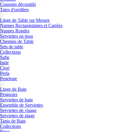
Coussins décoratifs
Taies d'oreillers
Linge de Table sur Mesure
Nappes Rectangulaires et Carrées
Nappes Rondes
Serviettes en tissu
Chemins de Table
Sets de table
Collections
Safie
Iside
Clori
Perla
Penelope
Linge de Bain
Peignoirs
Serviettes de bain
Ensemble de Serviettes
Serviettes de visage
Serviettes de plage
Tapis de Bain
Collections
Flora