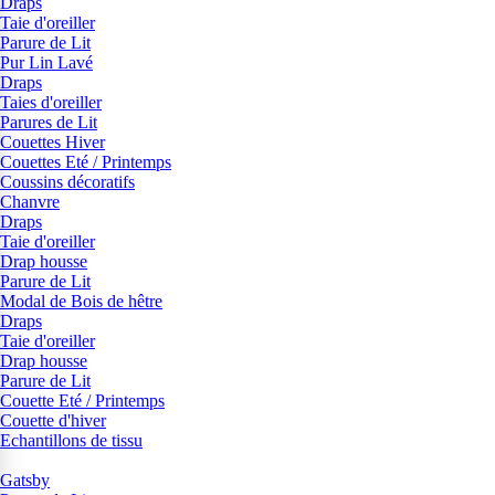
Draps
Taie d'oreiller
Parure de Lit
Pur Lin Lavé
Draps
Taies d'oreiller
Parures de Lit
Couettes Hiver
Couettes Eté / Printemps
Coussins décoratifs
Chanvre
Draps
Taie d'oreiller
Drap housse
Parure de Lit
Modal de Bois de hêtre
Draps
Taie d'oreiller
Drap housse
Parure de Lit
Couette Eté / Printemps
Couette d'hiver
Echantillons de tissu
Gatsby