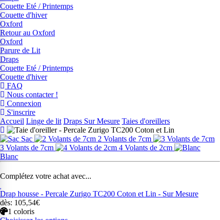
Couette Eté / Printemps
Couette d'hiver
Oxford
Retour au Oxford
Oxford
Parure de Lit
Draps
Couette Eté / Printemps
Couette d'hiver
FAQ
Nous contacter !
Connexion
S'inscrire
Accueil
Linge de lit
Draps Sur Mesure
Taies d'oreillers
Sac
2 Volants de 7cm
3 Volants de 7cm
4 Volants de 2cm
Blanc
Complétez votre achat avec...
Drap housse - Percale Zurigo TC200 Coton et Lin - Sur Mesure
dès: 105,54€
1 coloris