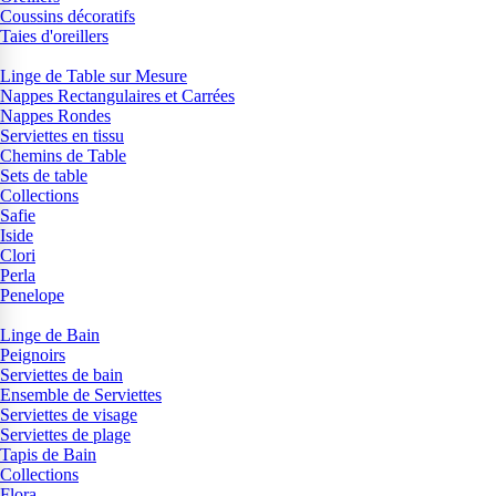
Coussins décoratifs
Taies d'oreillers
Linge de Table sur Mesure
Nappes Rectangulaires et Carrées
Nappes Rondes
Serviettes en tissu
Chemins de Table
Sets de table
Collections
Safie
Iside
Clori
Perla
Penelope
Linge de Bain
Peignoirs
Serviettes de bain
Ensemble de Serviettes
Serviettes de visage
Serviettes de plage
Tapis de Bain
Collections
Flora