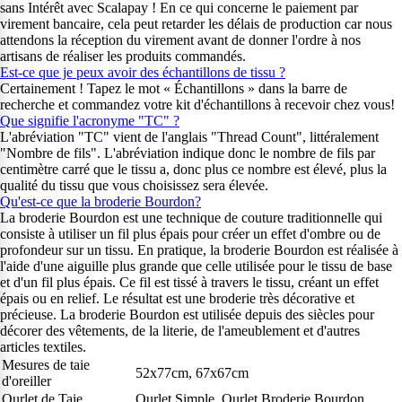
sans Intérêt avec Scalapay ! En ce qui concerne le paiement par
virement bancaire, cela peut retarder les délais de production car nous
attendons la réception du virement avant de donner l'ordre à nos
artisans de réaliser les produits commandés.
Est-ce que je peux avoir des échantillons de tissu ?
Certainement ! Tapez le mot « Échantillons » dans la barre de
recherche et commandez votre kit d'échantillons à recevoir chez vous!
Que signifie l'acronyme "TC" ?
L'abréviation "TC" vient de l'anglais "Thread Count", littéralement
"Nombre de fils". L'abréviation indique donc le nombre de fils par
centimètre carré que le tissu a, donc plus ce nombre est élevé, plus la
qualité du tissu que vous choisissez sera élevée.
Qu'est-ce que la broderie Bourdon?
La broderie Bourdon est une technique de couture traditionnelle qui
consiste à utiliser un fil plus épais pour créer un effet d'ombre ou de
profondeur sur un tissu. En pratique, la broderie Bourdon est réalisée à
l'aide d'une aiguille plus grande que celle utilisée pour le tissu de base
et d'un fil plus épais. Ce fil est tissé à travers le tissu, créant un effet
épais ou en relief. Le résultat est une broderie très décorative et
précieuse. La broderie Bourdon est utilisée depuis des siècles pour
décorer des vêtements, de la literie, de l'ameublement et d'autres
articles textiles.
Mesures de taie
52x77cm, 67x67cm
d'oreiller
Ourlet de Taie
Ourlet Simple, Ourlet Broderie Bourdon,