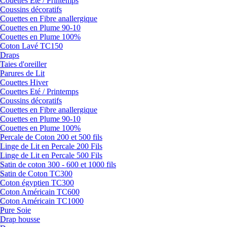
Couettes Eté / Printemps
Coussins décoratifs
Couettes en Fibre anallergique
Couettes en Plume 90-10
Couettes en Plume 100%
Coton Lavé TC150
Draps
Taies d'oreiller
Parures de Lit
Couettes Hiver
Couettes Eté / Printemps
Coussins décoratifs
Couettes en Fibre anallergique
Couettes en Plume 90-10
Couettes en Plume 100%
Percale de Coton 200 et 500 fils
Linge de Lit en Percale 200 Fils
Linge de Lit en Percale 500 Fils
Satin de coton 300 - 600 et 1000 fils
Satin de Coton TC300
Coton égyptien TC300
Coton Américain TC600
Coton Américain TC1000
Pure Soie
Drap housse