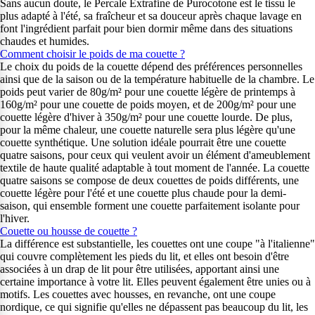
Sans aucun doute, le Percale Extrafine de Purocotone est le tissu le
plus adapté à l'été, sa fraîcheur et sa douceur après chaque lavage en
font l'ingrédient parfait pour bien dormir même dans des situations
chaudes et humides.
Comment choisir le poids de ma couette ?
Le choix du poids de la couette dépend des préférences personnelles
ainsi que de la saison ou de la température habituelle de la chambre. Le
poids peut varier de 80g/m² pour une couette légère de printemps à
160g/m² pour une couette de poids moyen, et de 200g/m² pour une
couette légère d'hiver à 350g/m² pour une couette lourde. De plus,
pour la même chaleur, une couette naturelle sera plus légère qu'une
couette synthétique. Une solution idéale pourrait être une couette
quatre saisons, pour ceux qui veulent avoir un élément d'ameublement
textile de haute qualité adaptable à tout moment de l'année. La couette
quatre saisons se compose de deux couettes de poids différents, une
couette légère pour l'été et une couette plus chaude pour la demi-
saison, qui ensemble forment une couette parfaitement isolante pour
l'hiver.
Couette ou housse de couette ?
La différence est substantielle, les couettes ont une coupe "à l'italienne"
qui couvre complètement les pieds du lit, et elles ont besoin d'être
associées à un drap de lit pour être utilisées, apportant ainsi une
certaine importance à votre lit. Elles peuvent également être unies ou à
motifs. Les couettes avec housses, en revanche, ont une coupe
nordique, ce qui signifie qu'elles ne dépassent pas beaucoup du lit, les