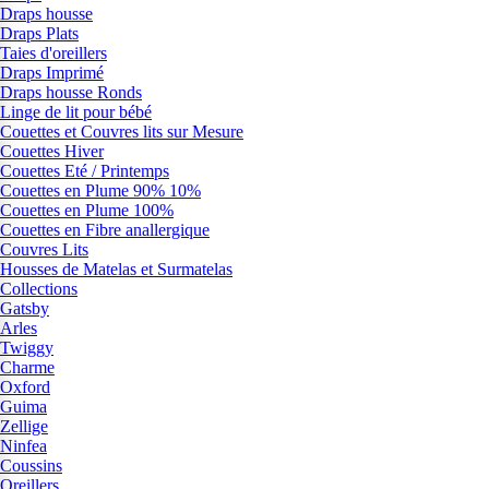
Draps housse
Draps Plats
Taies d'oreillers
Draps Imprimé
Draps housse Ronds
Linge de lit pour bébé
Couettes et Couvres lits sur Mesure
Couettes Hiver
Couettes Eté / Printemps
Couettes en Plume 90% 10%
Couettes en Plume 100%
Couettes en Fibre anallergique
Couvres Lits
Housses de Matelas et Surmatelas
Collections
Gatsby
Arles
Twiggy
Charme
Oxford
Guima
Zellige
Ninfea
Coussins
Oreillers