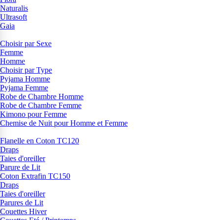
Naturalis
Ultrasoft
Gaia
Choisir par Sexe
Femme
Homme
Choisir par Type
Pyjama Homme
Pyjama Femme
Robe de Chambre Homme
Robe de Chambre Femme
Kimono pour Femme
Chemise de Nuit pour Homme et Femme
Flanelle en Coton TC120
Draps
Taies d'oreiller
Parure de Lit
Coton Extrafin TC150
Draps
Taies d'oreiller
Parures de Lit
Couettes Hiver