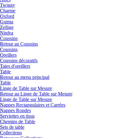
Twiggy
Charme
Oxford
Guima
Zellige
Ninfea
Coussins
Retour au Coussins
Coussins
Oreillers
Coussins décoratifs
Taies d'oreillers
Table
Retour au menu principal
Table
Linge de Table sur Mesure
Retour au Linge de Table sur Mesure
Linge de Table sur Mesure
Nappes Rectangulaires et Carrées
Nappes Rondes
Serviettes en tissu
Chemins de Table
Sets de table
Collections