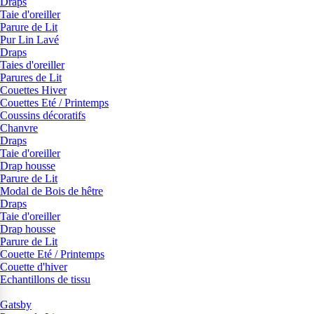
Draps
Taie d'oreiller
Parure de Lit
Pur Lin Lavé
Draps
Taies d'oreiller
Parures de Lit
Couettes Hiver
Couettes Eté / Printemps
Coussins décoratifs
Chanvre
Draps
Taie d'oreiller
Drap housse
Parure de Lit
Modal de Bois de hêtre
Draps
Taie d'oreiller
Drap housse
Parure de Lit
Couette Eté / Printemps
Couette d'hiver
Echantillons de tissu
Gatsby