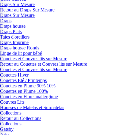
Draps Sur Mesure
Retour au Draps Sur Mesure
Draps Sur Mesure
Draps
Draps housse
Draps Plats
Taies d'oreillers
Draps Imprimé
Draps housse Ronds
Linge de lit pour bébé
Couettes et Couvres lits sur Mesure
Retour au Couettes et Couvres lits sur Mesure
Couettes et Couvres lits sur Mesure
Couettes Hiver
Couettes Eté / Printemps
Couettes en Plume 90% 10%
Couettes en Plume 100%
Couettes en Fibre anallergique
Couvres Lits
Housses de Matelas et Surmatelas
Collections
Retour au Collections
Collections
Gatsby
Arles