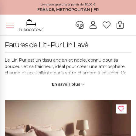
Livraison gratuite à partir de 80,00 €
FRANCE, METROPOLITAN | FR
0
Parures de Lit - Pur Lin Lavé
Le Lin Pur est un tissu ancien et noble, connu pour sa
douceur et sa fraîcheur, idéal pour créer une atmosphère
chaude et accueillante dans votre chambre à coucher. Ce
tissu est extrêmement durable et parfait pour une
En savoir plus
utilisation en tant que couette sur mesure. Ses propriétés
naturelles lui confèrent des propriétés thermorégulatrices,
ce qui en fait un choix idéal pour maintenir le corps à une
température idéale pendant la nuit. En plus d'être un tissu
100% naturel, il est biodégradable et respectueux de
l'environnement, favorisant le bien-être global.
Nos housses de couette en lin sont fabriquées à la main
avec le plus grand soin, en utilisant une technique spéciale