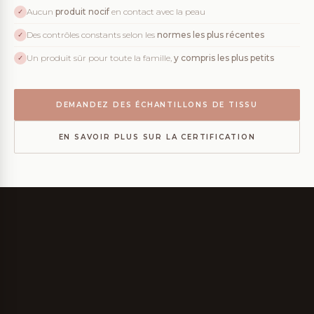
Aucun
produit nocif
en contact avec la peau
✓
Des contrôles constants selon les
normes les plus récentes
✓
Un produit sûr pour toute la famille,
y compris les plus petits
✓
DEMANDEZ DES ÉCHANTILLONS DE TISSU
EN SAVOIR PLUS SUR LA CERTIFICATION