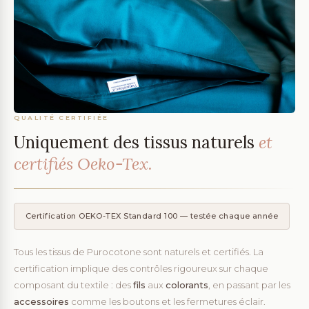
QUALITÉ CERTIFIÉE
Uniquement des tissus naturels
et
certifiés Oeko-Tex.
Certification OEKO-TEX Standard 100 — testée chaque année
Tous les tissus de Purocotone sont naturels et certifiés. La
certification implique des contrôles rigoureux sur chaque
composant du textile : des
fils
aux
colorants
, en passant par les
accessoires
comme les boutons et les fermetures éclair.