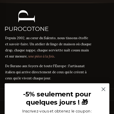
Depuis 2002, au cœur du Salento, nous tissons étoffe
et savoir-faire. Un atelier de linge de maison où chaque
drap, chaque nappe, chaque serviette naît cousu main
et sur mesure,
une pièce à la fois
.
De Surano aux foyers de toute l'Europe : l'artisanat
italien qui arrive directement de ceux qui le créent à
ceux qui le vivent chaque jour.
-5% seulement pour
PRODUITS
quelques jours ! 🎁
Linge de Lit
GUIDES DES TISSUS
Linge de Table
Inscrivez-vous et obtenez le coupon :
Linge de Bain