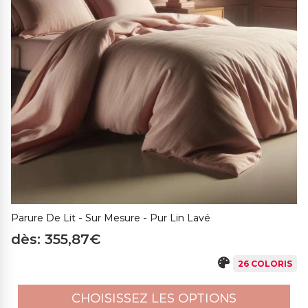
de couture coupée manuelle pour préserver les dimensions
du linge même après de nombreux lavages. Le processus
de couture utilise un réglage de machine spécifique,
garantissant que l'aiguille ne fasse pas moins de 5 trous par
cm de couture, offrant une plus grande résistance et
durabilité de l'article. Avant d'être expédiées, toutes les
pièces sont soigneusement repassées et emballées dans
un emballage fabriqué à partir de déchets de production,
avec un impact environnemental minimal. Choisissez parmi
une large gamme de couleurs et d'options de fermeture, y
compris à glissière, boutons et rabat, pour créer votre
housse de couette en lin sur mesure idéale.
Parure De Lit - Sur Mesure - Pur Lin Lavé
dès: 355,87€
26 COLORIS
CHOISISSEZ LES OPTIONS