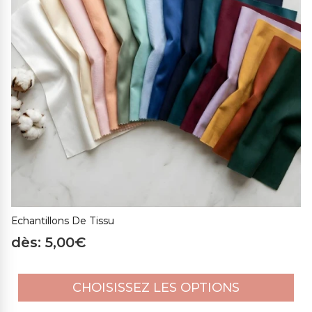
contiennent aucune substance nocive pour la santé
humaine. Choisir des échantillons de tissus est un moyen
parfait de vous assurer que vous sélectionnez le bon tissu
pour votre décoration intérieure.
En résumé, commander les échantillons de tissus
Purocotone.fr est un choix idéal pour toute personne
souhaitant s'assurer de sélectionner le bon tissu pour tout
projet, avec la possibilité de voir et de sentir la qualité et la
beauté des tissus 100% naturels certifiés OEKO-TEX
Standard 100.
Echantillons De Tissu
dès: 5,00€
CHOISISSEZ LES OPTIONS