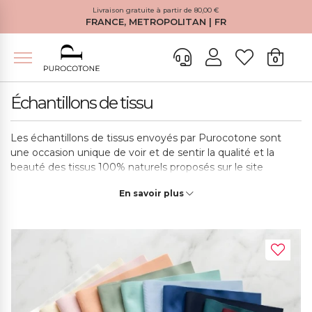
Livraison gratuite à partir de 80,00 €
FRANCE, METROPOLITAN | FR
0
Échantillons de tissu
Les échantillons de tissus envoyés par Purocotone sont
une occasion unique de voir et de sentir la qualité et la
beauté des tissus 100% naturels proposés sur le site
Purocotone.fr.
En savoir plus
Avec la possibilité de choisir parmi une large gamme de
couleurs, vous pouvez sélectionner les tissus qui
conviennent le mieux à vos goûts, besoins et préférences,
de la flanelle de coton au chanvre, du satin au coton lavé et
d’autres encore.
Les tissus sont 100% naturels certifiés OEKO-TEX Standard
100, ce qui signifie qu'ils sont testés et conformes aux plus
hauts standards internationaux de sécurité textile et ne