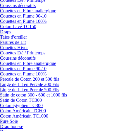
Couettes Eté / Printemps
Coussins décoratifs
Couettes en Fibre anallergique
Couettes en Plume 90-10
Couettes en Plume 100%
Coton Lavé TC150
Draps
Taies d'oreiller
Parures de Lit
Couettes Hiver
Couettes Eté / Printemps
Coussins décoratifs
Couettes en Fibre anallergique
Couettes en Plume 90-10
Couettes en Plume 100%
Percale de Coton 200 et 500 fils
Linge de Lit en Percale 200 Fils
Linge de Lit en Percale 500 Fils
Satin de coton 300 - 600 et 1000 fils
Satin de Coton TC300
Coton égyptien TC300
Coton Américain TC600
Coton Américain TC1000
Pure Soie
Drap housse