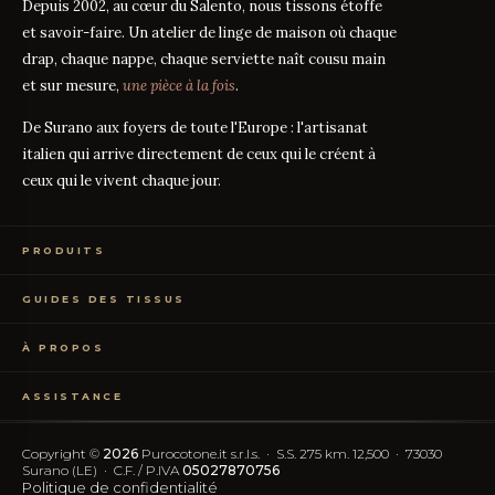
Depuis 2002, au cœur du Salento, nous tissons étoffe
et savoir-faire. Un atelier de linge de maison où chaque
drap, chaque nappe, chaque serviette naît cousu main
et sur mesure,
une pièce à la fois
.
De Surano aux foyers de toute l'Europe : l'artisanat
italien qui arrive directement de ceux qui le créent à
ceux qui le vivent chaque jour.
PRODUITS
Linge de Lit
GUIDES DES TISSUS
Linge de Table
Linge de Bain
Guide des mesures
GUIDE
Vêtements de Maison
À PROPOS
Percale ou Satin ?
GUIDE
Échantillons Gratuits
Que signifie le TC ?
GUIDE
Qui sommes-nous
TC300 vs Coton Égyptien
GUIDE
ASSISTANCE
Notre artisanat
Coton vs Synthétique
GUIDE
Certification OEKO-TEX
Contactez-nous
Nos avis
Rétractation simplifiée
FAQ
Copyright ©
2026
Purocotone.it s.r.l.s. · S.S. 275 km. 12,500 · 73030
Blog
Frais d'expédition
Surano (LE) · C.F. / P.IVA
05027870756
Avis Trustpilot
Politique de confidentialité