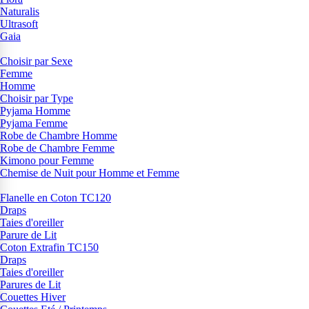
Naturalis
Ultrasoft
Gaia
Choisir par Sexe
Femme
Homme
Choisir par Type
Pyjama Homme
Pyjama Femme
Robe de Chambre Homme
Robe de Chambre Femme
Kimono pour Femme
Chemise de Nuit pour Homme et Femme
Flanelle en Coton TC120
Draps
Taies d'oreiller
Parure de Lit
Coton Extrafin TC150
Draps
Taies d'oreiller
Parures de Lit
Couettes Hiver