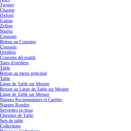
Twiggy
Charme
Oxford
Guima
Zellige
Ninfea
Coussins
Retour au Coussins
Coussins
Oreillers
Coussins décoratifs
Taies d'oreillers
Table
Retour au menu principal
Table
Linge de Table sur Mesure
Retour au Linge de Table sur Mesure
Linge de Table sur Mesure
Nappes Rectangulaires et Carrées
Nappes Rondes
Serviettes en tissu
Chemins de Table
Sets de table
Collections