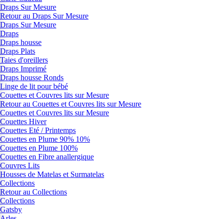
Draps Sur Mesure
Retour au Draps Sur Mesure
Draps Sur Mesure
Draps
Draps housse
Draps Plats
Taies d'oreillers
Draps Imprimé
Draps housse Ronds
Linge de lit pour bébé
Couettes et Couvres lits sur Mesure
Retour au Couettes et Couvres lits sur Mesure
Couettes et Couvres lits sur Mesure
Couettes Hiver
Couettes Eté / Printemps
Couettes en Plume 90% 10%
Couettes en Plume 100%
Couettes en Fibre anallergique
Couvres Lits
Housses de Matelas et Surmatelas
Collections
Retour au Collections
Collections
Gatsby
Arles