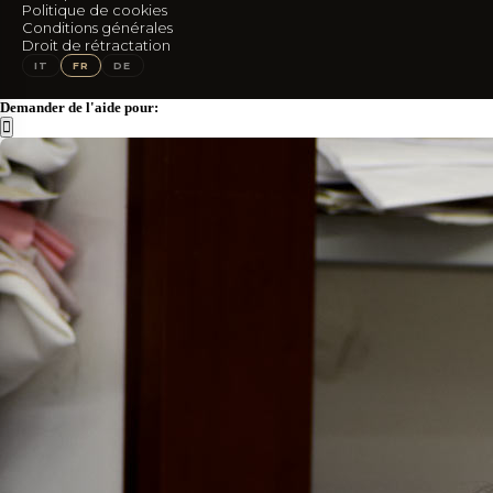
Politique de cookies
SUIVEZ-NOUS
Conditions générales
Droit de rétractation
IG
FB
IT
FR
DE
Demander de l'aide pour: