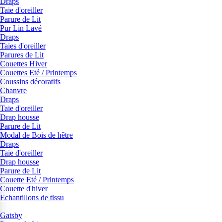
Draps
Taie d'oreiller
Parure de Lit
Pur Lin Lavé
Draps
Taies d'oreiller
Parures de Lit
Couettes Hiver
Couettes Eté / Printemps
Coussins décoratifs
Chanvre
Draps
Taie d'oreiller
Drap housse
Parure de Lit
Modal de Bois de hêtre
Draps
Taie d'oreiller
Drap housse
Parure de Lit
Couette Eté / Printemps
Couette d'hiver
Echantillons de tissu
Gatsby