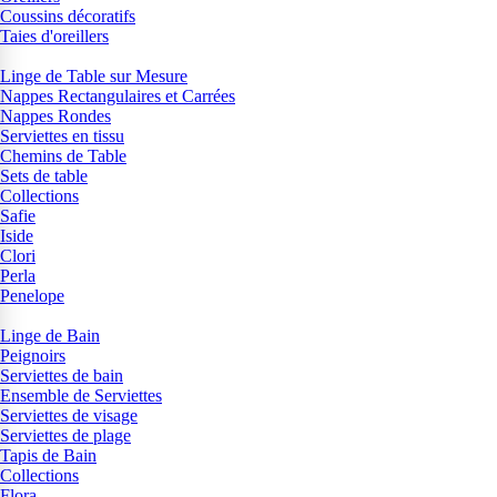
Coussins décoratifs
Taies d'oreillers
Linge de Table sur Mesure
Nappes Rectangulaires et Carrées
Nappes Rondes
Serviettes en tissu
Chemins de Table
Sets de table
Collections
Safie
Iside
Clori
Perla
Penelope
Linge de Bain
Peignoirs
Serviettes de bain
Ensemble de Serviettes
Serviettes de visage
Serviettes de plage
Tapis de Bain
Collections
Flora