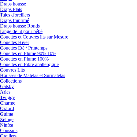
Draps housse
Draps Plats
Taies d'oreillers
Draps Imprimé
Draps housse Ronds
Linge de lit pour bébé
Couettes et Couvres lits sur Mesure
Couettes Hiver
Couettes Eté / Printemps
Couettes en Plume 90% 10%
Couettes en Plume 100%
Couettes en Fibre anallergique
Couvres Lits
Housses de Matelas et Surmatelas
Collections
Gatsby
Arles
Twiggy
Charme
Oxford
Guima
Zellige
Ninfea
Coussins
Oreillers