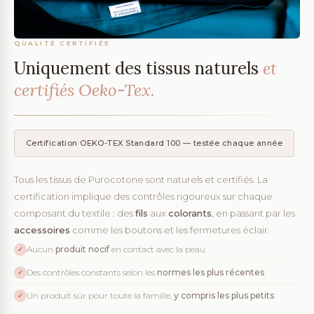
QUALITÉ CERTIFIÉE
Uniquement des tissus naturels
et
certifiés Oeko-Tex.
Certification OEKO-TEX Standard 100 — testée chaque année
Tous les tissus de Purocotone sont naturels et certifiés. La
certification implique des contrôles rigoureux sur chaque
composant du textile : des
fils
aux
colorants
, en passant par les
accessoires
comme les boutons et les fermetures éclair.
Aucun
produit nocif
en contact avec la peau
✓
Des contrôles constants selon les
normes les plus récentes
✓
Un produit sûr pour toute la famille,
y compris les plus petits
✓