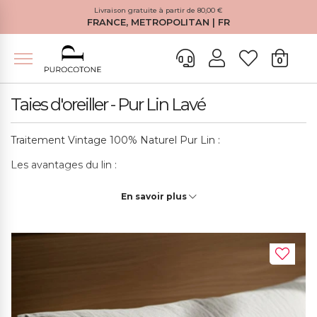
Livraison gratuite à partir de 80,00 €
FRANCE, METROPOLITAN | FR
0
Taies d'oreiller - Pur Lin Lavé
Traitement Vintage 100% Naturel Pur Lin :
Les avantages du lin :
-Haute absorption d'humidité pour un confort maximal
En savoir plus
-Les fibres naturelles promeuvent le bien-être du corps
-Absorption et évaporation rapides des liquides
-Élimination rapide de la chaleur et de l'humidité
-Particulièrement adapté non seulement pour les soins des
allergies mais aussi pour leur prévention et l'hygiène
personnelle en général.
-De plus, le traitement "Vintage" rend le tissu extrêmement
doux et lui donne une apparence fraîche, volumineuse,