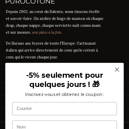
Depuis 2002, au cœur du Salento, nous tissons étoffe
et savoir-faire. Un atelier de linge de maison où chaque
drap, chaque nappe, chaque serviette naît cousu main
et sur mesure,
une pièce à la fois
.
De Surano aux foyers de toute l'Europe : l'artisanat
italien qui arrive directement de ceux qui le créent à
ceux qui le vivent chaque jour.
-5% seulement pour
PRODUITS
quelques jours ! 🎁
Linge de Lit
GUIDES DES TISSUS
Linge de Table
Inscrivez-vous et obtenez le coupon :
Linge de Bain
Guide des mesures
GUIDE
Vêtements de Maison
À PROPOS
Percale ou Satin ?
GUIDE
Échantillons Gratuits
Que signifie le TC ?
GUIDE
Qui sommes-nous
TC300 vs Coton Égyptien
ASSISTANCE
GUIDE
Notre artisanat
Coton vs Synthétique
GUIDE
Certification OEKO-TEX
Contactez-nous
Nos avis
Rétractation simplifiée