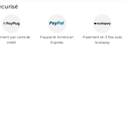
curisé
ment par carte de
Paypal et American
Paiement en 3 fois avec
crédit
Express
Scalapay