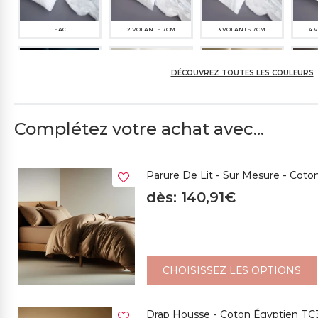
SAC
2 VOLANTS 7CM
3 VOLANTS 7CM
4 
DÉCOUVREZ TOUTES LES COULEURS
Complétez votre achat avec...
NOIR
301CH CRÈME
396CH SABLE
1
T
Parure De Lit - Sur Mesure - Cot
dès: 140,91€
263CH BLEU GLACE
494CS BLEU AVIO
325SP BLEU FONCÉ
261M
CHOISISSEZ LES OPTIONS
Drap Housse - Coton Égyptien TC