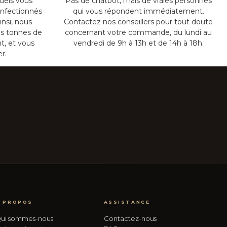
uels vous
Pas de chatbot, mais de vraies personnes
onfectionnés
qui vous répondent immédiatement.
insi, nous
Contactez nos conseillers pour tout doute
s tonnes de
concernant votre commande, du lundi au
t, et vous
vendredi de 9h à 13h et de 14h à 18h.
er.
 PROPOS
ASSISTANCE
ui sommes-nous
Contactez-nous