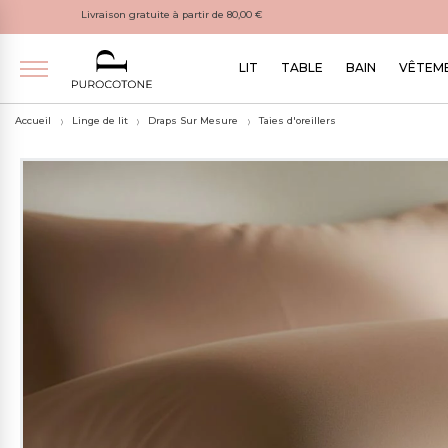
Livraison gratuite à partir de 80,00 €
LIT
TABLE
BAIN
VÊTEME
Accueil
Linge de lit
Draps Sur Mesure
Taies d'oreillers