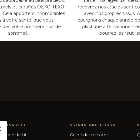
lus abordable au plus précieux,
Les emballages dans lesq
turels et certifiés OEKO-TEX®
recevrez nos articles sont c
. Cela apporte d'innombrables
avec nos propres tissus. A
ts à votre santé, que vous
épargnons chaque année de
z dès votre première nuit de
plastique à l'environnemen
sommeil.
pourrez les réutilis
PRODUITS
GUIDES DES TISSUS
À
Linge de Lit
Guide des mesures
Q