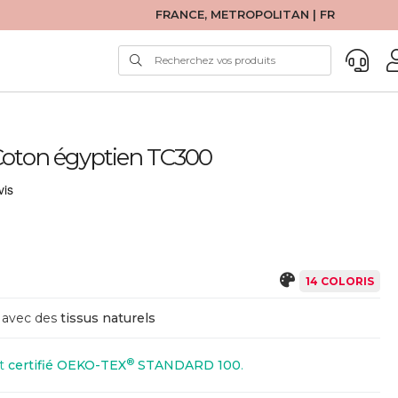
FRANCE, METROPOLITAN | FR
n Coton égyptien TC300
14 COLORIS
avec des
tissus naturels
®
st
certifié OEKO-TEX
STANDARD 100
.