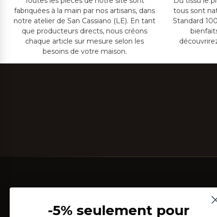
Toutes les pièces de notre site sont
Du tissu le p
fabriquées à la main par nos artisans, dans
tous sont na
notre atelier de San Cassiano (LE). En tant
Standard 100
que producteurs directs, nous créons
bienfai
chaque article sur mesure selon les
découvrire
besoins de votre maison.
-5% seulement pour