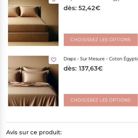
dès: 52,42€
495CH NUDE
17471ME JAUNE OCRE
486ME MOKA
CHOISISSEZ LES OPTIONS
Draps - Sur Mesure - Coton Égyp
dès: 137,63€
CHOISISSEZ LES OPTIONS
Avis sur ce produit: