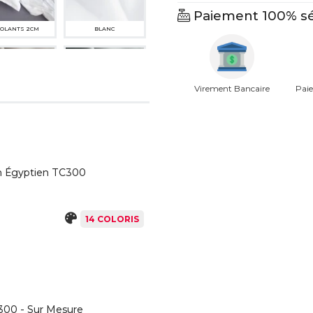
Paiement 100% sé
VOLANTS 2CM
BLANC
Virement Bancaire
Paie
9774SC GRIS
499CH GRIS CLAIR
OURTERELLE
on Égyptien TC300
14 COLORIS
E SUCRE GLACE
528CH VERT SAUGE
300 - Sur Mesure