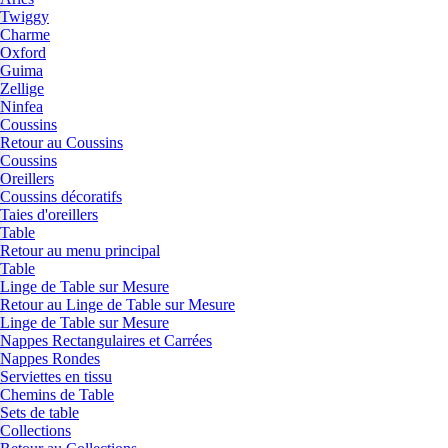
Twiggy
Charme
Oxford
Guima
Zellige
Ninfea
Coussins
Retour au Coussins
Coussins
Oreillers
Coussins décoratifs
Taies d'oreillers
Table
Retour au menu principal
Table
Linge de Table sur Mesure
Retour au Linge de Table sur Mesure
Linge de Table sur Mesure
Nappes Rectangulaires et Carrées
Nappes Rondes
Serviettes en tissu
Chemins de Table
Sets de table
Collections