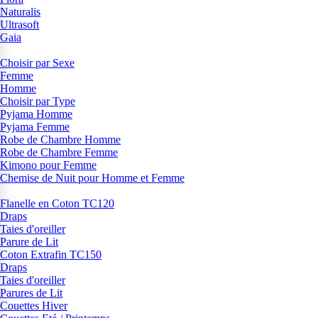
Naturalis
Ultrasoft
Gaia
Choisir par Sexe
Femme
Homme
Choisir par Type
Pyjama Homme
Pyjama Femme
Robe de Chambre Homme
Robe de Chambre Femme
Kimono pour Femme
Chemise de Nuit pour Homme et Femme
Flanelle en Coton TC120
Draps
Taies d'oreiller
Parure de Lit
Coton Extrafin TC150
Draps
Taies d'oreiller
Parures de Lit
Couettes Hiver