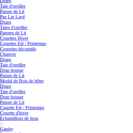
Draps
Taie d'oreiller
Parure de Lit
Pur Lin Lavé
Draps
Taies d'oreiller
Parures de Lit
Couettes Hiver
Couettes Eté / Printemps
Coussins décoratifs
Chanvre
Draps
Taie d'oreiller
Drap housse
Parure de Lit
Modal de Bois de hêtre
Draps
Taie d'oreiller
Drap housse
Parure de Lit
Couette Eté / Printemps
Couette d'hiver
Echantillons de tissu
Gatsby