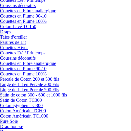
Couettes Eté / Printemps
Coussins décoratifs
Couettes en Fibre anallergique
Couettes en Plume 90-10
Couettes en Plume 100%
Coton Lavé TC150
Draps
Taies d'oreiller
Parures de Lit
Couettes Hiver
Couettes Eté / Printemps
Coussins décoratifs
Couettes en Fibre anallergique
Couettes en Plume 90-10
Couettes en Plume 100%
Percale de Coton 200 et 500 fils
Linge de Lit en Percale 200 Fils
Linge de Lit en Percale 500 Fils
Satin de coton 300 - 600 et 1000 fils
Satin de Coton TC300
Coton égyptien TC300
Coton Américain TC600
Coton Américain TC1000
Pure Soie
Drap housse