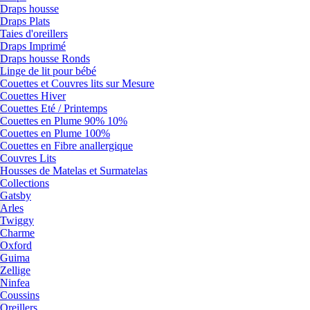
Draps housse
Draps Plats
Taies d'oreillers
Draps Imprimé
Draps housse Ronds
Linge de lit pour bébé
Couettes et Couvres lits sur Mesure
Couettes Hiver
Couettes Eté / Printemps
Couettes en Plume 90% 10%
Couettes en Plume 100%
Couettes en Fibre anallergique
Couvres Lits
Housses de Matelas et Surmatelas
Collections
Gatsby
Arles
Twiggy
Charme
Oxford
Guima
Zellige
Ninfea
Coussins
Oreillers