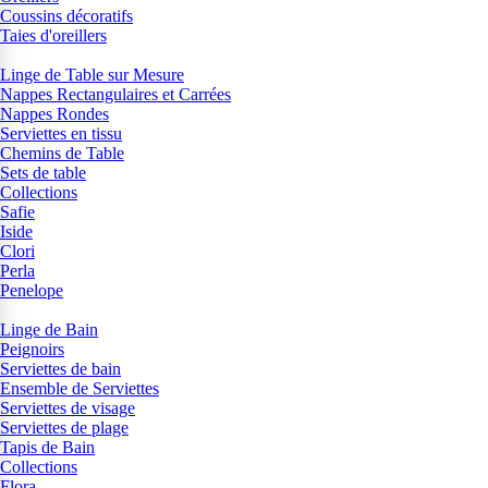
Coussins décoratifs
Taies d'oreillers
Linge de Table sur Mesure
Nappes Rectangulaires et Carrées
Nappes Rondes
Serviettes en tissu
Chemins de Table
Sets de table
Collections
Safie
Iside
Clori
Perla
Penelope
Linge de Bain
Peignoirs
Serviettes de bain
Ensemble de Serviettes
Serviettes de visage
Serviettes de plage
Tapis de Bain
Collections
Flora