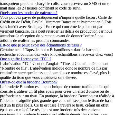
transporteur prend en charge le colis, vous recevrez un SMS et un e-
mail dans les 24 heures contenant le code de suivi.
Quels sont les modes de paiement ?
Vous pouvez payer de pratiquement n'importe quelle façon : Carte de
Crédit ou de Débit, PayPal, Virement Bancaire et Paiement en 3 Fois
sans Intérêt avec Scalapay ! En ce qui concerne le paiement par
virement bancaire, cela peut retarder les délais de production car nous
attendons la réception du virement avant de donner l'ordre à nos
artisans de réaliser les produits commandés.
Est-ce que je peux avoir des échantillons de tissu ?
Certainement ! Tapez le mot « Échantillons » dans la barre de
recherche et commandez votre kit d'échantillons à recevoir chez vous!
Que signifie l'acronyme "TC" ?
L'abréviation "TC" vient de l'anglais "Thread Count", littéralement
"Nombre de fils". L'abréviation indique donc le nombre de fils par
centimètre carré que le tissu a, donc plus ce nombre est élevé, plus la
qualité du tissu que vous choisissez sera élevée.
Qu'est-ce que la broderie Bourdon?
La broderie Bourdon est une technique de couture traditionnelle qui
consiste à utiliser un fil plus épais pour créer un effet d'ombre ou de
profondeur sur un tissu. En pratique, la broderie Bourdon est réalisée à
l'aide d'une aiguille plus grande que celle utilisée pour le tissu de base
et d'un fil plus épais. Ce fil est tissé à travers le tissu, créant un effet
épais ou en relief. Le résultat est une broderie très décorative et
précieuse. La broderie Bourdon est utilisée depuis des siècles pour