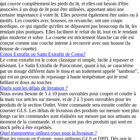
qui couvre complètement les pieds du lit, et elles ont besoin d'être
associées à un drap de lit pour être utilisées, apportant ainsi une
certaine importance à votre lit. Elles peuvent également être unies ou à
motifs. Les couettes avec housses, en revanche, ont une coupe
nordique, ce qui signifie qu'elles ne dépassent pas beaucoup du lit, les
rendant plus pratiques. Elles facilitent le refait du lit, tout en le rendant
plus moderne et sobre. La couette est strictement blanche car elle est
conçue comme une couche interne à recouvrir avec une housse (la
housse de couette).
Coton Extrafin ou Satin Extrafin de Coton?
Le coton extrafin est le coton classique et simple, facile à repasser et
résistant. Le Satin Extrafin de Purocotone, quant à lui, se caractérise
par un tissage différent dans le tissu et un traitement appelé "tambour",
qui est un processus de repassage à haute température qui le rend
brillant et doux au toucher.
Quels sont les délais de livraison ?
Nous avons besoin de 5 à 10 jours ouvrables pour couper et coudre à
la main vos articles sur mesure, et de 2 à 3 jours ouvrables pour les
produits de la section Outlet. Votre commande sera ensuite confiée au
coursier GLS. Les délais de livraison des produits sur mesure sont plus
longs car les commandes sont réalisées sur mesure par nos artisans au
moment de la commande, et ce ne sont pas des produits qui sont en
stock prêts à être expédiés.
Quel transporteur utilisez-vous pour la livraison ?
Pour les envois en Europe, nous utilisons GLS et DPD. Dès que le