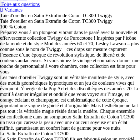
Foire aux questions
Variantes
Taie d'oreiller en Satin Extrafin de Coton TC300 Twiggy
Taie d'oreiller en Satin Extrafin de Coton TC300 Twiggy
100 % Coton
Préparez-vous à un plongeon vibrant dans le passé avec la nouvelle et
effervescente collection Twiggy de Purocotone ! Inspirées par l’icône
de la mode et du style Mod des années 60 et 70, Lesley Lawson – plus
connue sous le nom de Twiggy – ces draps sur mesure capturent
l’essence d’une époque de révolution stylistique, de liberté et de
couleurs audacieuses. Si vous aimez le vintage et souhaitez donner une
touche de personnalité à votre chambre, cette collection est faite pour
vous.
Les taies d’oreiller Twiggy sont un véritable manifeste de style, avec
des motifs géométriques hypnotiques et un jeu de couleurs vives qui
évoquent l’énergie de la Pop Art et des discothèques des années 70. Le
motif à damier irrégulier et ondulé que vous voyez sur l’image, en
orange éclatant et champagne, est emblématique de cette époque,
apportant une vague de gaieté et d’originalité. Mais l’esthétique ne fait
pas tout : la véritable magie réside dans la matière. Chaque ensemble
est confectionné dans un somptueux Satin Extrafin de Coton TC300,
un tissu qui caresse la peau avec une douceur soyeuse et un éclat
raffiné, garantissant un confort haut de gamme pour vos nuits.
Le Satin Extrafin de Coton TC300
Le Satin Extrafin de Coton TC300 fils est fabriqué selon un procédé