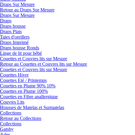
Draps Sur Mesure
Retour au Draps Sur Mesure
Draps Sur Mesure
Draps
Draps housse
Draps Plats
Taies d'oreillers
Draps Imprimé
Draps housse Ronds
Linge de lit pour bébé
Couettes et Couvres lits sur Mesure
Retour au Couettes et Couvres lits sur Mesure
Couettes et Couvres lits sur Mesure
Couettes Hiver
Couettes Eté / Printemps
Couettes en Plume 90% 10%
Couettes en Plume 100%
Couettes en Fibre anallergique
Couvres Lits
Housses de Matelas et Surmatelas
Collections
Retour au Collections
Collections
Gatsby
Arles