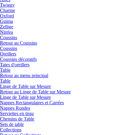
Twiggy
Charme
Oxford
Guima
Zellige
Ninfea
Coussins
Retour au Coussins
Coussins
Oreillers
Coussins décoratifs
Taies d'oreillers
Table
Retour au menu principal
Table
Linge de Table sur Mesure
Retour au Linge de Table sur Mesure
Linge de Table sur Mesure
Nappes Rectangulaires et Carrées
Nappes Rondes
Serviettes en tissu
Chemins de Table
Sets de table
Collections