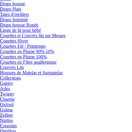
Draps housse
Draps Plats
Taies d'oreillers
Draps Imprimé
Draps housse Ronds
Linge de lit pour bébé
Couettes et Couvres lits sur Mesure
Couettes Hiver
Couettes Eté / Printemps
Couettes en Plume 90% 10%
Couettes en Plume 100%
Couettes en Fibre anallergique
Couvres Lits
Housses de Matelas et Surmatelas
Collections
Gatsby
Arles
Twiggy
Charme
Oxford
Guima
Zellige
Ninfea
Coussins
Oreillers