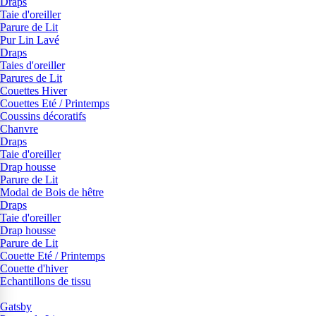
Draps
Taie d'oreiller
Parure de Lit
Pur Lin Lavé
Draps
Taies d'oreiller
Parures de Lit
Couettes Hiver
Couettes Eté / Printemps
Coussins décoratifs
Chanvre
Draps
Taie d'oreiller
Drap housse
Parure de Lit
Modal de Bois de hêtre
Draps
Taie d'oreiller
Drap housse
Parure de Lit
Couette Eté / Printemps
Couette d'hiver
Echantillons de tissu
Gatsby