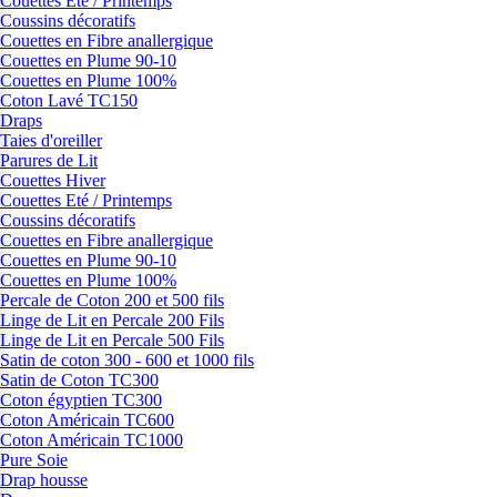
Couettes Eté / Printemps
Coussins décoratifs
Couettes en Fibre anallergique
Couettes en Plume 90-10
Couettes en Plume 100%
Coton Lavé TC150
Draps
Taies d'oreiller
Parures de Lit
Couettes Hiver
Couettes Eté / Printemps
Coussins décoratifs
Couettes en Fibre anallergique
Couettes en Plume 90-10
Couettes en Plume 100%
Percale de Coton 200 et 500 fils
Linge de Lit en Percale 200 Fils
Linge de Lit en Percale 500 Fils
Satin de coton 300 - 600 et 1000 fils
Satin de Coton TC300
Coton égyptien TC300
Coton Américain TC600
Coton Américain TC1000
Pure Soie
Drap housse