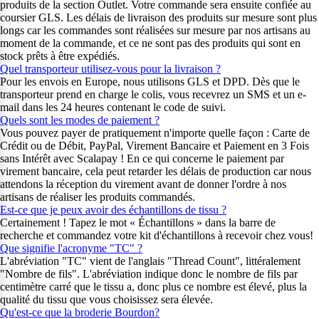
produits de la section Outlet. Votre commande sera ensuite confiée au
coursier GLS. Les délais de livraison des produits sur mesure sont plus
longs car les commandes sont réalisées sur mesure par nos artisans au
moment de la commande, et ce ne sont pas des produits qui sont en
stock prêts à être expédiés.
Quel transporteur utilisez-vous pour la livraison ?
Pour les envois en Europe, nous utilisons GLS et DPD. Dès que le
transporteur prend en charge le colis, vous recevrez un SMS et un e-
mail dans les 24 heures contenant le code de suivi.
Quels sont les modes de paiement ?
Vous pouvez payer de pratiquement n'importe quelle façon : Carte de
Crédit ou de Débit, PayPal, Virement Bancaire et Paiement en 3 Fois
sans Intérêt avec Scalapay ! En ce qui concerne le paiement par
virement bancaire, cela peut retarder les délais de production car nous
attendons la réception du virement avant de donner l'ordre à nos
artisans de réaliser les produits commandés.
Est-ce que je peux avoir des échantillons de tissu ?
Certainement ! Tapez le mot « Échantillons » dans la barre de
recherche et commandez votre kit d'échantillons à recevoir chez vous!
Que signifie l'acronyme "TC" ?
L'abréviation "TC" vient de l'anglais "Thread Count", littéralement
"Nombre de fils". L'abréviation indique donc le nombre de fils par
centimètre carré que le tissu a, donc plus ce nombre est élevé, plus la
qualité du tissu que vous choisissez sera élevée.
Qu'est-ce que la broderie Bourdon?