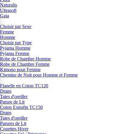
Naturalis
Ultrasoft
Gaia
Choisir par Sexe
Femme
Homme
Choisir par Type
Pyjama Homme
Pyjama Femme
Robe de Chambre Homme
Robe de Chambre Femme
Kimono pour Femme
Chemise de Nuit pour Homme et Femme
Flanelle en Coton TC120
Draps
Taies d'oreiller
Parure de Lit
Coton Extrafin TC150
Draps
Taies d'oreiller
Parures de Lit
Couettes Hiver