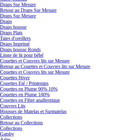
Draps Sur Mesure
Retour au Draps Sur Mesure
Draps Sur Mesure
Draps
Draps housse
Draps Plats
Taies d'oreillers
Draps Imprimé
Draps housse Ronds
Linge de lit pour bébé
Couettes et Couvres lits sur Mesure
Retour au Couettes et Couvres lits sur Mesure
Couettes et Couvres lits sur Mesure
Couettes Hiver
Couettes Eté / Printemps
Couettes en Plume 90% 10%
Couettes en Plume 100%
Couettes en Fibre anallergique
Couvres Lits
Housses de Matelas et Surmatelas
Collections
Retour au Collections
Collections
Gatsby
Arles