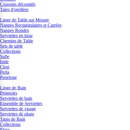
Coussins décoratifs
Taies d'oreillers
Linge de Table sur Mesure
Nappes Rectangulaires et Carrées
Nappes Rondes
Serviettes en tissu
Chemins de Table
Sets de table
Collections
Safie
Iside
Clori
Perla
Penelope
Linge de Bain
Peignoirs
Serviettes de bain
Ensemble de Serviettes
Serviettes de visage
Serviettes de plage
Tapis de Bain
Collections
Flora