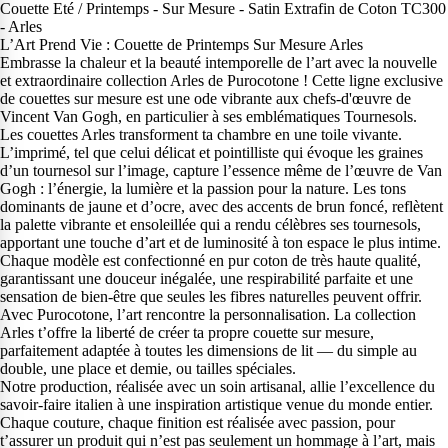
Couette Eté / Printemps - Sur Mesure - Satin Extrafin de Coton TC300
- Arles
L’Art Prend Vie : Couette de Printemps Sur Mesure Arles
Embrasse la chaleur et la beauté intemporelle de l’art avec la nouvelle
et extraordinaire collection Arles de Purocotone ! Cette ligne exclusive
de couettes sur mesure est une ode vibrante aux chefs-d'œuvre de
Vincent Van Gogh, en particulier à ses emblématiques Tournesols.
Les couettes Arles transforment ta chambre en une toile vivante.
L’imprimé, tel que celui délicat et pointilliste qui évoque les graines
d’un tournesol sur l’image, capture l’essence même de l’œuvre de Van
Gogh : l’énergie, la lumière et la passion pour la nature. Les tons
dominants de jaune et d’ocre, avec des accents de brun foncé, reflètent
la palette vibrante et ensoleillée qui a rendu célèbres ses tournesols,
apportant une touche d’art et de luminosité à ton espace le plus intime.
Chaque modèle est confectionné en pur coton de très haute qualité,
garantissant une douceur inégalée, une respirabilité parfaite et une
sensation de bien-être que seules les fibres naturelles peuvent offrir.
Avec Purocotone, l’art rencontre la personnalisation. La collection
Arles t’offre la liberté de créer ta propre couette sur mesure,
parfaitement adaptée à toutes les dimensions de lit — du simple au
double, une place et demie, ou tailles spéciales.
Notre production, réalisée avec un soin artisanal, allie l’excellence du
savoir-faire italien à une inspiration artistique venue du monde entier.
Chaque couture, chaque finition est réalisée avec passion, pour
t’assurer un produit qui n’est pas seulement un hommage à l’art, mais