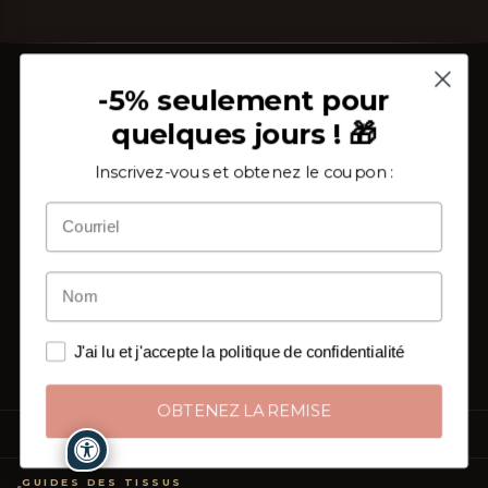
-5% seulement pour
quelques jours ! 🎁
Inscrivez-vous et obtenez le coupon :
Depuis 2002, au cœur du Salento, nous tissons étoffe
et savoir-faire. Un atelier de linge de maison où chaque
drap, chaque nappe, chaque serviette naît cousu main
et sur mesure,
une pièce à la fois
.
De Surano aux foyers de toute l'Europe : l'artisanat
italien qui arrive directement de ceux qui le créent à
J'ai lu et j'accepte la politique de confidentialité
ceux qui le vivent chaque jour.
OBTENEZ LA REMISE
PRODUITS
Linge de Lit
GUIDES DES TISSUS
Linge de Table