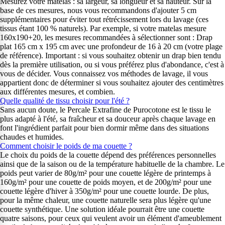
Mesurez votre matelas : sa largeur, sa longueur et sa hauteur. Sur la
base de ces mesures, nous vous recommandons d'ajouter 5 cm
supplémentaires pour éviter tout rétrécissement lors du lavage (ces
tissus étant 100 % naturels). Par exemple, si votre matelas mesure
160x190+20, les mesures recommandées à sélectionner sont : Drap
plat 165 cm x 195 cm avec une profondeur de 16 à 20 cm (votre plage
de référence). Important : si vous souhaitez obtenir un drap bien tendu
dès la première utilisation, ou si vous préférez plus d'abondance, c'est à
vous de décider. Vous connaissez vos méthodes de lavage, il vous
appartient donc de déterminer si vous souhaitez ajouter des centimètres
aux différentes mesures, et combien.
Quelle qualité de tissu choisir pour l'été ?
Sans aucun doute, le Percale Extrafine de Purocotone est le tissu le
plus adapté à l'été, sa fraîcheur et sa douceur après chaque lavage en
font l'ingrédient parfait pour bien dormir même dans des situations
chaudes et humides.
Comment choisir le poids de ma couette ?
Le choix du poids de la couette dépend des préférences personnelles
ainsi que de la saison ou de la température habituelle de la chambre. Le
poids peut varier de 80g/m² pour une couette légère de printemps à
160g/m² pour une couette de poids moyen, et de 200g/m² pour une
couette légère d'hiver à 350g/m² pour une couette lourde. De plus,
pour la même chaleur, une couette naturelle sera plus légère qu'une
couette synthétique. Une solution idéale pourrait être une couette
quatre saisons, pour ceux qui veulent avoir un élément d'ameublement