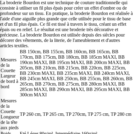
La broderie Bourdon est une technique de couture traditionnelle qui
consiste à utiliser un fil plus épais pour créer un effet d'ombre ou de
profondeur sur un tissu. En pratique, la broderie Bourdon est réalisée à
l'aide d'une aiguille plus grande que celle utilisée pour le tissu de base
et d'un fil plus épais. Ce fil est tissé à travers le tissu, créant un effet
épais ou en relief. Le résultat est une broderie très décorative et
précieuse. La broderie Bourdon est utilisée depuis des siècles pour
décorer des vêtements, de la literie, de l'ameublement et d'autres
articles textiles.
BB 150cm, BB 155cm, BB 160cm, BB 165cm, BB
170cm, BB 175cm, BB 180cm, BB 185cm MAXI, BB
Mesures
190cm MAXI, BB 195cm MAXI, BB 200cm MAXI, BB
de la
205cm, BB 210cm, BB 215cm, BB 220cm, BB 225cm,
Couette
BB 230cm MAXI, BB 235cm MAXI, BB 240cm MAXI,
Largeur
BB 245cm MAXI, BB 250cm, BB 255cm, BB 260cm, BB
de bord à
265cm, BB 270cm, BB 275cm, BB 280cm MAXI, BB
bord
285cm MAXI, BB 290cm MAXI, BB 295cm MAXI, BB
300cm MAXI
Mesures
de la
Couette
TP 260 cm, TP 265 cm, TP 270cm, TP 275 cm, TP 280 cm
Longueur
de la tête
aux pieds
Poids
Eté Léger 80g/m², Intermédiaire 160g/m²