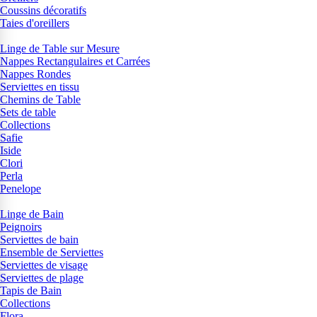
Coussins décoratifs
Taies d'oreillers
Linge de Table sur Mesure
Nappes Rectangulaires et Carrées
Nappes Rondes
Serviettes en tissu
Chemins de Table
Sets de table
Collections
Safie
Iside
Clori
Perla
Penelope
Linge de Bain
Peignoirs
Serviettes de bain
Ensemble de Serviettes
Serviettes de visage
Serviettes de plage
Tapis de Bain
Collections
Flora