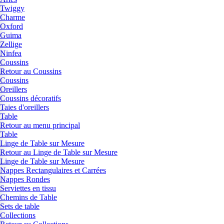
Twiggy
Charme
Oxford
Guima
Zellige
Ninfea
Coussins
Retour au Coussins
Coussins
Oreillers
Coussins décoratifs
Taies d'oreillers
Table
Retour au menu principal
Table
Linge de Table sur Mesure
Retour au Linge de Table sur Mesure
Linge de Table sur Mesure
Nappes Rectangulaires et Carrées
Nappes Rondes
Serviettes en tissu
Chemins de Table
Sets de table
Collections