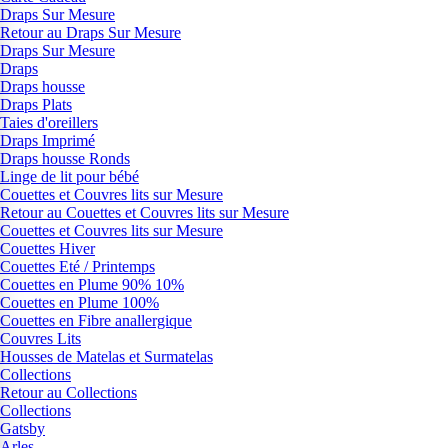
Draps Sur Mesure
Retour au Draps Sur Mesure
Draps Sur Mesure
Draps
Draps housse
Draps Plats
Taies d'oreillers
Draps Imprimé
Draps housse Ronds
Linge de lit pour bébé
Couettes et Couvres lits sur Mesure
Retour au Couettes et Couvres lits sur Mesure
Couettes et Couvres lits sur Mesure
Couettes Hiver
Couettes Eté / Printemps
Couettes en Plume 90% 10%
Couettes en Plume 100%
Couettes en Fibre anallergique
Couvres Lits
Housses de Matelas et Surmatelas
Collections
Retour au Collections
Collections
Gatsby
Arles