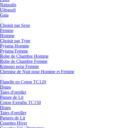
Naturalis
Ultrasoft
Gaia
Choisir par Sexe
Femme
Homme
Choisir par Type
Pyjama Homme
Pyjama Femme
Robe de Chambre Homme
Robe de Chambre Femme
Kimono pour Femme
Chemise de Nuit pour Homme et Femme
Flanelle en Coton TC120
Draps
Taies d'oreiller
Parure de Lit
Coton Extrafin TC150
Draps
Taies d'oreiller
Parures de Lit
Couettes Hiver