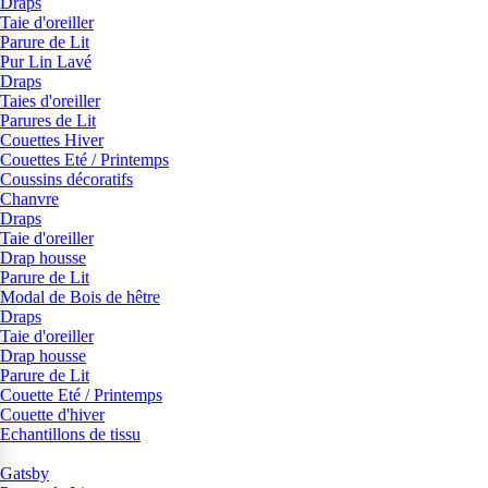
Draps
Taie d'oreiller
Parure de Lit
Pur Lin Lavé
Draps
Taies d'oreiller
Parures de Lit
Couettes Hiver
Couettes Eté / Printemps
Coussins décoratifs
Chanvre
Draps
Taie d'oreiller
Drap housse
Parure de Lit
Modal de Bois de hêtre
Draps
Taie d'oreiller
Drap housse
Parure de Lit
Couette Eté / Printemps
Couette d'hiver
Echantillons de tissu
Gatsby