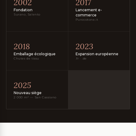
2002
2017
Fondation
Lancement e-
Surano, Salento
commerce
Purocotone.it
2018
2023
Emballage écologique
Expansion européenne
Chutes de tissu
.fr · .de
2025
Nouveau siège
2 000 m² — San Cassiano