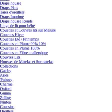
Draps housse
Draps Plats
Taies d'oreillers
Draps Imprimé
Draps housse Ronds
Linge de lit pour bébé
Couettes et Couvres lits sur Mesure
Couettes Hiver
Couettes Eté / Printemps
Couettes en Plume 90% 10%
Couettes en Plume 100%
Couettes en Fibre anallergique
Couvres Lits
Housses de Matelas et Surmatelas
Collections
Gatsby
Arles
Twiggy
Charme
Oxford
Guima
Zellige
Ninfea
Coussins
Oreillers