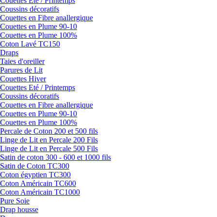
Couettes Eté / Printemps
Coussins décoratifs
Couettes en Fibre anallergique
Couettes en Plume 90-10
Couettes en Plume 100%
Coton Lavé TC150
Draps
Taies d'oreiller
Parures de Lit
Couettes Hiver
Couettes Eté / Printemps
Coussins décoratifs
Couettes en Fibre anallergique
Couettes en Plume 90-10
Couettes en Plume 100%
Percale de Coton 200 et 500 fils
Linge de Lit en Percale 200 Fils
Linge de Lit en Percale 500 Fils
Satin de coton 300 - 600 et 1000 fils
Satin de Coton TC300
Coton égyptien TC300
Coton Américain TC600
Coton Américain TC1000
Pure Soie
Drap housse