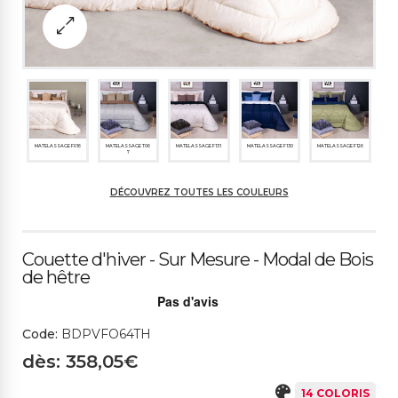
MATELASSAGE F016
MATELASSAGE T06
MATELASSAGE F131
MATELASSAGE F130
MATELASSAGE F126
7
DÉCOUVREZ TOUTES LES COULEURS
MATELASSAGE F094
MATELASSAGE F012
MATELASSAGE F129
BLANC
323CH CRÈME
Couette d'hiver - Sur Mesure - Modal de Bois
de hêtre
19786CH CHÊNE
19789ME GRIS CLAIR
18940ME AIGUE-MARI
19797SC SAULE
932CH ROSE PÊCHE
Code:
BDPVFO64TH
NE
dès: 358,05€
14 COLORIS