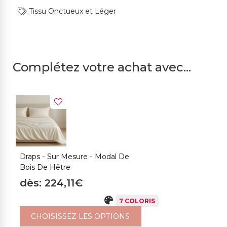
Tissu Onctueux et Léger
Complétez votre achat avec...
Draps - Sur Mesure - Modal De
T
Bois De Hêtre
D
dès: 224,11€
d
7 COLORIS
CHOISISSEZ LES OPTIONS