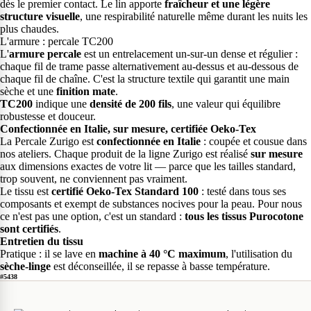
dès le premier contact. Le lin apporte
fraîcheur et une légère
structure visuelle
, une respirabilité naturelle même durant les nuits les
plus chaudes.
L'armure : percale TC200
L'
armure percale
est un entrelacement un-sur-un dense et régulier :
chaque fil de trame passe alternativement au-dessus et au-dessous de
chaque fil de chaîne. C'est la structure textile qui garantit une main
sèche et une
finition mate
.
TC200
indique une
densité de 200 fils
, une valeur qui équilibre
robustesse et douceur.
Confectionnée en Italie, sur mesure, certifiée Oeko-Tex
La Percale Zurigo est
confectionnée en Italie
: coupée et cousue dans
nos ateliers. Chaque produit de la ligne Zurigo est réalisé
sur mesure
aux dimensions exactes de votre lit — parce que les tailles standard,
trop souvent, ne conviennent pas vraiment.
Le tissu est
certifié Oeko-Tex Standard 100
: testé dans tous ses
composants et exempt de substances nocives pour la peau. Pour nous
ce n'est pas une option, c'est un standard :
tous les tissus Purocotone
sont certifiés
.
Entretien du tissu
Pratique : il se lave en
machine à 40 °C maximum
, l'utilisation du
sèche-linge
est déconseillée, il se repasse à basse température.
#5438