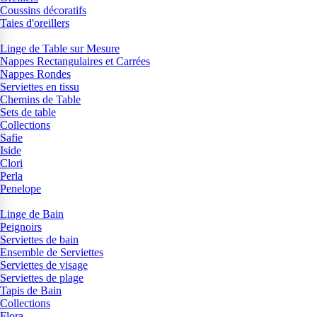
Coussins décoratifs
Taies d'oreillers
Linge de Table sur Mesure
Nappes Rectangulaires et Carrées
Nappes Rondes
Serviettes en tissu
Chemins de Table
Sets de table
Collections
Safie
Iside
Clori
Perla
Penelope
Linge de Bain
Peignoirs
Serviettes de bain
Ensemble de Serviettes
Serviettes de visage
Serviettes de plage
Tapis de Bain
Collections
Flora