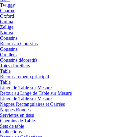
Twiggy
Charme
Oxford
Guima
Zellige
Ninfea
Coussins
Retour au Coussins
Coussins
Oreillers
Coussins décoratifs
Taies d'oreillers
Table
Retour au menu principal
Table
Linge de Table sur Mesure
Retour au Linge de Table sur Mesure
Linge de Table sur Mesure
Nappes Rectangulaires et Carrées
Nappes Rondes
Serviettes en tissu
Chemins de Table
Sets de table
Collections