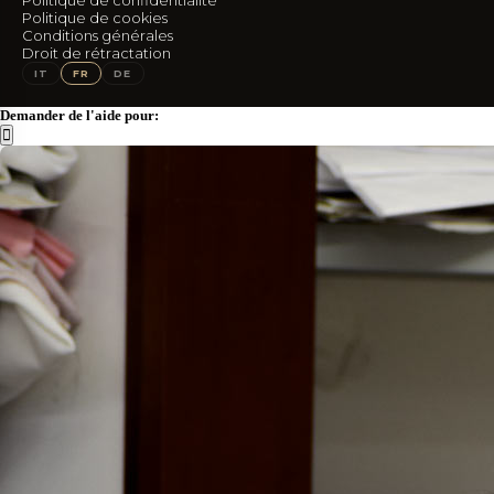
Politique de cookies
SUIVEZ-NOUS
Conditions générales
Droit de rétractation
IG
FB
IT
FR
DE
Demander de l'aide pour: