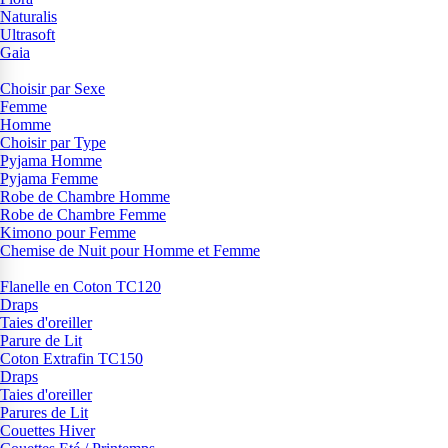
Naturalis
Ultrasoft
Gaia
Choisir par Sexe
Femme
Homme
Choisir par Type
Pyjama Homme
Pyjama Femme
Robe de Chambre Homme
Robe de Chambre Femme
Kimono pour Femme
Chemise de Nuit pour Homme et Femme
Flanelle en Coton TC120
Draps
Taies d'oreiller
Parure de Lit
Coton Extrafin TC150
Draps
Taies d'oreiller
Parures de Lit
Couettes Hiver