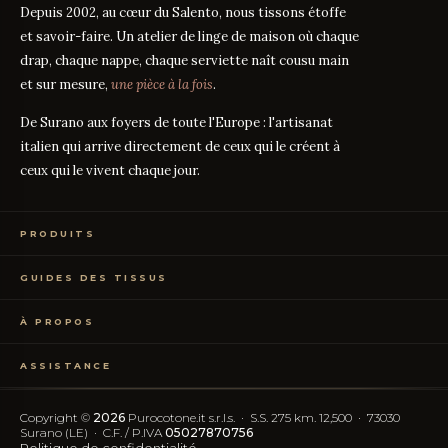
Depuis 2002, au cœur du Salento, nous tissons étoffe
et savoir-faire. Un atelier de linge de maison où chaque
drap, chaque nappe, chaque serviette naît cousu main
et sur mesure,
une pièce à la fois
.
De Surano aux foyers de toute l'Europe : l'artisanat
italien qui arrive directement de ceux qui le créent à
ceux qui le vivent chaque jour.
PRODUITS
Linge de Lit
GUIDES DES TISSUS
Linge de Table
Linge de Bain
Guide des mesures
GUIDE
Vêtements de Maison
À PROPOS
Percale ou Satin ?
GUIDE
Échantillons Gratuits
Que signifie le TC ?
GUIDE
Qui sommes-nous
TC300 vs Coton Égyptien
GUIDE
ASSISTANCE
Notre artisanat
Coton vs Synthétique
GUIDE
Certification OEKO-TEX
Contactez-nous
Nos avis
Rétractation simplifiée
FAQ
Copyright ©
2026
Purocotone.it s.r.l.s. · S.S. 275 km. 12,500 · 73030
Blog
Frais d'expédition
Surano (LE) · C.F. / P.IVA
05027870756
Avis Trustpilot
Politique de confidentialité