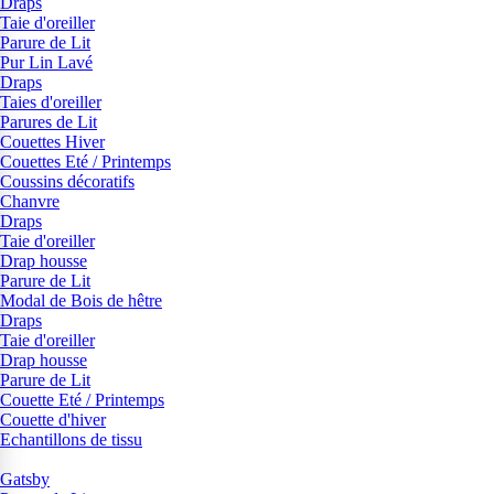
Draps
Taie d'oreiller
Parure de Lit
Pur Lin Lavé
Draps
Taies d'oreiller
Parures de Lit
Couettes Hiver
Couettes Eté / Printemps
Coussins décoratifs
Chanvre
Draps
Taie d'oreiller
Drap housse
Parure de Lit
Modal de Bois de hêtre
Draps
Taie d'oreiller
Drap housse
Parure de Lit
Couette Eté / Printemps
Couette d'hiver
Echantillons de tissu
Gatsby