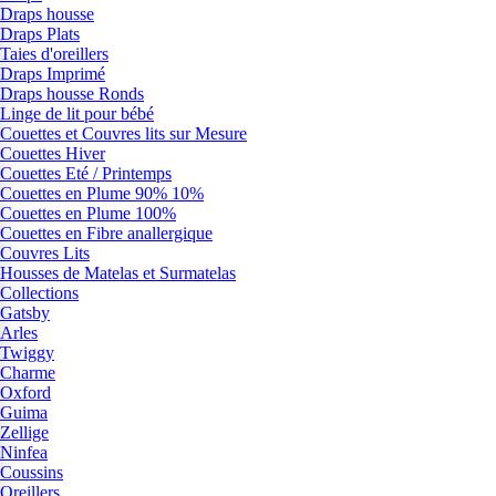
Draps housse
Draps Plats
Taies d'oreillers
Draps Imprimé
Draps housse Ronds
Linge de lit pour bébé
Couettes et Couvres lits sur Mesure
Couettes Hiver
Couettes Eté / Printemps
Couettes en Plume 90% 10%
Couettes en Plume 100%
Couettes en Fibre anallergique
Couvres Lits
Housses de Matelas et Surmatelas
Collections
Gatsby
Arles
Twiggy
Charme
Oxford
Guima
Zellige
Ninfea
Coussins
Oreillers