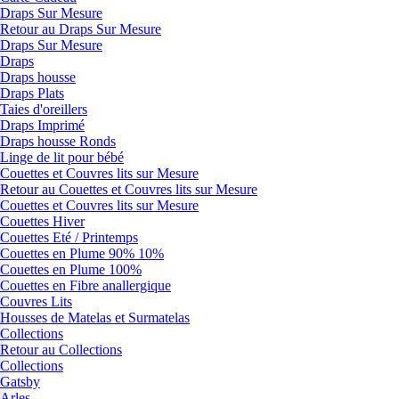
Draps Sur Mesure
Retour au Draps Sur Mesure
Draps Sur Mesure
Draps
Draps housse
Draps Plats
Taies d'oreillers
Draps Imprimé
Draps housse Ronds
Linge de lit pour bébé
Couettes et Couvres lits sur Mesure
Retour au Couettes et Couvres lits sur Mesure
Couettes et Couvres lits sur Mesure
Couettes Hiver
Couettes Eté / Printemps
Couettes en Plume 90% 10%
Couettes en Plume 100%
Couettes en Fibre anallergique
Couvres Lits
Housses de Matelas et Surmatelas
Collections
Retour au Collections
Collections
Gatsby
Arles