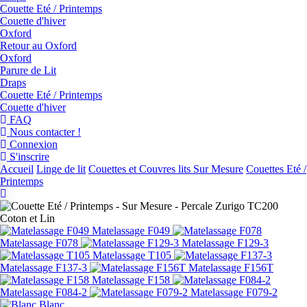
Couette Eté / Printemps
Couette d'hiver
Oxford
Retour au Oxford
Oxford
Parure de Lit
Draps
Couette Eté / Printemps
Couette d'hiver
FAQ
Nous contacter !
Connexion
S'inscrire
Accueil
Linge de lit
Couettes et Couvres lits Sur Mesure
Couettes Eté /
Printemps
Matelassage F049
Matelassage F078
Matelassage F129-3
Matelassage T105
Matelassage F137-3
Matelassage F156T
Matelassage F158
Matelassage F084-2
Matelassage F079-2
Blanc