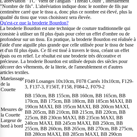
L'abréviation "TC" vient de l'anglais "Thread Count", littéralement
"Nombre de fils". L'abréviation indique donc le nombre de fils par
centimètre carré que le tissu a, donc plus ce nombre est élevé, plus la
qualité du tissu que vous choisissez sera élevée.
Qu'est-ce que la broderie Bourdon?
La broderie Bourdon est une technique de couture traditionnelle qui
consiste à utiliser un fil plus épais pour créer un effet d'ombre ou de
profondeur sur un tissu. En pratique, la broderie Bourdon est réalisée à
l'aide d'une aiguille plus grande que celle utilisée pour le tissu de base
et d'un fil plus épais. Ce fil est tissé à travers le tissu, créant un effet
épais ou en relief. Le résultat est une broderie très décorative et
précieuse. La broderie Bourdon est utilisée depuis des siècles pour
décorer des vêtements, de la literie, de l'ameublement et d'autres
articles textiles.
Matelassage
F049 Losanges 10x10cm, F078 Carrés 10x10cm, F129-
de la
3, F137-3, F156T, F158, F084-2, F079-2
Couette
BB 150cm, BB 155cm, BB 160cm, BB 165cm, BB
170cm, BB 175cm, BB 180cm, BB 185cm MAXI, BB
190cm MAXI, BB 195cm MAXI, BB 200cm MAXI,
Mesures de
BB 205cm, BB 210cm, BB 215cm, BB 220cm, BB
la Couette
225cm, BB 230cm MAXI, BB 235cm MAXI, BB
Largeur de
240cm MAXI, BB 245cm MAXI, BB 250cm, BB
bord à bord
255cm, BB 260cm, BB 265cm, BB 270cm, BB 275cm,
BB 280cm MAXI, BB 285cm MAXI, BB 290cm