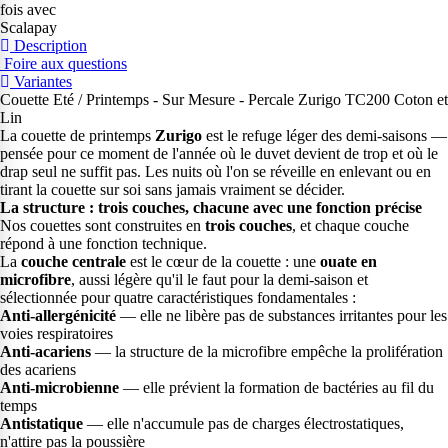
fois avec
Scalapay
Description
Foire aux questions
Variantes
Couette Eté / Printemps - Sur Mesure - Percale Zurigo TC200 Coton et
Lin
La couette de printemps
Zurigo
est le refuge léger des demi-saisons —
pensée pour ce moment de l'année où le duvet devient de trop et où le
drap seul ne suffit pas. Les nuits où l'on se réveille en enlevant ou en
tirant la couette sur soi sans jamais vraiment se décider.
La structure : trois couches, chacune avec une fonction précise
Nos couettes sont construites en
trois couches
, et chaque couche
répond à une fonction technique.
La
couche centrale
est le cœur de la couette : une
ouate en
microfibre
, aussi légère qu'il le faut pour la demi-saison et
sélectionnée pour quatre caractéristiques fondamentales :
Anti-allergénicité
— elle ne libère pas de substances irritantes pour les
voies respiratoires
Anti-acariens
— la structure de la microfibre empêche la prolifération
des acariens
Anti-microbienne
— elle prévient la formation de bactéries au fil du
temps
Antistatique
— elle n'accumule pas de charges électrostatiques,
n'attire pas la poussière