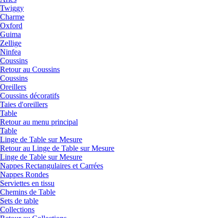
Twiggy
Charme
Oxford
Guima
Zellige
Ninfea
Coussins
Retour au Coussins
Coussins
Oreillers
Coussins décoratifs
Taies d'oreillers
Table
Retour au menu principal
Table
Linge de Table sur Mesure
Retour au Linge de Table sur Mesure
Linge de Table sur Mesure
Nappes Rectangulaires et Carrées
Nappes Rondes
Serviettes en tissu
Chemins de Table
Sets de table
Collections