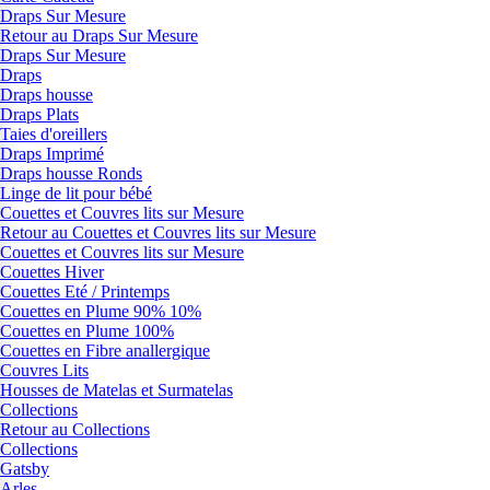
Draps Sur Mesure
Retour au Draps Sur Mesure
Draps Sur Mesure
Draps
Draps housse
Draps Plats
Taies d'oreillers
Draps Imprimé
Draps housse Ronds
Linge de lit pour bébé
Couettes et Couvres lits sur Mesure
Retour au Couettes et Couvres lits sur Mesure
Couettes et Couvres lits sur Mesure
Couettes Hiver
Couettes Eté / Printemps
Couettes en Plume 90% 10%
Couettes en Plume 100%
Couettes en Fibre anallergique
Couvres Lits
Housses de Matelas et Surmatelas
Collections
Retour au Collections
Collections
Gatsby
Arles