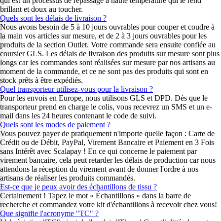
qui est un processus de repassage à haute température qui le rend
brillant et doux au toucher.
Quels sont les délais de livraison ?
Nous avons besoin de 5 à 10 jours ouvrables pour couper et coudre à
la main vos articles sur mesure, et de 2 à 3 jours ouvrables pour les
produits de la section Outlet. Votre commande sera ensuite confiée au
coursier GLS. Les délais de livraison des produits sur mesure sont plus
longs car les commandes sont réalisées sur mesure par nos artisans au
moment de la commande, et ce ne sont pas des produits qui sont en
stock prêts à être expédiés.
Quel transporteur utilisez-vous pour la livraison ?
Pour les envois en Europe, nous utilisons GLS et DPD. Dès que le
transporteur prend en charge le colis, vous recevrez un SMS et un e-
mail dans les 24 heures contenant le code de suivi.
Quels sont les modes de paiement ?
Vous pouvez payer de pratiquement n'importe quelle façon : Carte de
Crédit ou de Débit, PayPal, Virement Bancaire et Paiement en 3 Fois
sans Intérêt avec Scalapay ! En ce qui concerne le paiement par
virement bancaire, cela peut retarder les délais de production car nous
attendons la réception du virement avant de donner l'ordre à nos
artisans de réaliser les produits commandés.
Est-ce que je peux avoir des échantillons de tissu ?
Certainement ! Tapez le mot « Échantillons » dans la barre de
recherche et commandez votre kit d'échantillons à recevoir chez vous!
Que signifie l'acronyme "TC" ?