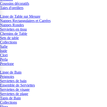
Coussins décoratifs
Taies d'oreillers
Linge de Table sur Mesure
Nappes Rectangulaires et Carrées
Nappes Rondes
Serviettes en tissu
Chemins de Table
Sets de table
Collections
Safie
Iside
Clori
Perla
Penelope
Linge de Bain
Peignoirs
Serviettes de bain
Ensemble de Serviettes
Serviettes de visage
Serviettes de plage
Tapis de Bain
Collections
Flora