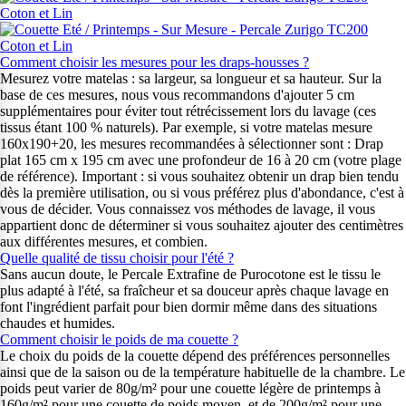
Comment choisir les mesures pour les draps-housses ?
Mesurez votre matelas : sa largeur, sa longueur et sa hauteur. Sur la
base de ces mesures, nous vous recommandons d'ajouter 5 cm
supplémentaires pour éviter tout rétrécissement lors du lavage (ces
tissus étant 100 % naturels). Par exemple, si votre matelas mesure
160x190+20, les mesures recommandées à sélectionner sont : Drap
plat 165 cm x 195 cm avec une profondeur de 16 à 20 cm (votre plage
de référence). Important : si vous souhaitez obtenir un drap bien tendu
dès la première utilisation, ou si vous préférez plus d'abondance, c'est à
vous de décider. Vous connaissez vos méthodes de lavage, il vous
appartient donc de déterminer si vous souhaitez ajouter des centimètres
aux différentes mesures, et combien.
Quelle qualité de tissu choisir pour l'été ?
Sans aucun doute, le Percale Extrafine de Purocotone est le tissu le
plus adapté à l'été, sa fraîcheur et sa douceur après chaque lavage en
font l'ingrédient parfait pour bien dormir même dans des situations
chaudes et humides.
Comment choisir le poids de ma couette ?
Le choix du poids de la couette dépend des préférences personnelles
ainsi que de la saison ou de la température habituelle de la chambre. Le
poids peut varier de 80g/m² pour une couette légère de printemps à
160g/m² pour une couette de poids moyen, et de 200g/m² pour une