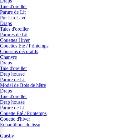
Draps
Taie d'oreiller
Parure de Lit
Pur Lin Lavé
Draps
Taies d'oreiller
Parures de Lit
Couettes Hiver
Couettes Eté / Printemps
Coussins décoratifs
Chanvre
Draps
Taie d'oreiller
Drap housse
Parure de Lit
Modal de Bois de hêtre
Draps
Taie d'oreiller
Drap housse
Parure de Lit
Couette Eté / Printemps
Couette d'hiver
Echantillons de tissu
Gatsby