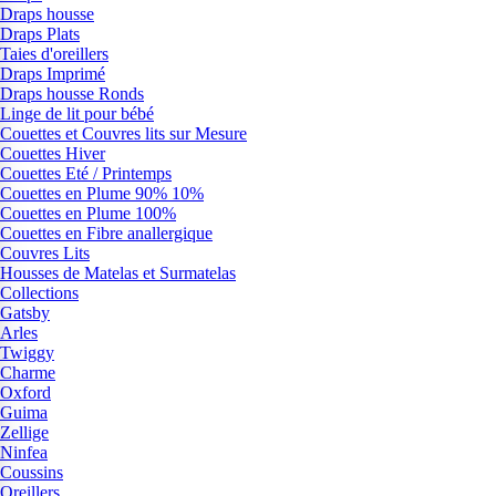
Draps housse
Draps Plats
Taies d'oreillers
Draps Imprimé
Draps housse Ronds
Linge de lit pour bébé
Couettes et Couvres lits sur Mesure
Couettes Hiver
Couettes Eté / Printemps
Couettes en Plume 90% 10%
Couettes en Plume 100%
Couettes en Fibre anallergique
Couvres Lits
Housses de Matelas et Surmatelas
Collections
Gatsby
Arles
Twiggy
Charme
Oxford
Guima
Zellige
Ninfea
Coussins
Oreillers