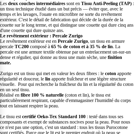
Les
deux couches intermédiaires
sont en
Tissu Anti-Peeling (TAP)
:
un tissu technique étudié dans un but précis — éviter que, avec le
temps et les lavages, l'ouate en microfibre ne sorte du revêtement
extérieur. C'est le détail de fabrication qui décide de la durée de la
couette sur le long terme, et qui distingue une couette qui dure cinq ans
d'une couette qui dure quinze ans.
Le revêtement extérieur : Percale Zurigo
Le revêtement extérieur est en
Percale Zurigo
, un tissu en armure
percale
TC200
composé à
65 % de coton et à 35 % de lin
. La
percale est une armure textile obtenue par un entrelacement un-sur-un
dense et régulier, qui donne au tissu une main sèche, une
finition
mate.
Zurigo est un tissu qui met en valeur les deux fibres : le
coton
apporte
régularité et douceur, le
lin
apporte fraîcheur et une légère structure
visuelle. Pour qui recherche la fraîcheur du lin et la régularité du coton
en un seul tissu.
Réalisé en
fibre 100 % naturelle
(coton et lin), le tissu est
particulièrement respirant, capable d'emmagasiner l'humidité du corps
tout en laissant respirer la peau.
Le tissu est
certifié Oeko-Tex Standard 100
: testé dans tous ses
composants et exempt de substances nocives pour la peau. Pour nous
ce n'est pas une option, c'est un standard : tous les tissus Purocotone
sont certifiés. Parce que le lit est le premier endroit où la peau se