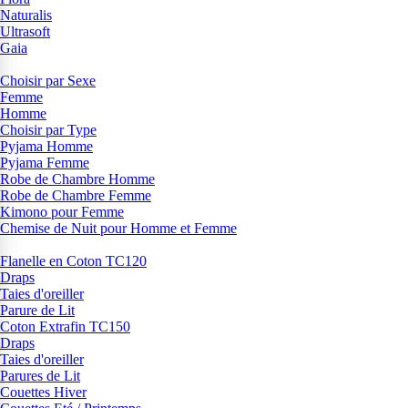
Naturalis
Ultrasoft
Gaia
Choisir par Sexe
Femme
Homme
Choisir par Type
Pyjama Homme
Pyjama Femme
Robe de Chambre Homme
Robe de Chambre Femme
Kimono pour Femme
Chemise de Nuit pour Homme et Femme
Flanelle en Coton TC120
Draps
Taies d'oreiller
Parure de Lit
Coton Extrafin TC150
Draps
Taies d'oreiller
Parures de Lit
Couettes Hiver