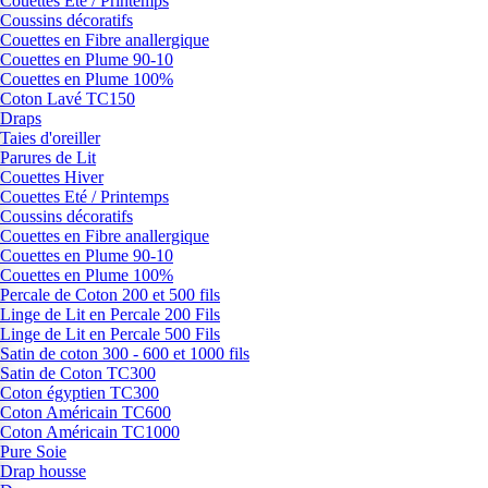
Couettes Eté / Printemps
Coussins décoratifs
Couettes en Fibre anallergique
Couettes en Plume 90-10
Couettes en Plume 100%
Coton Lavé TC150
Draps
Taies d'oreiller
Parures de Lit
Couettes Hiver
Couettes Eté / Printemps
Coussins décoratifs
Couettes en Fibre anallergique
Couettes en Plume 90-10
Couettes en Plume 100%
Percale de Coton 200 et 500 fils
Linge de Lit en Percale 200 Fils
Linge de Lit en Percale 500 Fils
Satin de coton 300 - 600 et 1000 fils
Satin de Coton TC300
Coton égyptien TC300
Coton Américain TC600
Coton Américain TC1000
Pure Soie
Drap housse