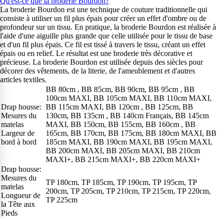
Qu'est-ce que la broderie Bourdon?
La broderie Bourdon est une technique de couture traditionnelle qui
consiste à utiliser un fil plus épais pour créer un effet d'ombre ou de
profondeur sur un tissu. En pratique, la broderie Bourdon est réalisée à
l'aide d'une aiguille plus grande que celle utilisée pour le tissu de base
et d'un fil plus épais. Ce fil est tissé à travers le tissu, créant un effet
épais ou en relief. Le résultat est une broderie très décorative et
précieuse. La broderie Bourdon est utilisée depuis des siècles pour
décorer des vêtements, de la literie, de l'ameublement et d'autres
articles textiles.
BB 80cm , BB 85cm, BB 90cm, BB 95cm , BB
100cm MAXI, BB 105cm MAXI, BB 110cm MAXI,
Drap housse:
BB 115cm MAXI, BB 120cm , BB 125cm, BB
Mesures du
130cm, BB 135cm , BB 140cm Français, BB 145cm
matelas
MAXI, BB 150cm, BB 155cm, BB 160cm , BB
Largeur de
165cm, BB 170cm, BB 175cm, BB 180cm MAXI, BB
bord à bord
185cm MAXI, BB 190cm MAXI, BB 195cm MAXI,
BB 200cm MAXI, BB 205cm MAXI, BB 210cm
MAXI+, BB 215cm MAXI+, BB 220cm MAXI+
Drap housse:
Mesures du
TP 180cm, TP 185cm, TP 190cm, TP 195cm, TP
matelas
200cm, TP 205cm, TP 210cm, TP 215cm, TP 220cm,
Longueur de
TP 225cm
la Tête aux
Pieds