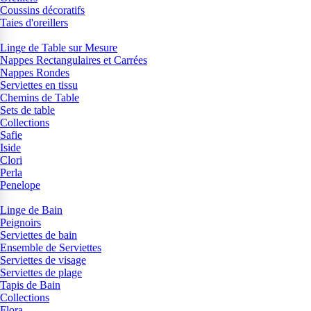
Coussins décoratifs
Taies d'oreillers
Linge de Table sur Mesure
Nappes Rectangulaires et Carrées
Nappes Rondes
Serviettes en tissu
Chemins de Table
Sets de table
Collections
Safie
Iside
Clori
Perla
Penelope
Linge de Bain
Peignoirs
Serviettes de bain
Ensemble de Serviettes
Serviettes de visage
Serviettes de plage
Tapis de Bain
Collections
Flora