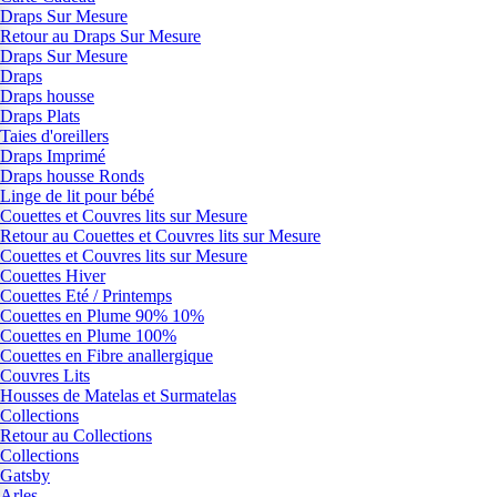
Draps Sur Mesure
Retour au Draps Sur Mesure
Draps Sur Mesure
Draps
Draps housse
Draps Plats
Taies d'oreillers
Draps Imprimé
Draps housse Ronds
Linge de lit pour bébé
Couettes et Couvres lits sur Mesure
Retour au Couettes et Couvres lits sur Mesure
Couettes et Couvres lits sur Mesure
Couettes Hiver
Couettes Eté / Printemps
Couettes en Plume 90% 10%
Couettes en Plume 100%
Couettes en Fibre anallergique
Couvres Lits
Housses de Matelas et Surmatelas
Collections
Retour au Collections
Collections
Gatsby
Arles