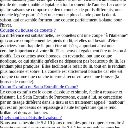
textile de haute qualité adaptable à tout moment de l'année. La couette
quatre saisons se compose de deux couettes de poids différents, une
couette légère pour l'été et une couette plus chaude pour la demi-
saison, qui ensemble forment une couette parfaitement isolante pour
l'hiver.
Couette ou housse de couette ?
La différence est substantielle, les couettes ont une coupe "à l'italienne"
qui couvre complètement les pieds du lit, et elles ont besoin d'être
associées à un drap de lit pour être utilisées, apportant ainsi une
certaine importance à votre lit. Elles peuvent également être unies ou à
motifs. Les couettes avec housses, en revanche, ont une coupe
nordique, ce qui signifie qu'elles ne dépassent pas beaucoup du lit, les
rendant plus pratiques. Elles facilitent le refait du lit, tout en le rendant
plus moderne et sobre. La couette est strictement blanche car elle est
conçue comme une couche interne à recouvrir avec une housse (la
housse de couette).
Coton Extrafin ou Satin Extrafin de Coton?
Le coton extrafin est le coton classique et simple, facile à repasser et
résistant. Le Satin Extrafin de Purocotone, quant à lui, se caractérise
par un tissage différent dans le tissu et un traitement appelé "tambour",
qui est un processus de repassage à haute température qui le rend
brillant et doux au toucher.
Quels sont les délais de livraison ?
Nous avons besoin de 5 à 10 jours ouvrables pour couper et coudre à
la main vos articles sur mesure, et de 2 à 3 jours ouvrables pour les