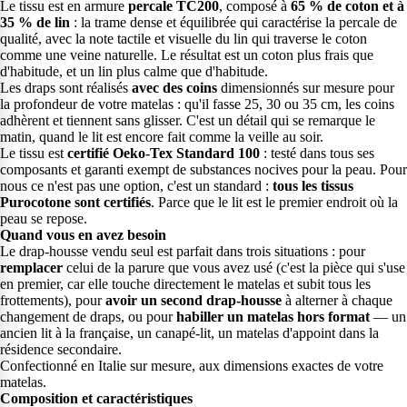
Le tissu est en armure
percale TC200
, composé à
65 % de coton et à
35 % de lin
: la trame dense et équilibrée qui caractérise la percale de
qualité, avec la note tactile et visuelle du lin qui traverse le coton
comme une veine naturelle. Le résultat est un coton plus frais que
d'habitude, et un lin plus calme que d'habitude.
Les draps sont réalisés
avec des coins
dimensionnés sur mesure pour
la profondeur de votre matelas : qu'il fasse 25, 30 ou 35 cm, les coins
adhèrent et tiennent sans glisser. C'est un détail qui se remarque le
matin, quand le lit est encore fait comme la veille au soir.
Le tissu est
certifié Oeko-Tex Standard 100
: testé dans tous ses
composants et garanti exempt de substances nocives pour la peau. Pour
nous ce n'est pas une option, c'est un standard :
tous les tissus
Purocotone sont certifiés
. Parce que le lit est le premier endroit où la
peau se repose.
Quand vous en avez besoin
Le drap-housse vendu seul est parfait dans trois situations : pour
remplacer
celui de la parure que vous avez usé (c'est la pièce qui s'use
en premier, car elle touche directement le matelas et subit tous les
frottements), pour
avoir un second drap-housse
à alterner à chaque
changement de draps, ou pour
habiller un matelas hors format
— un
ancien lit à la française, un canapé-lit, un matelas d'appoint dans la
résidence secondaire.
Confectionné en Italie sur mesure, aux dimensions exactes de votre
matelas.
Composition et caractéristiques