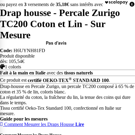
ou payez en
3
versements de
35,18€
sans intérêts avec
Drap housse - Percale Zurigo
TC200 Coton et Lin - Sur
Mesure
Code:
H6UYNH81FD
Produit disponible
dès: 105,54€
1 coloris
Fait à la main en Italie
avec des
tissus naturels
®
Ce produit est
certifié OEKO-TEX
STANDARD 100
.
Drap-housse en Percale Zurigo, un percale TC200 composé à 65 % de
coton et 35 % de lin, coloris blanc.
La régularité du coton, la fraîcheur du lin, la tenue des coins qui dure
dans le temps.
Tissu certifié Oeko-Tex Standard 100, confectionné en Italie sur
mesure.
Guide pour les mesures
Comment Mesurer les Draps Housse
Lire
Comment Mesurer les Draps Housse