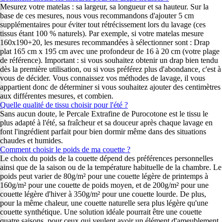
Mesurez votre matelas : sa largeur, sa longueur et sa hauteur. Sur la
base de ces mesures, nous vous recommandons d'ajouter 5 cm
supplémentaires pour éviter tout rétrécissement lors du lavage (ces
tissus étant 100 % naturels). Par exemple, si votre matelas mesure
160x190+20, les mesures recommandées à sélectionner sont : Drap
plat 165 cm x 195 cm avec une profondeur de 16 à 20 cm (votre plage
de référence). Important : si vous souhaitez obtenir un drap bien tendu
dès la première utilisation, ou si vous préférez plus d'abondance, c'est à
vous de décider. Vous connaissez vos méthodes de lavage, il vous
appartient donc de déterminer si vous souhaitez ajouter des centimètres
aux différentes mesures, et combien.
Quelle qualité de tissu choisir pour l'été ?
Sans aucun doute, le Percale Extrafine de Purocotone est le tissu le
plus adapté à l'été, sa fraîcheur et sa douceur après chaque lavage en
font l'ingrédient parfait pour bien dormir même dans des situations
chaudes et humides.
Comment choisir le poids de ma couette ?
Le choix du poids de la couette dépend des préférences personnelles
ainsi que de la saison ou de la température habituelle de la chambre. Le
poids peut varier de 80g/m² pour une couette légère de printemps à
160g/m² pour une couette de poids moyen, et de 200g/m² pour une
couette légère d'hiver à 350g/m² pour une couette lourde. De plus,
pour la même chaleur, une couette naturelle sera plus légère qu'une
couette synthétique. Une solution idéale pourrait être une couette
quatre saisons, pour ceux qui veulent avoir un élément d'ameublement