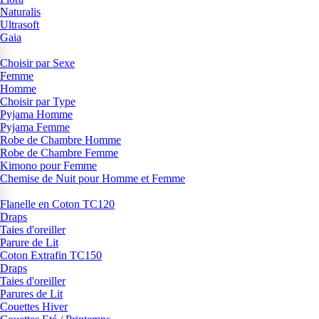
Naturalis
Ultrasoft
Gaia
Choisir par Sexe
Femme
Homme
Choisir par Type
Pyjama Homme
Pyjama Femme
Robe de Chambre Homme
Robe de Chambre Femme
Kimono pour Femme
Chemise de Nuit pour Homme et Femme
Flanelle en Coton TC120
Draps
Taies d'oreiller
Parure de Lit
Coton Extrafin TC150
Draps
Taies d'oreiller
Parures de Lit
Couettes Hiver