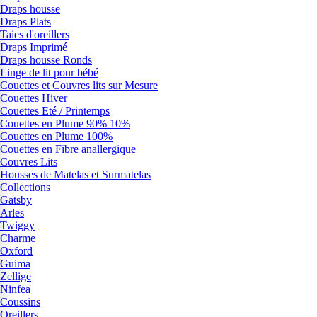
Draps housse
Draps Plats
Taies d'oreillers
Draps Imprimé
Draps housse Ronds
Linge de lit pour bébé
Couettes et Couvres lits sur Mesure
Couettes Hiver
Couettes Eté / Printemps
Couettes en Plume 90% 10%
Couettes en Plume 100%
Couettes en Fibre anallergique
Couvres Lits
Housses de Matelas et Surmatelas
Collections
Gatsby
Arles
Twiggy
Charme
Oxford
Guima
Zellige
Ninfea
Coussins
Oreillers