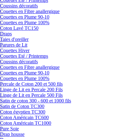
Couettes Eté / Printemps
Coussins décoratifs
Couettes en Fibre anallergique
Couettes en Plume 90-10
Couettes en Plume 100%
Coton Lavé TC150
Draps
Taies d'oreiller
Parures de Lit
Couettes Hiver
Couettes Eté / Printemps
Coussins décoratifs
Couettes en Fibre anallergique
Couettes en Plume 90-10
Couettes en Plume 100%
Percale de Coton 200 et 500 fils
Linge de Lit en Percale 200 Fils
Linge de Lit en Percale 500 Fils
Satin de coton 300 - 600 et 1000 fils
Satin de Coton TC300
Coton égyptien TC300
Coton Américain TC600
Coton Américain TC1000
Pure Soie
Drap housse