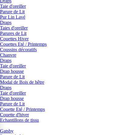
Draps
Taie d'oreiller
Parure de Lit
Pur Lin Lavé
Draps
Taies d'oreiller
Parures de Lit
Couettes Hiver
Couettes Eté / Printemps
Coussins décoratifs
Chanvre
Draps
Taie d'oreiller
Drap housse
Parure de Lit
Modal de Bois de hêtre
Draps
Taie d'oreiller
Drap housse
Parure de Lit
Couette Eté / Printemps
Couette d'hiver
Echantillons de tissu
Gatsby