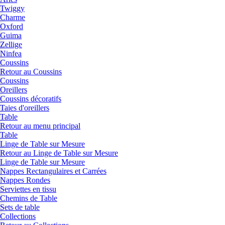
Twiggy
Charme
Oxford
Guima
Zellige
Ninfea
Coussins
Retour au Coussins
Coussins
Oreillers
Coussins décoratifs
Taies d'oreillers
Table
Retour au menu principal
Table
Linge de Table sur Mesure
Retour au Linge de Table sur Mesure
Linge de Table sur Mesure
Nappes Rectangulaires et Carrées
Nappes Rondes
Serviettes en tissu
Chemins de Table
Sets de table
Collections