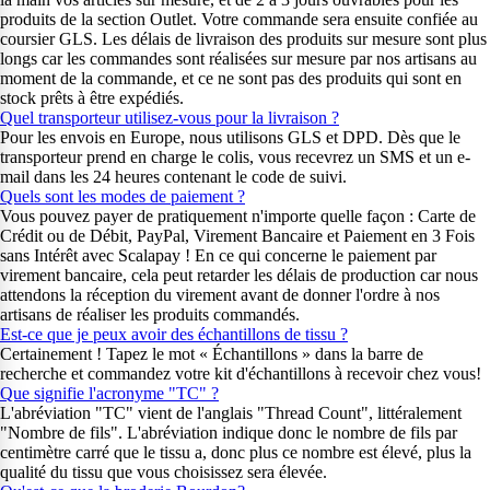
produits de la section Outlet. Votre commande sera ensuite confiée au
coursier GLS. Les délais de livraison des produits sur mesure sont plus
longs car les commandes sont réalisées sur mesure par nos artisans au
moment de la commande, et ce ne sont pas des produits qui sont en
stock prêts à être expédiés.
Quel transporteur utilisez-vous pour la livraison ?
Pour les envois en Europe, nous utilisons GLS et DPD. Dès que le
transporteur prend en charge le colis, vous recevrez un SMS et un e-
mail dans les 24 heures contenant le code de suivi.
Quels sont les modes de paiement ?
Vous pouvez payer de pratiquement n'importe quelle façon : Carte de
Crédit ou de Débit, PayPal, Virement Bancaire et Paiement en 3 Fois
sans Intérêt avec Scalapay ! En ce qui concerne le paiement par
virement bancaire, cela peut retarder les délais de production car nous
attendons la réception du virement avant de donner l'ordre à nos
artisans de réaliser les produits commandés.
Est-ce que je peux avoir des échantillons de tissu ?
Certainement ! Tapez le mot « Échantillons » dans la barre de
recherche et commandez votre kit d'échantillons à recevoir chez vous!
Que signifie l'acronyme "TC" ?
L'abréviation "TC" vient de l'anglais "Thread Count", littéralement
"Nombre de fils". L'abréviation indique donc le nombre de fils par
centimètre carré que le tissu a, donc plus ce nombre est élevé, plus la
qualité du tissu que vous choisissez sera élevée.