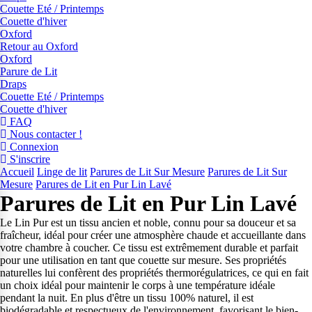
Couette Eté / Printemps
Couette d'hiver
Oxford
Retour au Oxford
Oxford
Parure de Lit
Draps
Couette Eté / Printemps
Couette d'hiver
FAQ
Nous contacter !
Connexion
S'inscrire
Accueil
Linge de lit
Parures de Lit Sur Mesure
Parures de Lit Sur
Mesure
Parures de Lit en Pur Lin Lavé
Parures de Lit en Pur Lin Lavé
Le Lin Pur est un tissu ancien et noble, connu pour sa douceur et sa
fraîcheur, idéal pour créer une atmosphère chaude et accueillante dans
votre chambre à coucher. Ce tissu est extrêmement durable et parfait
pour une utilisation en tant que couette sur mesure. Ses propriétés
naturelles lui confèrent des propriétés thermorégulatrices, ce qui en fait
un choix idéal pour maintenir le corps à une température idéale
pendant la nuit. En plus d'être un tissu 100% naturel, il est
biodégradable et respectueux de l'environnement, favorisant le bien-