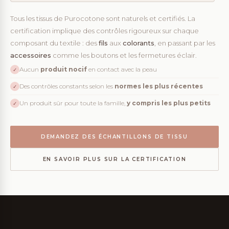
Tous les tissus de Purocotone sont naturels et certifiés. La
certification implique des contrôles rigoureux sur chaque
composant du textile : des
fils
aux
colorants
, en passant par les
accessoires
comme les boutons et les fermetures éclair.
Aucun
produit nocif
en contact avec la peau
✓
Des contrôles constants selon les
normes les plus récentes
✓
Un produit sûr pour toute la famille,
y compris les plus petits
✓
DEMANDEZ DES ÉCHANTILLONS DE TISSU
EN SAVOIR PLUS SUR LA CERTIFICATION