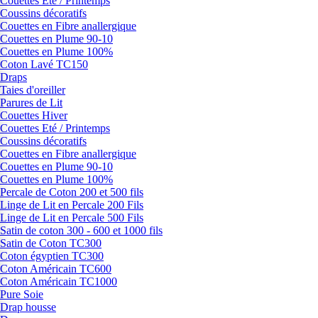
Couettes Eté / Printemps
Coussins décoratifs
Couettes en Fibre anallergique
Couettes en Plume 90-10
Couettes en Plume 100%
Coton Lavé TC150
Draps
Taies d'oreiller
Parures de Lit
Couettes Hiver
Couettes Eté / Printemps
Coussins décoratifs
Couettes en Fibre anallergique
Couettes en Plume 90-10
Couettes en Plume 100%
Percale de Coton 200 et 500 fils
Linge de Lit en Percale 200 Fils
Linge de Lit en Percale 500 Fils
Satin de coton 300 - 600 et 1000 fils
Satin de Coton TC300
Coton égyptien TC300
Coton Américain TC600
Coton Américain TC1000
Pure Soie
Drap housse