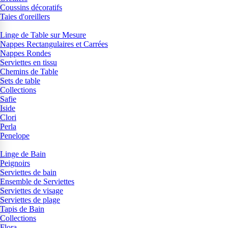
Coussins décoratifs
Taies d'oreillers
Linge de Table sur Mesure
Nappes Rectangulaires et Carrées
Nappes Rondes
Serviettes en tissu
Chemins de Table
Sets de table
Collections
Safie
Iside
Clori
Perla
Penelope
Linge de Bain
Peignoirs
Serviettes de bain
Ensemble de Serviettes
Serviettes de visage
Serviettes de plage
Tapis de Bain
Collections
Flora