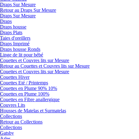
Draps Sur Mesure
Retour au Draps Sur Mesure
Draps Sur Mesure
Draps
Draps housse
Draps Plats
Taies d'oreillers
Draps Imprimé
Draps housse Ronds
Linge de lit pour bébé
Couettes et Couvres lits sur Mesure
Retour au Couettes et Couvres lits sur Mesure
Couettes et Couvres lits sur Mesure
Couettes Hiver
Couettes Eté / Printemps
Couettes en Plume 90% 10%
Couettes en Plume 100%
Couettes en Fibre anallergique
Couvres Lits
Housses de Matelas et Surmatelas
Collections
Retour au Collections
Collections
Gatsby
Arles