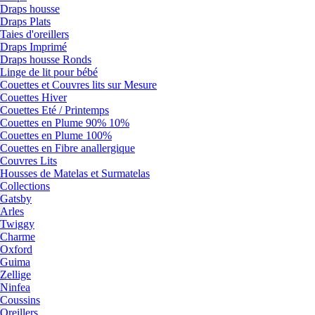
Draps housse
Draps Plats
Taies d'oreillers
Draps Imprimé
Draps housse Ronds
Linge de lit pour bébé
Couettes et Couvres lits sur Mesure
Couettes Hiver
Couettes Eté / Printemps
Couettes en Plume 90% 10%
Couettes en Plume 100%
Couettes en Fibre anallergique
Couvres Lits
Housses de Matelas et Surmatelas
Collections
Gatsby
Arles
Twiggy
Charme
Oxford
Guima
Zellige
Ninfea
Coussins
Oreillers