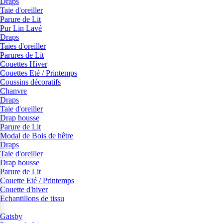
Draps
Taie d'oreiller
Parure de Lit
Pur Lin Lavé
Draps
Taies d'oreiller
Parures de Lit
Couettes Hiver
Couettes Eté / Printemps
Coussins décoratifs
Chanvre
Draps
Taie d'oreiller
Drap housse
Parure de Lit
Modal de Bois de hêtre
Draps
Taie d'oreiller
Drap housse
Parure de Lit
Couette Eté / Printemps
Couette d'hiver
Echantillons de tissu
Gatsby