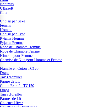
Naturalis
Ultrasoft
Gaia
Choisir par Sexe
Femme
Homme
Choisir par Type
Pyjama Homme
Pyjama Femme
Robe de Chambre Homme
Robe de Chambre Femme
Kimono pour Femme
Chemise de Nuit pour Homme et Femme
Flanelle en Coton TC120
Draps
Taies d'oreiller
Parure de Lit
Coton Extrafin TC150
Draps
Taies d'oreiller
Parures de Lit
Couettes Hiver