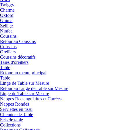
Twiggy
Charme
Oxford
Guima
Zellige
Ninfea
Coussins
Retour au Coussins
Coussins
Oreillers
Coussins décoratifs
Taies d'oreillers
Table
Retour au menu principal
Table
Linge de Table sur Mesure
Retour au Linge de Table sur Mesure
Linge de Table sur Mesure
Nappes Rectangulaires et Carrées
Nappes Rondes
Serviettes en tissu
Chemins de Table
Sets de table
Collections