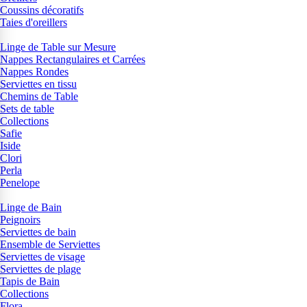
Coussins décoratifs
Taies d'oreillers
Linge de Table sur Mesure
Nappes Rectangulaires et Carrées
Nappes Rondes
Serviettes en tissu
Chemins de Table
Sets de table
Collections
Safie
Iside
Clori
Perla
Penelope
Linge de Bain
Peignoirs
Serviettes de bain
Ensemble de Serviettes
Serviettes de visage
Serviettes de plage
Tapis de Bain
Collections
Flora