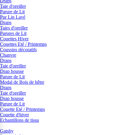
Draps
Taie d'oreiller
Parure de Lit
Pur Lin Lavé
Draps
Taies d'oreiller
Parures de Lit
Couettes Hiver
Couettes Eté / Printemps
Coussins décoratifs
Chanvre
Draps
Taie d'oreiller
Drap housse
Parure de Lit
Modal de Bois de hêtre
Draps
Taie d'oreiller
Drap housse
Parure de Lit
Couette Eté / Printemps
Couette d'hiver
Echantillons de tissu
Gatsby