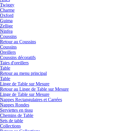
Twiggy
Charme
Oxford
Guima
Zellige
Ninfea
Coussins
Retour au Coussins
Coussins
Oreillers
Coussins décoratifs
Taies d'oreillers
Table
Retour au menu principal
Table
Linge de Table sur Mesure
Retour au Linge de Table sur Mesure
Linge de Table sur Mesure
Nappes Rectangulaires et Carrées
Nappes Rondes
Serviettes en tissu
Chemins de Table
Sets de table
Collections