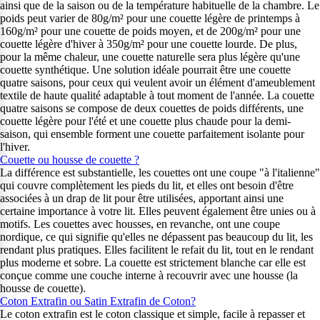
ainsi que de la saison ou de la température habituelle de la chambre. Le
poids peut varier de 80g/m² pour une couette légère de printemps à
160g/m² pour une couette de poids moyen, et de 200g/m² pour une
couette légère d'hiver à 350g/m² pour une couette lourde. De plus,
pour la même chaleur, une couette naturelle sera plus légère qu'une
couette synthétique. Une solution idéale pourrait être une couette
quatre saisons, pour ceux qui veulent avoir un élément d'ameublement
textile de haute qualité adaptable à tout moment de l'année. La couette
quatre saisons se compose de deux couettes de poids différents, une
couette légère pour l'été et une couette plus chaude pour la demi-
saison, qui ensemble forment une couette parfaitement isolante pour
l'hiver.
Couette ou housse de couette ?
La différence est substantielle, les couettes ont une coupe "à l'italienne"
qui couvre complètement les pieds du lit, et elles ont besoin d'être
associées à un drap de lit pour être utilisées, apportant ainsi une
certaine importance à votre lit. Elles peuvent également être unies ou à
motifs. Les couettes avec housses, en revanche, ont une coupe
nordique, ce qui signifie qu'elles ne dépassent pas beaucoup du lit, les
rendant plus pratiques. Elles facilitent le refait du lit, tout en le rendant
plus moderne et sobre. La couette est strictement blanche car elle est
conçue comme une couche interne à recouvrir avec une housse (la
housse de couette).
Coton Extrafin ou Satin Extrafin de Coton?
Le coton extrafin est le coton classique et simple, facile à repasser et