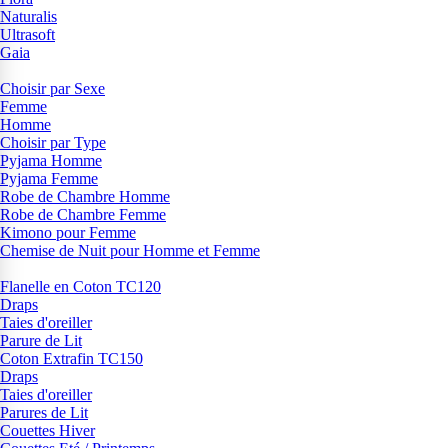
Naturalis
Ultrasoft
Gaia
Choisir par Sexe
Femme
Homme
Choisir par Type
Pyjama Homme
Pyjama Femme
Robe de Chambre Homme
Robe de Chambre Femme
Kimono pour Femme
Chemise de Nuit pour Homme et Femme
Flanelle en Coton TC120
Draps
Taies d'oreiller
Parure de Lit
Coton Extrafin TC150
Draps
Taies d'oreiller
Parures de Lit
Couettes Hiver