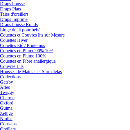
Draps housse
Draps Plats
Taies d'oreillers
Draps Imprimé
Draps housse Ronds
Linge de lit pour bébé
Couettes et Couvres lits sur Mesure
Couettes Hiver
Couettes Eté / Printemps
Couettes en Plume 90% 10%
Couettes en Plume 100%
Couettes en Fibre anallergique
Couvres Lits
Housses de Matelas et Surmatelas
Collections
Gatsby
Arles
Twiggy
Charme
Oxford
Guima
Zellige
Ninfea
Coussins
Oreillers