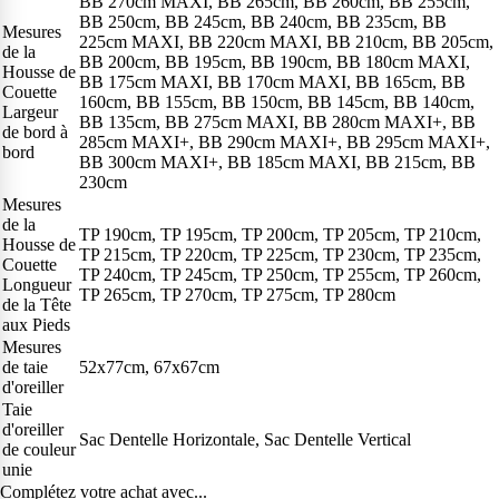
BB 270cm MAXI, BB 265cm, BB 260cm, BB 255cm,
BB 250cm, BB 245cm, BB 240cm, BB 235cm, BB
Mesures
225cm MAXI, BB 220cm MAXI, BB 210cm, BB 205cm,
de la
BB 200cm, BB 195cm, BB 190cm, BB 180cm MAXI,
Housse de
BB 175cm MAXI, BB 170cm MAXI, BB 165cm, BB
Couette
160cm, BB 155cm, BB 150cm, BB 145cm, BB 140cm,
Largeur
BB 135cm, BB 275cm MAXI, BB 280cm MAXI+, BB
de bord à
285cm MAXI+, BB 290cm MAXI+, BB 295cm MAXI+,
bord
BB 300cm MAXI+, BB 185cm MAXI, BB 215cm, BB
230cm
Mesures
de la
TP 190cm, TP 195cm, TP 200cm, TP 205cm, TP 210cm,
Housse de
TP 215cm, TP 220cm, TP 225cm, TP 230cm, TP 235cm,
Couette
TP 240cm, TP 245cm, TP 250cm, TP 255cm, TP 260cm,
Longueur
TP 265cm, TP 270cm, TP 275cm, TP 280cm
de la Tête
aux Pieds
Mesures
de taie
52x77cm, 67x67cm
d'oreiller
Taie
d'oreiller
Sac Dentelle Horizontale, Sac Dentelle Vertical
de couleur
unie
Complétez votre achat avec...