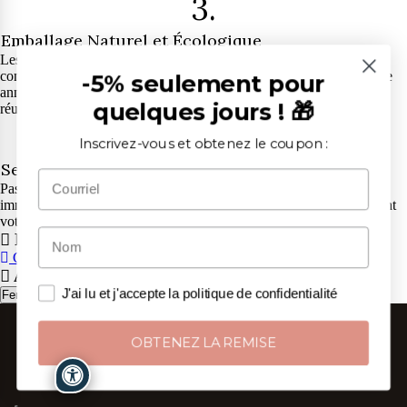
3.
Emballage Naturel et Écologique
Les emballages dans lesquels vous recevrez nos articles sont
confectionnés avec nos propres tissus. Ainsi, nous épargnons chaque
-5% seulement pour
année des tonnes de plastique à l'environnement, et vous pourrez les
quelques jours ! 🎁
réutiliser.
4.
Inscrivez-vous et obtenez le coupon :
Service Client Exceptionnel
Pas de chatbot, mais de vraies personnes qui vous répondent
immédiatement. Contactez nos conseillers pour tout doute concernant
votre commande, du lundi au vendredi de 9h à 13h et de 14h à 18h.
Panier
CONTINUER
ALLER AU PANIER
Attention
J'ai lu et j'accepte la politique de confidentialité
Fermer
OBTENEZ LA REMISE