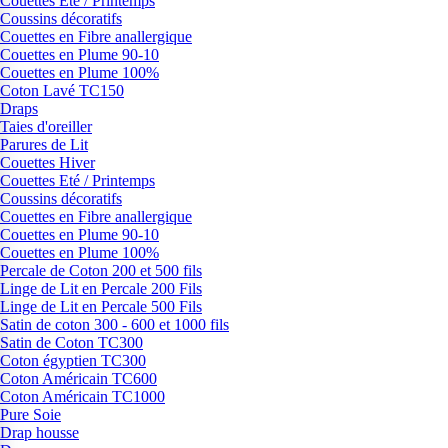
Couettes Eté / Printemps
Coussins décoratifs
Couettes en Fibre anallergique
Couettes en Plume 90-10
Couettes en Plume 100%
Coton Lavé TC150
Draps
Taies d'oreiller
Parures de Lit
Couettes Hiver
Couettes Eté / Printemps
Coussins décoratifs
Couettes en Fibre anallergique
Couettes en Plume 90-10
Couettes en Plume 100%
Percale de Coton 200 et 500 fils
Linge de Lit en Percale 200 Fils
Linge de Lit en Percale 500 Fils
Satin de coton 300 - 600 et 1000 fils
Satin de Coton TC300
Coton égyptien TC300
Coton Américain TC600
Coton Américain TC1000
Pure Soie
Drap housse