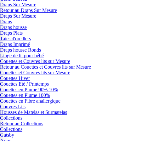
Draps Sur Mesure
Retour au Draps Sur Mesure
Draps Sur Mesure
Draps
Draps housse
Draps Plats
Taies d'oreillers
Draps Imprimé
Draps housse Ronds
Linge de lit pour bébé
Couettes et Couvres lits sur Mesure
Retour au Couettes et Couvres lits sur Mesure
Couettes et Couvres lits sur Mesure
Couettes Hiver
Couettes Eté / Printemps
Couettes en Plume 90% 10%
Couettes en Plume 100%
Couettes en Fibre anallergique
Couvres Lits
Housses de Matelas et Surmatelas
Collections
Retour au Collections
Collections
Gatsby
Arles