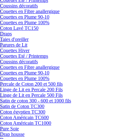
Couettes Eté / Printemps
Coussins décoratifs
Couettes en Fibre anallergique
Couettes en Plume 90-10
Couettes en Plume 100%
Coton Lavé TC150
Draps
Taies d'oreiller
Parures de Lit
Couettes Hiver
Couettes Eté / Printemps
Coussins décoratifs
Couettes en Fibre anallergique
Couettes en Plume 90-10
Couettes en Plume 100%
Percale de Coton 200 et 500 fils
Linge de Lit en Percale 200 Fils
Linge de Lit en Percale 500 Fils
Satin de coton 300 - 600 et 1000 fils
Satin de Coton TC300
Coton égyptien TC300
Coton Américain TC600
Coton Américain TC1000
Pure Soie
Drap housse