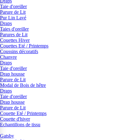
Draps
Taie d'oreiller
Parure de Lit
Pur Lin Lavé
Draps
Taies d'oreiller
Parures de Lit
Couettes Hiver
Couettes Eté / Printemps
Coussins décoratifs
Chanvre
Draps
Taie d'oreiller
Drap housse
Parure de Lit
Modal de Bois de hêtre
Draps
Taie d'oreiller
Drap housse
Parure de Lit
Couette Eté / Printemps
Couette d'hiver
Echantillons de tissu
Gatsby