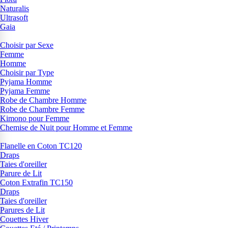
Naturalis
Ultrasoft
Gaia
Choisir par Sexe
Femme
Homme
Choisir par Type
Pyjama Homme
Pyjama Femme
Robe de Chambre Homme
Robe de Chambre Femme
Kimono pour Femme
Chemise de Nuit pour Homme et Femme
Flanelle en Coton TC120
Draps
Taies d'oreiller
Parure de Lit
Coton Extrafin TC150
Draps
Taies d'oreiller
Parures de Lit
Couettes Hiver