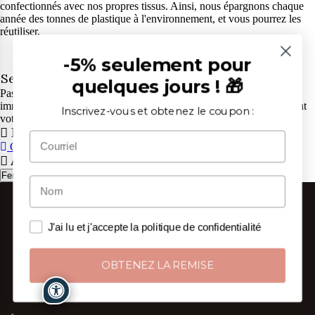
confectionnés avec nos propres tissus. Ainsi, nous épargnons chaque
année des tonnes de plastique à l'environnement, et vous pourrez les
réutiliser.
4.
-5% seulement pour
Service Client Exceptionnel
quelques jours ! 🎁
Pas de chatbot, mais de vraies personnes qui vous répondent
immédiatement. Contactez nos conseillers pour tout doute concernant
Inscrivez-vous et obtenez le coupon :
votre commande, du lundi au vendredi de 9h à 13h et de 14h à 18h.
Panier
CONTINUER
ALLER AU PANIER
Attention
Fermer
J'ai lu et j'accepte la politique de confidentialité
OBTENEZ LA REMISE