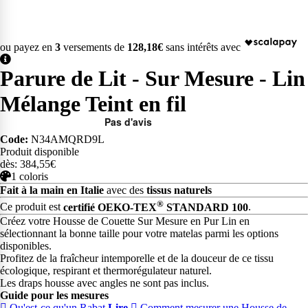
ou payez en
3
versements de
128,18€
sans intérêts avec
Parure de Lit - Sur Mesure - Lin
Mélange Teint en fil
Code:
N34AMQRD9L
Produit disponible
dès: 384,55€
1 coloris
Fait à la main en Italie
avec des
tissus naturels
®
Ce produit est
certifié OEKO-TEX
STANDARD 100
.
Créez votre Housse de Couette Sur Mesure en Pur Lin en
sélectionnant la bonne taille pour votre matelas parmi les options
disponibles.
Profitez de la fraîcheur intemporelle et de la douceur de ce tissu
écologique, respirant et thermorégulateur naturel.
Les draps housse avec angles ne sont pas inclus.
Guide pour les mesures
Qu'est-ce qu'un Rabat
Lire
Comment mesurer une Housse de