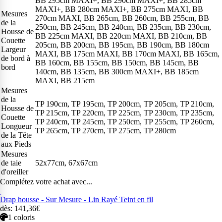
BB 295cm MAXI+, BB 290cm MAXI+, BB 285cm
MAXI+, BB 280cm MAXI+, BB 275cm MAXI, BB
Mesures
270cm MAXI, BB 265cm, BB 260cm, BB 255cm, BB
de la
250cm, BB 245cm, BB 240cm, BB 235cm, BB 230cm,
Housse de
BB 225cm MAXI, BB 220cm MAXI, BB 210cm, BB
Couette
205cm, BB 200cm, BB 195cm, BB 190cm, BB 180cm
Largeur
MAXI, BB 175cm MAXI, BB 170cm MAXI, BB 165cm,
de bord à
BB 160cm, BB 155cm, BB 150cm, BB 145cm, BB
bord
140cm, BB 135cm, BB 300cm MAXI+, BB 185cm
MAXI, BB 215cm
Mesures
de la
TP 190cm, TP 195cm, TP 200cm, TP 205cm, TP 210cm,
Housse de
TP 215cm, TP 220cm, TP 225cm, TP 230cm, TP 235cm,
Couette
TP 240cm, TP 245cm, TP 250cm, TP 255cm, TP 260cm,
Longueur
TP 265cm, TP 270cm, TP 275cm, TP 280cm
de la Tête
aux Pieds
Mesures
de taie
52x77cm, 67x67cm
d'oreiller
Complétez votre achat avec...
Drap housse - Sur Mesure - Lin Rayé Teint en fil
dès: 141,36€
1 coloris