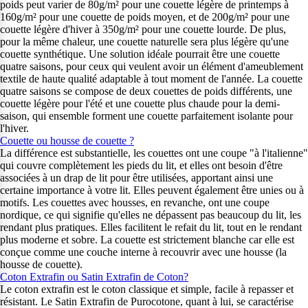
poids peut varier de 80g/m² pour une couette légère de printemps à
160g/m² pour une couette de poids moyen, et de 200g/m² pour une
couette légère d'hiver à 350g/m² pour une couette lourde. De plus,
pour la même chaleur, une couette naturelle sera plus légère qu'une
couette synthétique. Une solution idéale pourrait être une couette
quatre saisons, pour ceux qui veulent avoir un élément d'ameublement
textile de haute qualité adaptable à tout moment de l'année. La couette
quatre saisons se compose de deux couettes de poids différents, une
couette légère pour l'été et une couette plus chaude pour la demi-
saison, qui ensemble forment une couette parfaitement isolante pour
l'hiver.
Couette ou housse de couette ?
La différence est substantielle, les couettes ont une coupe "à l'italienne"
qui couvre complètement les pieds du lit, et elles ont besoin d'être
associées à un drap de lit pour être utilisées, apportant ainsi une
certaine importance à votre lit. Elles peuvent également être unies ou à
motifs. Les couettes avec housses, en revanche, ont une coupe
nordique, ce qui signifie qu'elles ne dépassent pas beaucoup du lit, les
rendant plus pratiques. Elles facilitent le refait du lit, tout en le rendant
plus moderne et sobre. La couette est strictement blanche car elle est
conçue comme une couche interne à recouvrir avec une housse (la
housse de couette).
Coton Extrafin ou Satin Extrafin de Coton?
Le coton extrafin est le coton classique et simple, facile à repasser et
résistant. Le Satin Extrafin de Purocotone, quant à lui, se caractérise