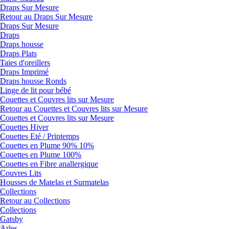
Draps Sur Mesure
Retour au Draps Sur Mesure
Draps Sur Mesure
Draps
Draps housse
Draps Plats
Taies d'oreillers
Draps Imprimé
Draps housse Ronds
Linge de lit pour bébé
Couettes et Couvres lits sur Mesure
Retour au Couettes et Couvres lits sur Mesure
Couettes et Couvres lits sur Mesure
Couettes Hiver
Couettes Eté / Printemps
Couettes en Plume 90% 10%
Couettes en Plume 100%
Couettes en Fibre anallergique
Couvres Lits
Housses de Matelas et Surmatelas
Collections
Retour au Collections
Collections
Gatsby
Arles