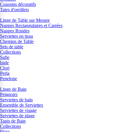
Coussins décoratifs
Taies d'oreillers
Linge de Table sur Mesure
Nappes Rectangulaires et Carrées
Nappes Rondes
Serviettes en tissu
Chemins de Table
Sets de table
Collections
Safie
Iside
Clori
Perla
Penelope
Linge de Bain
Peignoirs
Serviettes de bain
Ensemble de Serviettes
Serviettes de visage
Serviettes de plage
Tapis de Bain
Collections
Flora