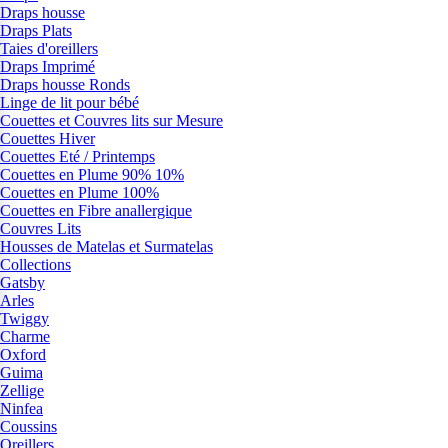
Draps housse
Draps Plats
Taies d'oreillers
Draps Imprimé
Draps housse Ronds
Linge de lit pour bébé
Couettes et Couvres lits sur Mesure
Couettes Hiver
Couettes Eté / Printemps
Couettes en Plume 90% 10%
Couettes en Plume 100%
Couettes en Fibre anallergique
Couvres Lits
Housses de Matelas et Surmatelas
Collections
Gatsby
Arles
Twiggy
Charme
Oxford
Guima
Zellige
Ninfea
Coussins
Oreillers