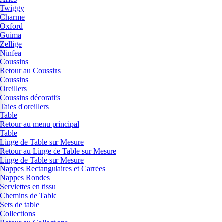
Twiggy
Charme
Oxford
Guima
Zellige
Ninfea
Coussins
Retour au Coussins
Coussins
Oreillers
Coussins décoratifs
Taies d'oreillers
Table
Retour au menu principal
Table
Linge de Table sur Mesure
Retour au Linge de Table sur Mesure
Linge de Table sur Mesure
Nappes Rectangulaires et Carrées
Nappes Rondes
Serviettes en tissu
Chemins de Table
Sets de table
Collections