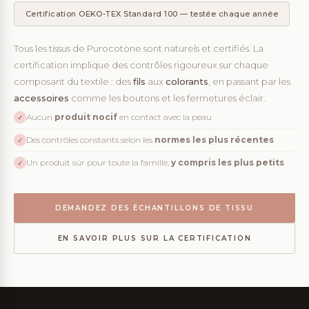
Certification OEKO-TEX Standard 100 — testée chaque année
Tous les tissus de Purocotone sont naturels et certifiés. La
certification implique des contrôles rigoureux sur chaque
composant du textile : des
fils
aux
colorants
, en passant par les
accessoires
comme les boutons et les fermetures éclair.
Aucun
produit nocif
en contact avec la peau
✓
Des contrôles constants selon les
normes les plus récentes
✓
Un produit sûr pour toute la famille,
y compris les plus petits
✓
DEMANDEZ DES ÉCHANTILLONS DE TISSU
EN SAVOIR PLUS SUR LA CERTIFICATION