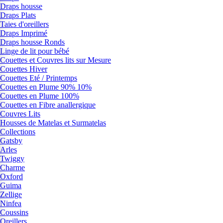
Draps housse
Draps Plats
Taies d'oreillers
Draps Imprimé
Draps housse Ronds
Linge de lit pour bébé
Couettes et Couvres lits sur Mesure
Couettes Hiver
Couettes Eté / Printemps
Couettes en Plume 90% 10%
Couettes en Plume 100%
Couettes en Fibre anallergique
Couvres Lits
Housses de Matelas et Surmatelas
Collections
Gatsby
Arles
Twiggy
Charme
Oxford
Guima
Zellige
Ninfea
Coussins
Oreillers