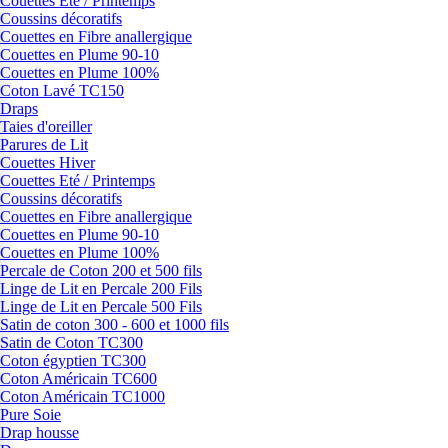
Couettes Eté / Printemps
Coussins décoratifs
Couettes en Fibre anallergique
Couettes en Plume 90-10
Couettes en Plume 100%
Coton Lavé TC150
Draps
Taies d'oreiller
Parures de Lit
Couettes Hiver
Couettes Eté / Printemps
Coussins décoratifs
Couettes en Fibre anallergique
Couettes en Plume 90-10
Couettes en Plume 100%
Percale de Coton 200 et 500 fils
Linge de Lit en Percale 200 Fils
Linge de Lit en Percale 500 Fils
Satin de coton 300 - 600 et 1000 fils
Satin de Coton TC300
Coton égyptien TC300
Coton Américain TC600
Coton Américain TC1000
Pure Soie
Drap housse