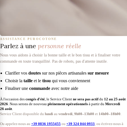
ASSISTANCE PUROCOTONE
Parlez à une
personne réelle
Nous vous aidons à choisir la bonne taille et le bon tissu et à finaliser votre
commande en toute tranquillité. Pas de robots, pas d'attente inutile.
Clarifier vos
doutes
sur nos pièces artisanales
sur mesure
Choisir la
taille
et le
tissu
qui vous conviennent
Finaliser une
commande
avec notre aide
À l'occasion des
congés d'été
, le Service Client
ne sera pas actif
du
12 au 25 août
2026
. Nous serons de nouveau
pleinement opérationnels
à partir du
Mercredi
26 août
.
Service Client disponible du
lundi
au
vendredi
,
9h00–13h00
et
14h00–18h00
.
Ou appelez-nous au
+39 0836 1955455
ou
+39 324 044 0933
, ou écrivez-nous à