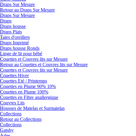
Draps Sur Mesure
Retour au Draps Sur Mesure
Draps Sur Mesure
Draps
Draps housse
Draps Plats
Taies d'oreillers
Draps Imprimé
Draps housse Ronds
Linge de lit pour bébé
Couettes et Couvres lits sur Mesure
Retour au Couettes et Couvres lits sur Mesure
Couettes et Couvres lits sur Mesure
Couettes Hiver
Couettes Eté / Printemps
Couettes en Plume 90% 10%
Couettes en Plume 100%
Couettes en Fibre anallergique
Couvres Lits
Housses de Matelas et Surmatelas
Collections
Retour au Collections
Collections
Gatsby
Arles