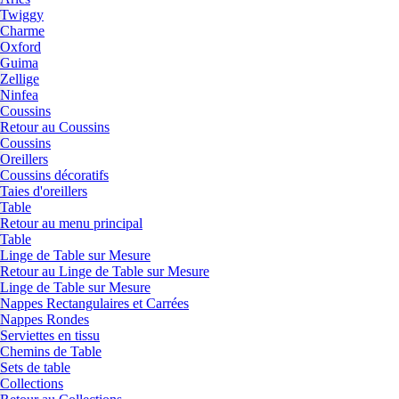
Twiggy
Charme
Oxford
Guima
Zellige
Ninfea
Coussins
Retour au Coussins
Coussins
Oreillers
Coussins décoratifs
Taies d'oreillers
Table
Retour au menu principal
Table
Linge de Table sur Mesure
Retour au Linge de Table sur Mesure
Linge de Table sur Mesure
Nappes Rectangulaires et Carrées
Nappes Rondes
Serviettes en tissu
Chemins de Table
Sets de table
Collections