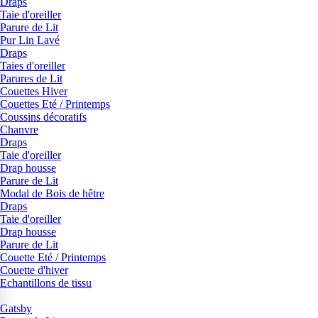
Draps
Taie d'oreiller
Parure de Lit
Pur Lin Lavé
Draps
Taies d'oreiller
Parures de Lit
Couettes Hiver
Couettes Eté / Printemps
Coussins décoratifs
Chanvre
Draps
Taie d'oreiller
Drap housse
Parure de Lit
Modal de Bois de hêtre
Draps
Taie d'oreiller
Drap housse
Parure de Lit
Couette Eté / Printemps
Couette d'hiver
Echantillons de tissu
Gatsby