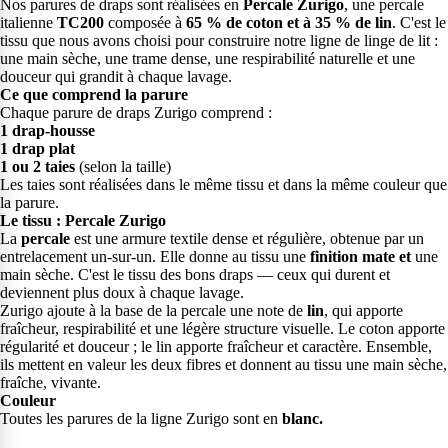
Nos parures de draps sont réalisées en
Percale Zurigo
, une percale
italienne
TC200
composée à
65 % de coton et à 35 % de lin
. C'est le
tissu que nous avons choisi pour construire notre ligne de linge de lit :
une main sèche, une trame dense, une respirabilité naturelle et une
douceur qui grandit à chaque lavage.
Ce que comprend la parure
Chaque parure de draps Zurigo comprend :
1 drap-housse
1 drap plat
1 ou 2 taies
(selon la taille)
Les taies sont réalisées dans le même tissu et dans la même couleur que
la parure.
Le tissu : Percale Zurigo
La
percale
est une armure textile dense et régulière, obtenue par un
entrelacement un-sur-un. Elle donne au tissu une
finition mate et
une
main sèche. C'est le tissu des bons draps — ceux qui durent et
deviennent plus doux à chaque lavage.
Zurigo ajoute à la base de la percale une note de
lin
, qui apporte
fraîcheur, respirabilité et une légère structure visuelle. Le coton apporte
régularité et douceur ; le lin apporte fraîcheur et caractère. Ensemble,
ils mettent en valeur les deux fibres et donnent au tissu une main sèche,
fraîche, vivante.
Couleur
Toutes les parures de la ligne Zurigo sont en
blanc.