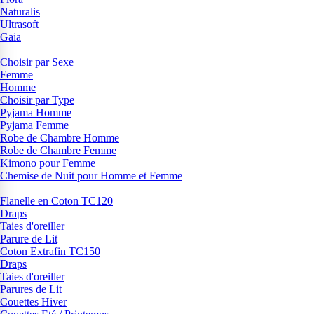
Naturalis
Ultrasoft
Gaia
Choisir par Sexe
Femme
Homme
Choisir par Type
Pyjama Homme
Pyjama Femme
Robe de Chambre Homme
Robe de Chambre Femme
Kimono pour Femme
Chemise de Nuit pour Homme et Femme
Flanelle en Coton TC120
Draps
Taies d'oreiller
Parure de Lit
Coton Extrafin TC150
Draps
Taies d'oreiller
Parures de Lit
Couettes Hiver