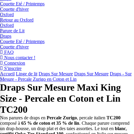
Couette Eté / Printemps
Couette d'hiver
Oxford
Retour au Oxford
Oxford
Parure de Lit
Draps
Couette Eté / Printemps
Couette d'hiver
FAQ
Nous contacter !
Connexion
S'inscrire
Accueil
Linge de lit
Draps Sur Mesure
Draps Sur Mesure
Draps - Sur
Mesure - Percale Zurigo en Coton et Lin
Draps Sur Mesure Maxi King
Size - Percale en Coton et Lin
TC200
Nos parures de draps en
Percale Zurigo
, percale italien
TC200
composé à
65 % de coton et 35 % de lin
. Chaque parure comprend
un drap-housse, un drap plat et des taies assorties. Le tout en
blanc
,
certifié Oeko-Tex Standard 100
, confectionné en Italie sur mesure.