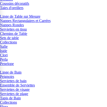
Coussins décoratifs
Taies d'oreillers
Linge de Table sur Mesure
Nappes Rectangulaires et Carrées
Nappes Rondes
Serviettes en tissu
Chemins de Table
Sets de table
Collections
Safie
Iside
Clori
Perla
Penelope
Linge de Bain
Peignoirs
Serviettes de bain
Ensemble de Serviettes
Serviettes de visage
Serviettes de plage
Tapis de Bain
Collections
Flora