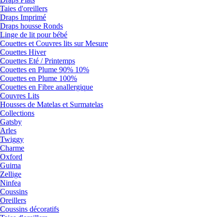
Taies d'oreillers
Draps Imprimé
Draps housse Ronds
Linge de lit pour bébé
Couettes et Couvres lits sur Mesure
Couettes Hiver
Couettes Eté / Printemps
Couettes en Plume 90% 10%
Couettes en Plume 100%
Couettes en Fibre anallergique
Couvres Lits
Housses de Matelas et Surmatelas
Collections
Gatsby
Arles
Twiggy
Charme
Oxford
Guima
Zellige
Ninfea
Coussins
Oreillers
Coussins décoratifs