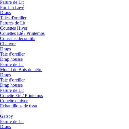
Parure de Lit
Pur Lin Lavé
Draps
Taies d'oreiller
Parures de Lit
Couettes Hiver
Couettes Eté / Printemps
Coussins décoratifs
Chanvre
Draps
Taie d'oreiller
Drap housse
Parure de Lit
Modal de Bois de hêtre
Draps
Taie d'oreiller
Drap housse
Parure de Lit
Couette Eté / Printemps
Couette d'hiver
Echantillons de tissu
Gatsby
Parure de Lit
Draps