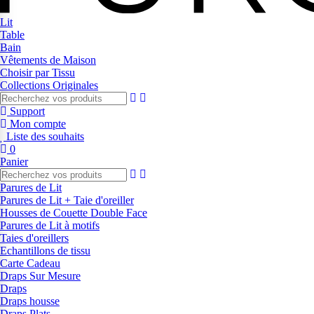
Lit
Table
Bain
Vêtements de Maison
Choisir par Tissu
Collections Originales
Support
Mon compte
Liste des souhaits
0
Panier
Parures de Lit
Parures de Lit + Taie d'oreiller
Housses de Couette Double Face
Parures de Lit à motifs
Taies d'oreillers
Echantillons de tissu
Carte Cadeau
Draps Sur Mesure
Draps
Draps housse
Draps Plats