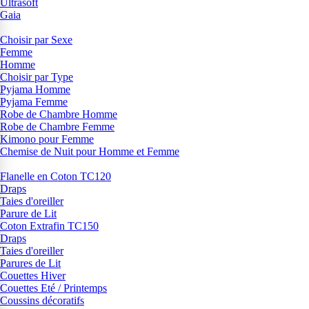
Ultrasoft
Gaia
Choisir par Sexe
Femme
Homme
Choisir par Type
Pyjama Homme
Pyjama Femme
Robe de Chambre Homme
Robe de Chambre Femme
Kimono pour Femme
Chemise de Nuit pour Homme et Femme
Flanelle en Coton TC120
Draps
Taies d'oreiller
Parure de Lit
Coton Extrafin TC150
Draps
Taies d'oreiller
Parures de Lit
Couettes Hiver
Couettes Eté / Printemps
Coussins décoratifs