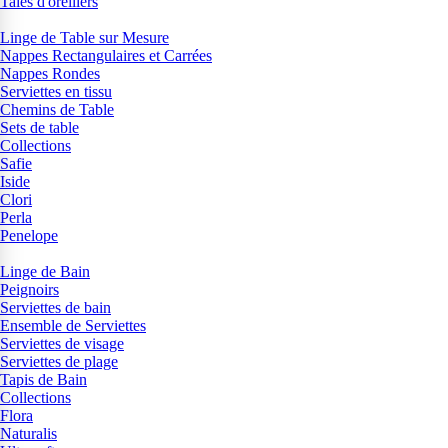
Taies d'oreillers
Linge de Table sur Mesure
Nappes Rectangulaires et Carrées
Nappes Rondes
Serviettes en tissu
Chemins de Table
Sets de table
Collections
Safie
Iside
Clori
Perla
Penelope
Linge de Bain
Peignoirs
Serviettes de bain
Ensemble de Serviettes
Serviettes de visage
Serviettes de plage
Tapis de Bain
Collections
Flora
Naturalis