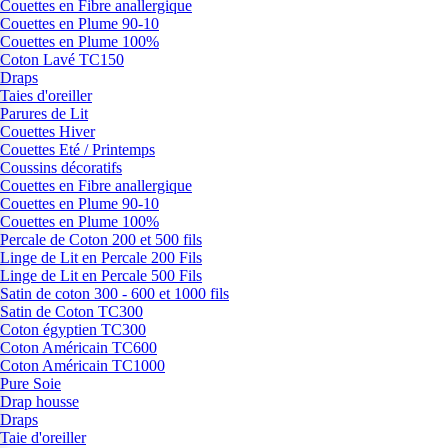
Couettes en Fibre anallergique
Couettes en Plume 90-10
Couettes en Plume 100%
Coton Lavé TC150
Draps
Taies d'oreiller
Parures de Lit
Couettes Hiver
Couettes Eté / Printemps
Coussins décoratifs
Couettes en Fibre anallergique
Couettes en Plume 90-10
Couettes en Plume 100%
Percale de Coton 200 et 500 fils
Linge de Lit en Percale 200 Fils
Linge de Lit en Percale 500 Fils
Satin de coton 300 - 600 et 1000 fils
Satin de Coton TC300
Coton égyptien TC300
Coton Américain TC600
Coton Américain TC1000
Pure Soie
Drap housse
Draps
Taie d'oreiller