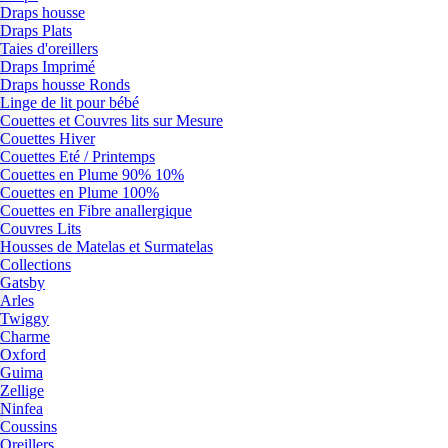
Draps housse
Draps Plats
Taies d'oreillers
Draps Imprimé
Draps housse Ronds
Linge de lit pour bébé
Couettes et Couvres lits sur Mesure
Couettes Hiver
Couettes Eté / Printemps
Couettes en Plume 90% 10%
Couettes en Plume 100%
Couettes en Fibre anallergique
Couvres Lits
Housses de Matelas et Surmatelas
Collections
Gatsby
Arles
Twiggy
Charme
Oxford
Guima
Zellige
Ninfea
Coussins
Oreillers