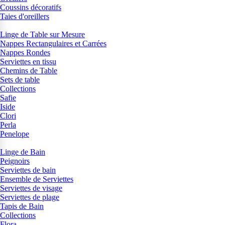
Coussins décoratifs
Taies d'oreillers
Linge de Table sur Mesure
Nappes Rectangulaires et Carrées
Nappes Rondes
Serviettes en tissu
Chemins de Table
Sets de table
Collections
Safie
Iside
Clori
Perla
Penelope
Linge de Bain
Peignoirs
Serviettes de bain
Ensemble de Serviettes
Serviettes de visage
Serviettes de plage
Tapis de Bain
Collections
Flora