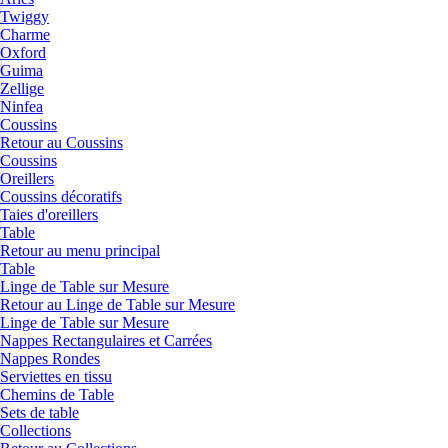
Twiggy
Charme
Oxford
Guima
Zellige
Ninfea
Coussins
Retour au Coussins
Coussins
Oreillers
Coussins décoratifs
Taies d'oreillers
Table
Retour au menu principal
Table
Linge de Table sur Mesure
Retour au Linge de Table sur Mesure
Linge de Table sur Mesure
Nappes Rectangulaires et Carrées
Nappes Rondes
Serviettes en tissu
Chemins de Table
Sets de table
Collections