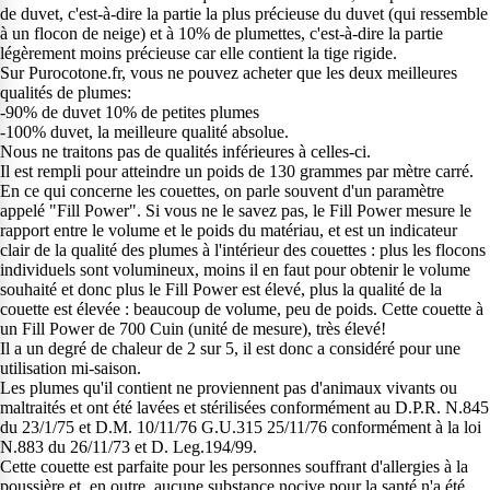
de duvet, c'est-à-dire la partie la plus précieuse du duvet (qui ressemble
à un flocon de neige) et à 10% de plumettes, c'est-à-dire la partie
légèrement moins précieuse car elle contient la tige rigide.
Sur Purocotone.fr, vous ne pouvez acheter que les deux meilleures
qualités de plumes:
-90% de duvet 10% de petites plumes
-100% duvet, la meilleure qualité absolue.
Nous ne traitons pas de qualités inférieures à celles-ci.
Il est rempli pour atteindre un poids de 130 grammes par mètre carré.
En ce qui concerne les couettes, on parle souvent d'un paramètre
appelé "Fill Power". Si vous ne le savez pas, le Fill Power mesure le
rapport entre le volume et le poids du matériau, et est un indicateur
clair de la qualité des plumes à l'intérieur des couettes : plus les flocons
individuels sont volumineux, moins il en faut pour obtenir le volume
souhaité et donc plus le Fill Power est élevé, plus la qualité de la
couette est élevée : beaucoup de volume, peu de poids. Cette couette à
un Fill Power de 700 Cuin (unité de mesure), très élevé!
Il a un degré de chaleur de 2 sur 5, il est donc a considéré pour une
utilisation mi-saison.
Les plumes qu'il contient ne proviennent pas d'animaux vivants ou
maltraités et ont été lavées et stérilisées conformément au D.P.R. N.845
du 23/1/75 et D.M. 10/11/76 G.U.315 25/11/76 conformément à la loi
N.883 du 26/11/73 et D. Leg.194/99.
Cette couette est parfaite pour les personnes souffrant d'allergies à la
poussière et, en outre, aucune substance nocive pour la santé n'a été