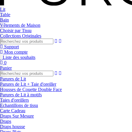
Lit
Table
Bain
Vêtements de Maison
Choisir par Tissu
Collections Originales
Support
Mon compte
Liste des souhaits
0
Panier
Parures de Lit
Parures de Lit + Taie d'oreiller
Housses de Couette Double Face
Parures de Lit à motifs
Taies d'oreillers
Echantillons de tissu
Carte Cadeau
Draps Sur Mesure
Draps
Draps housse
Draps Plats