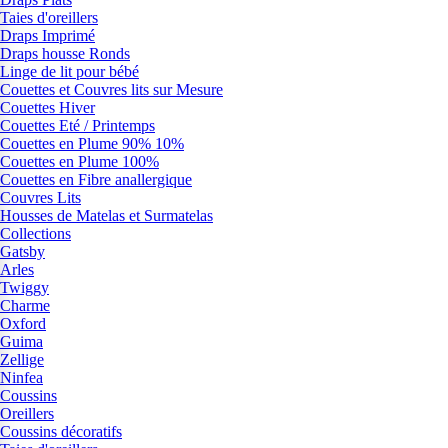
Taies d'oreillers
Draps Imprimé
Draps housse Ronds
Linge de lit pour bébé
Couettes et Couvres lits sur Mesure
Couettes Hiver
Couettes Eté / Printemps
Couettes en Plume 90% 10%
Couettes en Plume 100%
Couettes en Fibre anallergique
Couvres Lits
Housses de Matelas et Surmatelas
Collections
Gatsby
Arles
Twiggy
Charme
Oxford
Guima
Zellige
Ninfea
Coussins
Oreillers
Coussins décoratifs