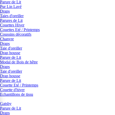
Parure de Lit
Pur Lin Lavé
Draps
Taies d'oreiller
Parures de Lit
Couettes Hiver
Couettes Eté / Printemps
Coussins décoratifs
Chanvre
Draps
Taie d'oreiller
Drap housse
Parure de Lit
Modal de Bois de hêtre
Draps
Taie d'oreiller
Drap housse
Parure de Lit
Couette Eté / Printemps
Couette d'hiver
Echantillons de tissu
Gatsby
Parure de Lit
Draps