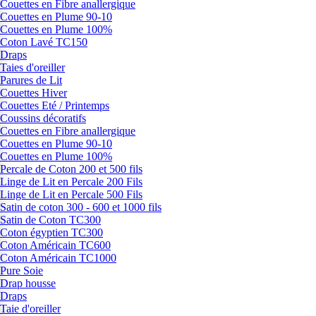
Couettes en Fibre anallergique
Couettes en Plume 90-10
Couettes en Plume 100%
Coton Lavé TC150
Draps
Taies d'oreiller
Parures de Lit
Couettes Hiver
Couettes Eté / Printemps
Coussins décoratifs
Couettes en Fibre anallergique
Couettes en Plume 90-10
Couettes en Plume 100%
Percale de Coton 200 et 500 fils
Linge de Lit en Percale 200 Fils
Linge de Lit en Percale 500 Fils
Satin de coton 300 - 600 et 1000 fils
Satin de Coton TC300
Coton égyptien TC300
Coton Américain TC600
Coton Américain TC1000
Pure Soie
Drap housse
Draps
Taie d'oreiller