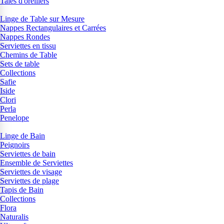
Taies d'oreillers
Linge de Table sur Mesure
Nappes Rectangulaires et Carrées
Nappes Rondes
Serviettes en tissu
Chemins de Table
Sets de table
Collections
Safie
Iside
Clori
Perla
Penelope
Linge de Bain
Peignoirs
Serviettes de bain
Ensemble de Serviettes
Serviettes de visage
Serviettes de plage
Tapis de Bain
Collections
Flora
Naturalis