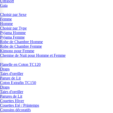
Ultrasoft
Gaia
Choisir par Sexe
Femme
Homme
Choisir par Type
Pyjama Homme
Pyjama Femme
Robe de Chambre Homme
Robe de Chambre Femme
Kimono pour Femme
Chemise de Nuit pour Homme et Femme
Flanelle en Coton TC120
Draps
Taies d'oreiller
Parure de Lit
Coton Extrafin TC150
Draps
Taies d'oreiller
Parures de Lit
Couettes Hiver
Couettes Eté / Printemps
Coussins décoratifs