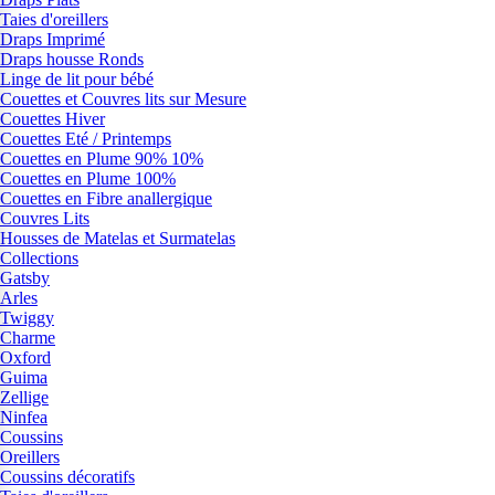
Taies d'oreillers
Draps Imprimé
Draps housse Ronds
Linge de lit pour bébé
Couettes et Couvres lits sur Mesure
Couettes Hiver
Couettes Eté / Printemps
Couettes en Plume 90% 10%
Couettes en Plume 100%
Couettes en Fibre anallergique
Couvres Lits
Housses de Matelas et Surmatelas
Collections
Gatsby
Arles
Twiggy
Charme
Oxford
Guima
Zellige
Ninfea
Coussins
Oreillers
Coussins décoratifs