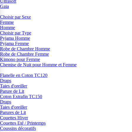
Ultrasoft
Gaia
Choisir par Sexe
Femme
Homme
Choisir par Type
Pyjama Homme
Pyjama Femme
Robe de Chambre Homme
Robe de Chambre Femme
Kimono pour Femme
Chemise de Nuit pour Homme et Femme
Flanelle en Coton TC120
Draps
Taies d'oreiller
Parure de Lit
Coton Extrafin TC150
Draps
Taies d'oreiller
Parures de Lit
Couettes Hiver
Couettes Eté / Printemps
Coussins décoratifs