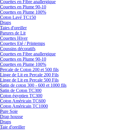
Couettes en Fibre anallergique
Couettes en Plume 90-10
Couettes en Plume 100%
Coton Lavé TC150
Draps
Taies d'oreiller
Parures de Lit
Couettes Hiver
Couettes Eté / Printemps
Coussins décoratifs
Couettes en Fibre anallergique
Couettes en Plume 90-10
Couettes en Plume 100%
Percale de Coton 200 et 500 fils
Linge de Lit en Percale 200 Fils
Linge de Lit en Percale 500 Fils
Satin de coton 300 - 600 et 1000 fils
Satin de Coton TC300
Coton égyptien TC300
Coton Américain TC600
Coton Américain TC1000
Pure Soie
Drap housse
Draps
Taie d'oreiller