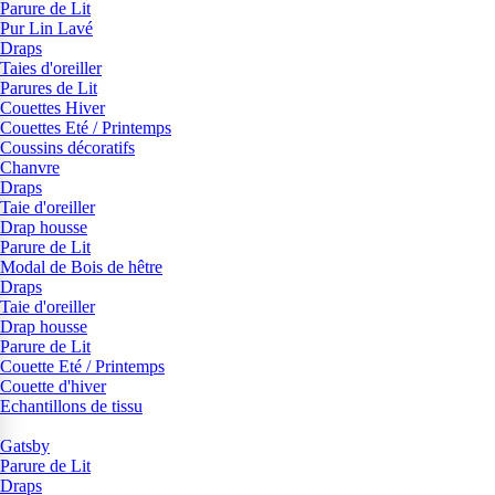
Parure de Lit
Pur Lin Lavé
Draps
Taies d'oreiller
Parures de Lit
Couettes Hiver
Couettes Eté / Printemps
Coussins décoratifs
Chanvre
Draps
Taie d'oreiller
Drap housse
Parure de Lit
Modal de Bois de hêtre
Draps
Taie d'oreiller
Drap housse
Parure de Lit
Couette Eté / Printemps
Couette d'hiver
Echantillons de tissu
Gatsby
Parure de Lit
Draps