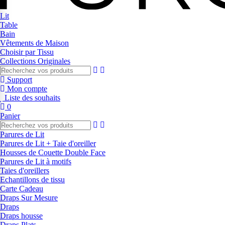
Lit
Table
Bain
Vêtements de Maison
Choisir par Tissu
Collections Originales
Support
Mon compte
Liste des souhaits
0
Panier
Parures de Lit
Parures de Lit + Taie d'oreiller
Housses de Couette Double Face
Parures de Lit à motifs
Taies d'oreillers
Echantillons de tissu
Carte Cadeau
Draps Sur Mesure
Draps
Draps housse
Draps Plats