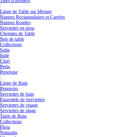
Taies d'oreillers
Linge de Table sur Mesure
Nappes Rectangulaires et Carrées
Nappes Rondes
Serviettes en tissu
Chemins de Table
Sets de table
Collections
Safie
Iside
Clori
Perla
Penelope
Linge de Bain
Peignoirs
Serviettes de bain
Ensemble de Serviettes
Serviettes de visage
Serviettes de plage
Tapis de Bain
Collections
Flora
Naturalis