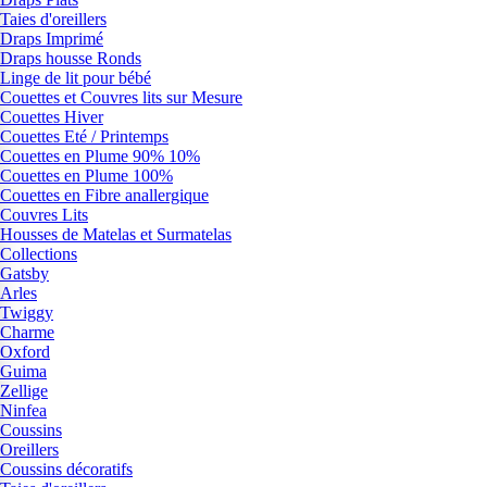
Taies d'oreillers
Draps Imprimé
Draps housse Ronds
Linge de lit pour bébé
Couettes et Couvres lits sur Mesure
Couettes Hiver
Couettes Eté / Printemps
Couettes en Plume 90% 10%
Couettes en Plume 100%
Couettes en Fibre anallergique
Couvres Lits
Housses de Matelas et Surmatelas
Collections
Gatsby
Arles
Twiggy
Charme
Oxford
Guima
Zellige
Ninfea
Coussins
Oreillers
Coussins décoratifs