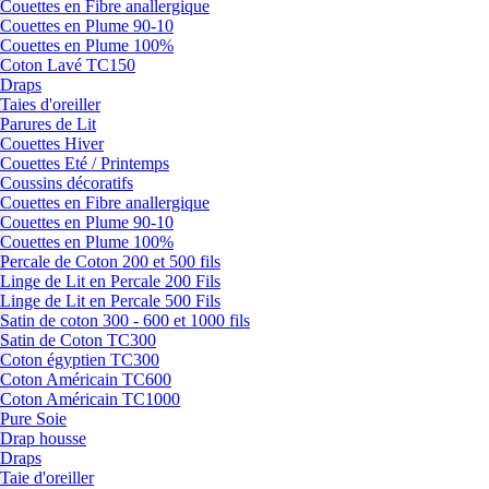
Couettes en Fibre anallergique
Couettes en Plume 90-10
Couettes en Plume 100%
Coton Lavé TC150
Draps
Taies d'oreiller
Parures de Lit
Couettes Hiver
Couettes Eté / Printemps
Coussins décoratifs
Couettes en Fibre anallergique
Couettes en Plume 90-10
Couettes en Plume 100%
Percale de Coton 200 et 500 fils
Linge de Lit en Percale 200 Fils
Linge de Lit en Percale 500 Fils
Satin de coton 300 - 600 et 1000 fils
Satin de Coton TC300
Coton égyptien TC300
Coton Américain TC600
Coton Américain TC1000
Pure Soie
Drap housse
Draps
Taie d'oreiller