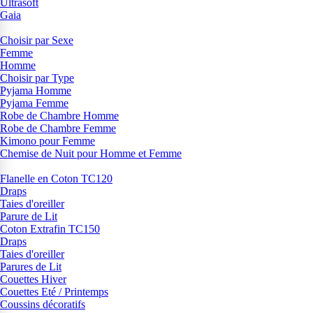
Ultrasoft
Gaia
Choisir par Sexe
Femme
Homme
Choisir par Type
Pyjama Homme
Pyjama Femme
Robe de Chambre Homme
Robe de Chambre Femme
Kimono pour Femme
Chemise de Nuit pour Homme et Femme
Flanelle en Coton TC120
Draps
Taies d'oreiller
Parure de Lit
Coton Extrafin TC150
Draps
Taies d'oreiller
Parures de Lit
Couettes Hiver
Couettes Eté / Printemps
Coussins décoratifs