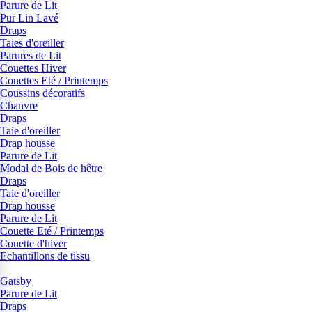
Parure de Lit
Pur Lin Lavé
Draps
Taies d'oreiller
Parures de Lit
Couettes Hiver
Couettes Eté / Printemps
Coussins décoratifs
Chanvre
Draps
Taie d'oreiller
Drap housse
Parure de Lit
Modal de Bois de hêtre
Draps
Taie d'oreiller
Drap housse
Parure de Lit
Couette Eté / Printemps
Couette d'hiver
Echantillons de tissu
Gatsby
Parure de Lit
Draps