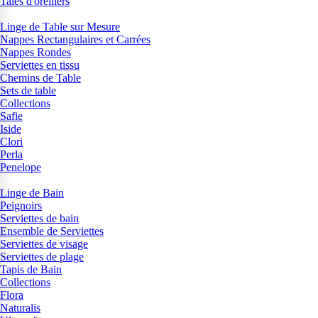
Taies d'oreillers
Linge de Table sur Mesure
Nappes Rectangulaires et Carrées
Nappes Rondes
Serviettes en tissu
Chemins de Table
Sets de table
Collections
Safie
Iside
Clori
Perla
Penelope
Linge de Bain
Peignoirs
Serviettes de bain
Ensemble de Serviettes
Serviettes de visage
Serviettes de plage
Tapis de Bain
Collections
Flora
Naturalis