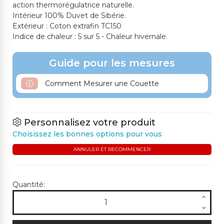
action thermorégulatrice naturelle.
Intérieur 100% Duvet de Sibérie.
Extérieur : Coton extrafin TC150
27SP SARCELLE
18CH VERT CLAIR
Indice de chaleur : 5 sur 5 - Chaleur hivernale.
23RE BLEU AVIO
20ME SUCRE GLACE
412ME VERT D'EAU
Guide pour les mesures
Comment Mesurer une Couette
19ME VERT SAUGE
372SP VERT BOUTEIL
602ME VERT POMME
LE
Personnalisez votre produit
Choisissez les bonnes options pour vous
ANNULER ET RECOMMENCER
Quantité: