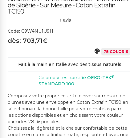
de Sibérie - Sur Mesure - Coton Extrafin
09CH GRIS CLAIR
06CS MARRON
TC150
10SC GRIS MOYEN
11SP GRIS FONCÉ
08M JAUNE OCRE
Code:
C9W4NU1U9H
2763CS ORANGE
404CS ROUILLE
392SP ROUGE
dès: 703,71€
380SP BRUN FONCÉ
78 COLORIS
Fait à la main en Italie
avec des
tissus naturels
13SP BORDEAUX
14CH LILAS
2765CH CYCLAMEN
706CH ROSE CLAIR
®
Ce produit est
certifié OEKO-TEX
STANDARD 100
.
Composez votre propre couette d'hiver sur mesure en
436CH FUCHSIA
17SP PRUNE
21CH CÉLESTE
plumes avec une enveloppe en Coton Extrafin TC150 en
491M PRUNE CLAIR
22ME BLEU POUDRE
sélectionnant la bonne taille pour votre matelas parmi
les options disponibles et en choisissant votre couleur
parmi les 78 disponibles.
Choisissez la légèreté et la chaleur confortable de cette
24CS BLEU COBALT
2013SP BLEU ÉLECTRIQU
25SP BLEU MOYEN
26SP BLEU FONCÉ
E
couette en coton à finition mate, respirante et avec une