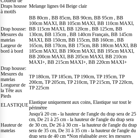
Couleur de
Draps housse
Melange lignes 04 Beige clair
à motifs
BB 80cm , BB 85cm, BB 90cm, BB 95cm , BB
100cm MAXI, BB 105cm MAXI, BB 110cm MAXI,
Drap housse:
BB 115cm MAXI, BB 120cm , BB 125cm, BB
Mesures du
130cm, BB 135cm , BB 140cm Français, BB 145cm
matelas
MAXI, BB 150cm, BB 155cm, BB 160cm , BB
Largeur de
165cm, BB 170cm, BB 175cm, BB 180cm MAXI, BB
bord à bord
185cm MAXI, BB 190cm MAXI, BB 195cm MAXI,
BB 200cm MAXI, BB 205cm MAXI, BB 210cm
MAXI+, BB 215cm MAXI+, BB 220cm MAXI+
Drap housse:
Mesures du
TP 180cm, TP 185cm, TP 190cm, TP 195cm, TP
matelas
200cm, TP 205cm, TP 210cm, TP 215cm, TP 220cm,
Longueur de
TP 225cm
la Tête aux
Pieds
Elastique uniquement aux coins, Elastique sur tout le
ELASTIQUE
périmètre
Jusqu'à 20 cm - la hauteur de l'angle du drap sera de 25
cm, De 21 à 25 cm - la hauteur de l'angle du drap sera
Hauteur de
de 30 cm, De 26 à 30 cm - la hauteur de l'angle du drap
matelas
sera de 35 cm, De 31 à 35 cm - la hauteur de l'angle du
drap sera de 40 cm *Non réalisable avec les mesures