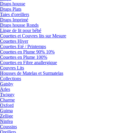
Draps housse
Draps Plats
Taies d'oreillers
Draps Imprimé
Draps housse Ronds
Linge de lit pour bébé
Couettes et Couvres lits sur Mesure
Couettes Hiver
Couettes Eté / Printemps
Couettes en Plume 90% 10%
Couettes en Plume 100%
Couettes en Fibre anallergique
Couvres Lits
Housses de Matelas et Surmatelas
Collections
Gatsby
Arles
Twiggy
Charme
Oxford
Guima
Zellige
Ninfea
Coussins
Oreillers