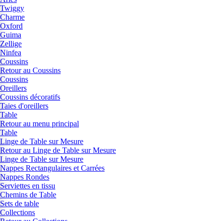
Twiggy
Charme
Oxford
Guima
Zellige
Ninfea
Coussins
Retour au Coussins
Coussins
Oreillers
Coussins décoratifs
Taies d'oreillers
Table
Retour au menu principal
Table
Linge de Table sur Mesure
Retour au Linge de Table sur Mesure
Linge de Table sur Mesure
Nappes Rectangulaires et Carrées
Nappes Rondes
Serviettes en tissu
Chemins de Table
Sets de table
Collections