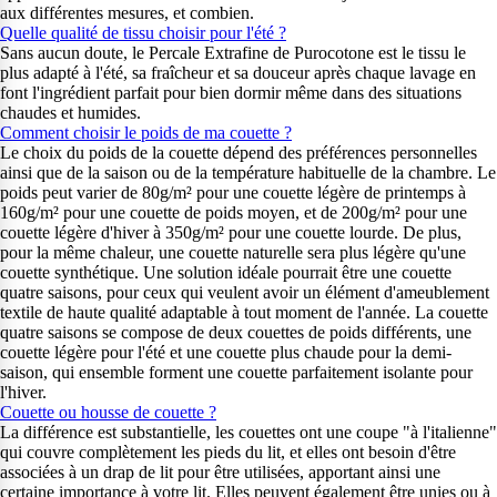
aux différentes mesures, et combien.
Quelle qualité de tissu choisir pour l'été ?
Sans aucun doute, le Percale Extrafine de Purocotone est le tissu le
plus adapté à l'été, sa fraîcheur et sa douceur après chaque lavage en
font l'ingrédient parfait pour bien dormir même dans des situations
chaudes et humides.
Comment choisir le poids de ma couette ?
Le choix du poids de la couette dépend des préférences personnelles
ainsi que de la saison ou de la température habituelle de la chambre. Le
poids peut varier de 80g/m² pour une couette légère de printemps à
160g/m² pour une couette de poids moyen, et de 200g/m² pour une
couette légère d'hiver à 350g/m² pour une couette lourde. De plus,
pour la même chaleur, une couette naturelle sera plus légère qu'une
couette synthétique. Une solution idéale pourrait être une couette
quatre saisons, pour ceux qui veulent avoir un élément d'ameublement
textile de haute qualité adaptable à tout moment de l'année. La couette
quatre saisons se compose de deux couettes de poids différents, une
couette légère pour l'été et une couette plus chaude pour la demi-
saison, qui ensemble forment une couette parfaitement isolante pour
l'hiver.
Couette ou housse de couette ?
La différence est substantielle, les couettes ont une coupe "à l'italienne"
qui couvre complètement les pieds du lit, et elles ont besoin d'être
associées à un drap de lit pour être utilisées, apportant ainsi une
certaine importance à votre lit. Elles peuvent également être unies ou à