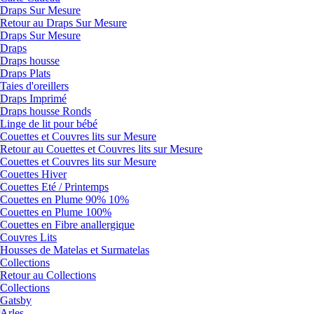
Draps Sur Mesure
Retour au Draps Sur Mesure
Draps Sur Mesure
Draps
Draps housse
Draps Plats
Taies d'oreillers
Draps Imprimé
Draps housse Ronds
Linge de lit pour bébé
Couettes et Couvres lits sur Mesure
Retour au Couettes et Couvres lits sur Mesure
Couettes et Couvres lits sur Mesure
Couettes Hiver
Couettes Eté / Printemps
Couettes en Plume 90% 10%
Couettes en Plume 100%
Couettes en Fibre anallergique
Couvres Lits
Housses de Matelas et Surmatelas
Collections
Retour au Collections
Collections
Gatsby
Arles