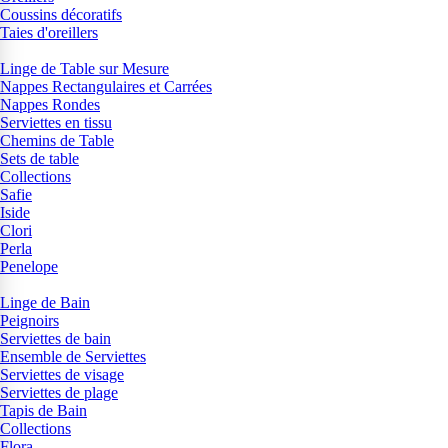
Coussins décoratifs
Taies d'oreillers
Linge de Table sur Mesure
Nappes Rectangulaires et Carrées
Nappes Rondes
Serviettes en tissu
Chemins de Table
Sets de table
Collections
Safie
Iside
Clori
Perla
Penelope
Linge de Bain
Peignoirs
Serviettes de bain
Ensemble de Serviettes
Serviettes de visage
Serviettes de plage
Tapis de Bain
Collections
Flora