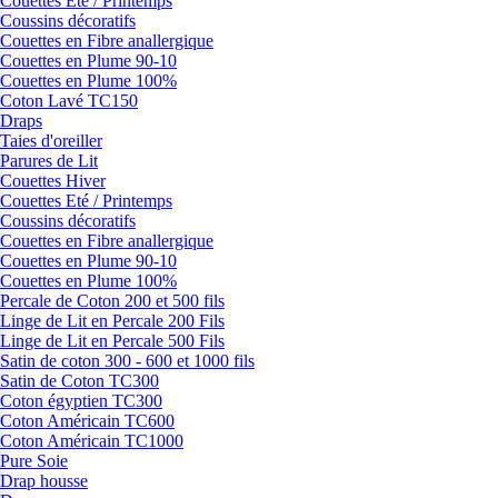
Couettes Eté / Printemps
Coussins décoratifs
Couettes en Fibre anallergique
Couettes en Plume 90-10
Couettes en Plume 100%
Coton Lavé TC150
Draps
Taies d'oreiller
Parures de Lit
Couettes Hiver
Couettes Eté / Printemps
Coussins décoratifs
Couettes en Fibre anallergique
Couettes en Plume 90-10
Couettes en Plume 100%
Percale de Coton 200 et 500 fils
Linge de Lit en Percale 200 Fils
Linge de Lit en Percale 500 Fils
Satin de coton 300 - 600 et 1000 fils
Satin de Coton TC300
Coton égyptien TC300
Coton Américain TC600
Coton Américain TC1000
Pure Soie
Drap housse