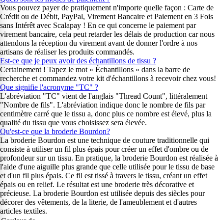
Vous pouvez payer de pratiquement n'importe quelle façon : Carte de
Crédit ou de Débit, PayPal, Virement Bancaire et Paiement en 3 Fois
sans Intérêt avec Scalapay ! En ce qui concerne le paiement par
virement bancaire, cela peut retarder les délais de production car nous
attendons la réception du virement avant de donner l'ordre à nos
artisans de réaliser les produits commandés.
Est-ce que je peux avoir des échantillons de tissu ?
Certainement ! Tapez le mot « Échantillons » dans la barre de
recherche et commandez votre kit d'échantillons à recevoir chez vous!
Que signifie l'acronyme "TC" ?
L'abréviation "TC" vient de l'anglais "Thread Count", littéralement
"Nombre de fils". L'abréviation indique donc le nombre de fils par
centimètre carré que le tissu a, donc plus ce nombre est élevé, plus la
qualité du tissu que vous choisissez sera élevée.
Qu'est-ce que la broderie Bourdon?
La broderie Bourdon est une technique de couture traditionnelle qui
consiste à utiliser un fil plus épais pour créer un effet d'ombre ou de
profondeur sur un tissu. En pratique, la broderie Bourdon est réalisée à
l'aide d'une aiguille plus grande que celle utilisée pour le tissu de base
et d'un fil plus épais. Ce fil est tissé à travers le tissu, créant un effet
épais ou en relief. Le résultat est une broderie très décorative et
précieuse. La broderie Bourdon est utilisée depuis des siècles pour
décorer des vêtements, de la literie, de l'ameublement et d'autres
articles textiles.