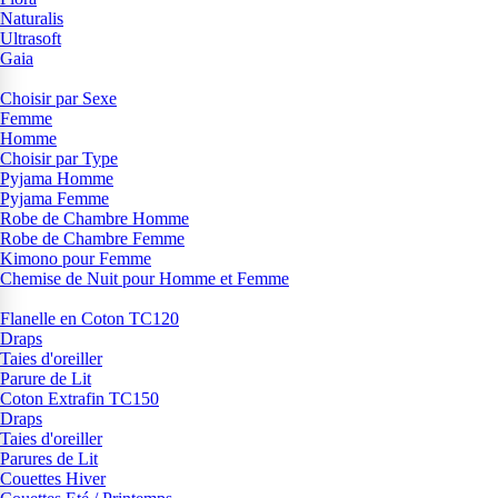
Naturalis
Ultrasoft
Gaia
Choisir par Sexe
Femme
Homme
Choisir par Type
Pyjama Homme
Pyjama Femme
Robe de Chambre Homme
Robe de Chambre Femme
Kimono pour Femme
Chemise de Nuit pour Homme et Femme
Flanelle en Coton TC120
Draps
Taies d'oreiller
Parure de Lit
Coton Extrafin TC150
Draps
Taies d'oreiller
Parures de Lit
Couettes Hiver