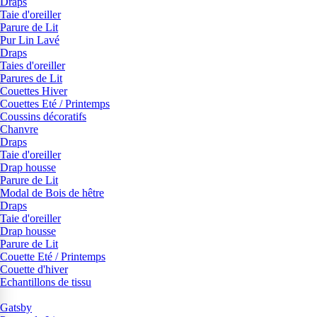
Draps
Taie d'oreiller
Parure de Lit
Pur Lin Lavé
Draps
Taies d'oreiller
Parures de Lit
Couettes Hiver
Couettes Eté / Printemps
Coussins décoratifs
Chanvre
Draps
Taie d'oreiller
Drap housse
Parure de Lit
Modal de Bois de hêtre
Draps
Taie d'oreiller
Drap housse
Parure de Lit
Couette Eté / Printemps
Couette d'hiver
Echantillons de tissu
Gatsby