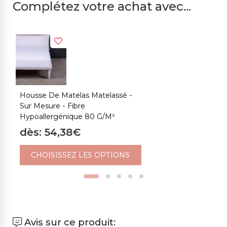
Complétez votre achat avec...
Housse De Matelas Matelassé -
H
Sur Mesure - Fibre
S
Hypoallergénique 80 G/m²
d
dès: 54,38€
CHOISISSEZ LES OPTIONS
Avis sur ce produit: