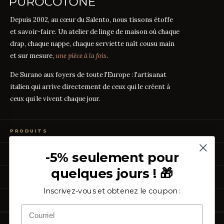
Depuis 2002, au cœur du Salento, nous tissons étoffe
et savoir-faire. Un atelier de linge de maison où chaque
drap, chaque nappe, chaque serviette naît cousu main
et sur mesure,
une pièce à la fois
.
De Surano aux foyers de toute l'Europe : l'artisanat
italien qui arrive directement de ceux qui le créent à
ceux qui le vivent chaque jour.
PRODUITS
Linge de Lit
-5% seulement pour
GUIDES DES TISSUS
Linge de Table
Linge de Bain
quelques jours ! 🎁
Guide des mesures
GUIDE
Vêtements de Maison
À PROPOS
Percale ou Satin ?
GUIDE
Échantillons Gratuits
Que signifie le TC ?
Inscrivez-vous et obtenez le coupon :
GUIDE
Qui sommes-nous
TC300 vs Coton Égyptien
ASSISTANCE
GUIDE
Notre artisanat
Coton vs Synthétique
GUIDE
Certification OEKO-TEX
Contactez-nous
Nos avis
Rétractation simplifiée