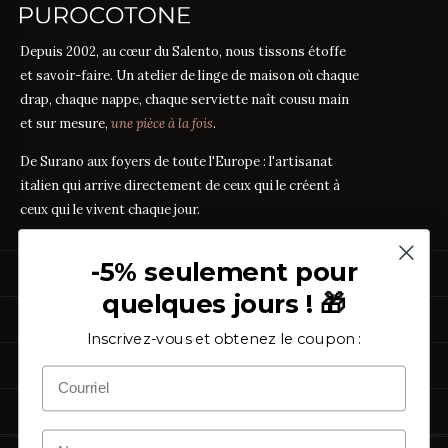
Depuis 2002, au cœur du Salento, nous tissons étoffe
et savoir-faire. Un atelier de linge de maison où chaque
drap, chaque nappe, chaque serviette naît cousu main
et sur mesure,
une pièce à la fois
.
De Surano aux foyers de toute l'Europe : l'artisanat
italien qui arrive directement de ceux qui le créent à
ceux qui le vivent chaque jour.
-5% seulement pour
PRODUITS
quelques jours ! 🎁
Linge de Lit
GUIDES DES TISSUS
Linge de Table
Inscrivez-vous et obtenez le coupon :
Linge de Bain
Guide des mesures
GUIDE
Vêtements de Maison
À PROPOS
Percale ou Satin ?
GUIDE
Échantillons Gratuits
Que signifie le TC ?
GUIDE
Qui sommes-nous
TC300 vs Coton Égyptien
ASSISTANCE
GUIDE
Notre artisanat
Coton vs Synthétique
GUIDE
Certification OEKO-TEX
Contactez-nous