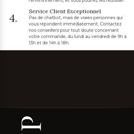
l'environnement, et vous pourrez les réutiliser.
Service Client Exceptionnel
4.
Pas de chatbot, mais de vraies personnes qui
vous répondent immédiatement. Contactez
nos conseillers pour tout doute concernant
votre commande, du lundi au vendredi de 9h à
13h et de 14h à 18h.