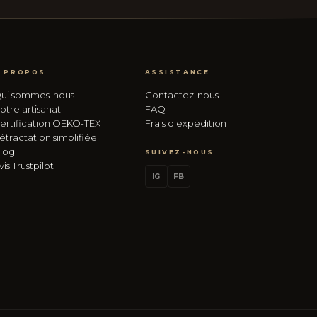
 PROPOS
ASSISTANCE
ui sommes-nous
Contactez-nous
otre artisanat
FAQ
ertification OEKO-TEX
Frais d'expédition
étractation simplifiée
log
SUIVEZ-NOUS
vis Trustpilot
IG
FB