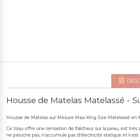
CHOISISSEZ LES OPTIONS
Oreiller En Plume
82,82€
CHOISISSEZ LES OPTIONS
DESC
Oreiller Fill-Ball En Microfibre
Housse de Matelas Matelassé - S
35,66€
Housse de Matelas sur Mesure Maxi King Size Matelassé en M
Ce tissu offre une sensation de fraîcheur sur la peau, est très 
ne peluche pas, n'accumule pas d'électricité statique et il es
CHOISISSEZ LES OPTIONS