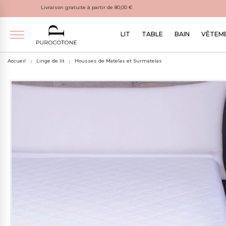
Livraison gratuite à partir de 80,00 €
LIT
TABLE
BAIN
VÊTEME
Accueil
Linge de lit
Housses de Matelas et Surmatelas
Oreiller En Plume
82,82€