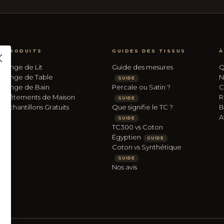
PRODUITS
GUIDES DES TISSUS
À
Linge de Lit
Guide des mesures
Q
Linge de Table
N
GUIDE
Linge de Bain
Percale ou Satin ?
C
Vêtements de Maison
R
GUIDE
Échantillons Gratuits
Que signifie le TC ?
B
A
GUIDE
TC300 vs Coton
Égyptien
GUIDE
Coton vs Synthétique
GUIDE
Nos avis