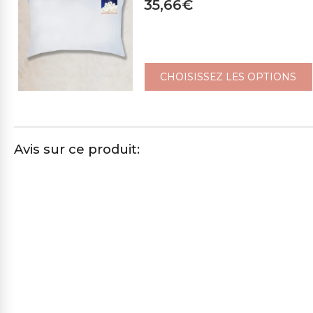
35,66€
CHOISISSEZ LES OPTIONS
ICE La Housse De Matelas Fraîche
dès: 97,97€
Avis sur ce produit:
CHOISISSEZ LES OPTIONS
Housse De Matelas Avec Angles -
Panama
dès: 44,42€