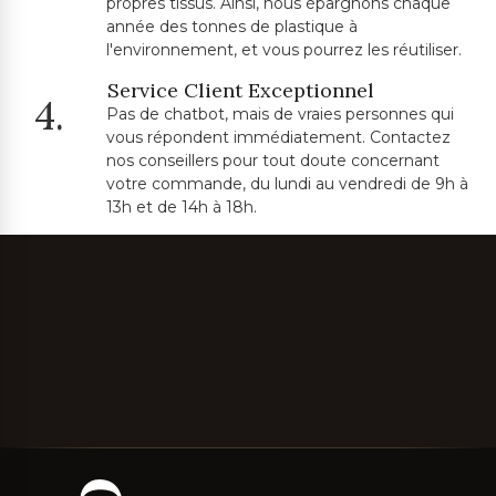
propres tissus. Ainsi, nous épargnons chaque
année des tonnes de plastique à
l'environnement, et vous pourrez les réutiliser.
Service Client Exceptionnel
4.
Pas de chatbot, mais de vraies personnes qui
vous répondent immédiatement. Contactez
nos conseillers pour tout doute concernant
votre commande, du lundi au vendredi de 9h à
13h et de 14h à 18h.