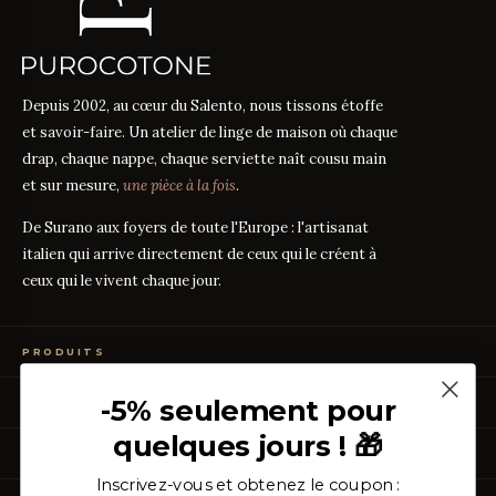
Depuis 2002, au cœur du Salento, nous tissons étoffe
et savoir-faire. Un atelier de linge de maison où chaque
drap, chaque nappe, chaque serviette naît cousu main
et sur mesure,
une pièce à la fois
.
De Surano aux foyers de toute l'Europe : l'artisanat
italien qui arrive directement de ceux qui le créent à
ceux qui le vivent chaque jour.
PRODUITS
Linge de Lit
-5% seulement pour
GUIDES DES TISSUS
Linge de Table
Linge de Bain
quelques jours ! 🎁
Guide des mesures
GUIDE
Vêtements de Maison
À PROPOS
Percale ou Satin ?
GUIDE
Échantillons Gratuits
Que signifie le TC ?
Inscrivez-vous et obtenez le coupon :
GUIDE
Qui sommes-nous