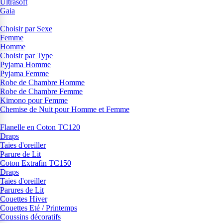
Ultrasoft
Gaia
Choisir par Sexe
Femme
Homme
Choisir par Type
Pyjama Homme
Pyjama Femme
Robe de Chambre Homme
Robe de Chambre Femme
Kimono pour Femme
Chemise de Nuit pour Homme et Femme
Flanelle en Coton TC120
Draps
Taies d'oreiller
Parure de Lit
Coton Extrafin TC150
Draps
Taies d'oreiller
Parures de Lit
Couettes Hiver
Couettes Eté / Printemps
Coussins décoratifs