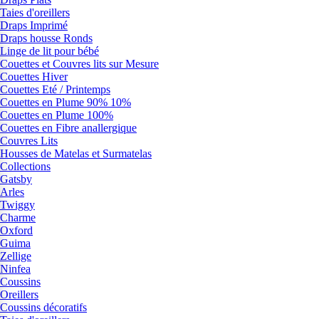
Taies d'oreillers
Draps Imprimé
Draps housse Ronds
Linge de lit pour bébé
Couettes et Couvres lits sur Mesure
Couettes Hiver
Couettes Eté / Printemps
Couettes en Plume 90% 10%
Couettes en Plume 100%
Couettes en Fibre anallergique
Couvres Lits
Housses de Matelas et Surmatelas
Collections
Gatsby
Arles
Twiggy
Charme
Oxford
Guima
Zellige
Ninfea
Coussins
Oreillers
Coussins décoratifs