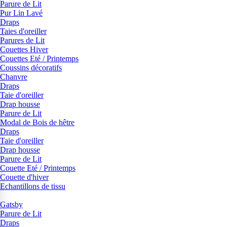
Parure de Lit
Pur Lin Lavé
Draps
Taies d'oreiller
Parures de Lit
Couettes Hiver
Couettes Eté / Printemps
Coussins décoratifs
Chanvre
Draps
Taie d'oreiller
Drap housse
Parure de Lit
Modal de Bois de hêtre
Draps
Taie d'oreiller
Drap housse
Parure de Lit
Couette Eté / Printemps
Couette d'hiver
Echantillons de tissu
Gatsby
Parure de Lit
Draps