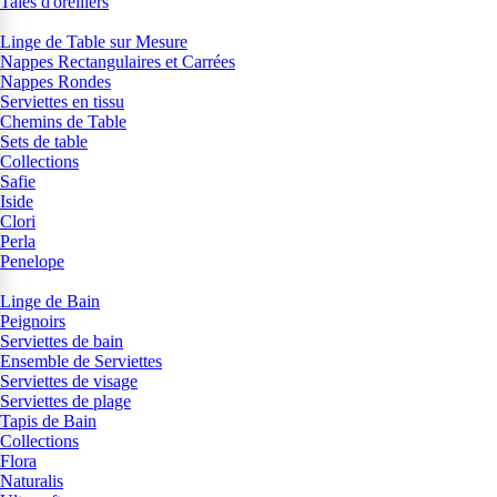
Taies d'oreillers
Linge de Table sur Mesure
Nappes Rectangulaires et Carrées
Nappes Rondes
Serviettes en tissu
Chemins de Table
Sets de table
Collections
Safie
Iside
Clori
Perla
Penelope
Linge de Bain
Peignoirs
Serviettes de bain
Ensemble de Serviettes
Serviettes de visage
Serviettes de plage
Tapis de Bain
Collections
Flora
Naturalis