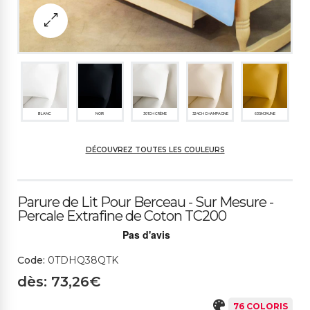
BLANC
NOIR
301CH CRÈME
324CH CHAMPAGNE
635M JAUNE
DÉCOUVREZ TOUTES LES COULEURS
2010CH PAILLE
638M JAUNE CLAIR
322M JAUNE OCRE
396CH GRIS TAUPE C
2154M GRIS TOURTER
LAIR
ELLE M
Parure de Lit Pour Berceau - Sur Mesure -
Percale Extrafine de Coton TC200
479SP MARRON
380SP BRUN FONCÉ
445CH GREIGE CLAIR
499CH GRIS CLAIR
347SC GRIS MOYEN
Code:
0TDHQ38QTK
dès: 73,26€
76 COLORIS