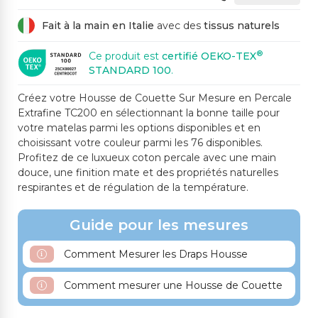
481M GRIS FONCÉ
444CS ORANGE
643SP ORANGE MOY
392SP ROUGE
438SP ROUILLE
EN
Fait à la main en Italie
avec des
tissus naturels
®
Ce produit est
certifié OEKO-TEX
STANDARD 100
.
371SP BORDEAUX
612CH ROSE CLAIR
489CH ROSE POUDRÉ
466CH LILAS
640SP FUCHSIA
Créez votre Housse de Couette Sur Mesure en Percale
Extrafine TC200 en sélectionnant la bonne taille pour
votre matelas parmi les options disponibles et en
choisissant votre couleur parmi les 76 disponibles.
447SP PRUNE
442CH CÉLESTE
425CS BLEU COBAL
606SP BLEU MOYEN
325SP BLEU FONCÉ
Profitez de ce luxueux coton percale avec une main
T
douce, une finition mate et des propriétés naturelles
respirantes et de régulation de la température.
Guide pour les mesures
27SP SARCELLE
501ME VERT SAUGE
2011CH VERT CLAIR
524CH VERT PÂLE
261ME SUCRE GLACE
Comment Mesurer les Draps Housse
Comment mesurer une Housse de Couette
482CH VERT OLIVE M
453M VERT MOYEN
513M VIOLET MOYEN
OYEN