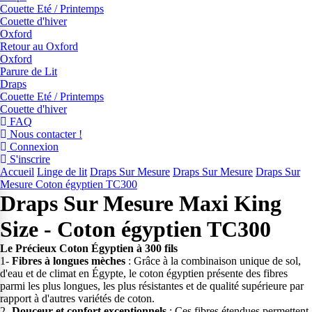
Couette Eté / Printemps
Couette d'hiver
Oxford
Retour au Oxford
Oxford
Parure de Lit
Draps
Couette Eté / Printemps
Couette d'hiver
FAQ
Nous contacter !
Connexion
S'inscrire
Accueil
Linge de lit
Draps Sur Mesure
Draps Sur Mesure
Draps Sur
Mesure Coton égyptien TC300
Draps Sur Mesure Maxi King
Size - Coton égyptien TC300
Le Précieux Coton Égyptien à 300 fils
1-
Fibres à longues mèches
: Grâce à la combinaison unique de sol,
d'eau et de climat en Égypte, le coton égyptien présente des fibres
parmi les plus longues, les plus résistantes et de qualité supérieure par
rapport à d'autres variétés de coton.
2-
Douceur et confort exceptionnels
: Ces fibres étendues permettent