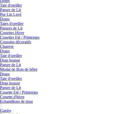
Draps
Taie d'oreiller
Parure de Lit
Pur Lin Lavé
Draps
Taies d'oreiller
Parures de Lit
Couettes Hiver
Couettes Eté / Printemps
Coussins décoratifs
Chanvre
Draps
Taie d'oreiller
Drap housse
Parure de Lit
Modal de Bois de hêtre
Draps
Taie d'oreiller
Drap housse
Parure de Lit
Couette Eté / Printemps
Couette d'hiver
Echantillons de tissu
Gatsby