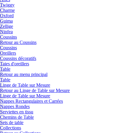
Twiggy
Charme
Oxford
Guima
Zellige
Ninfea
Coussins
Retour au Coussins
Coussins
Oreillers
Coussins décoratifs
Taies d'oreillers
Table
Retour au menu principal
Table
Linge de Table sur Mesure
Retour au Linge de Table sur Mesure
Linge de Table sur Mesure
Nappes Rectangulaires et Carrées
Nappes Rondes
Serviettes en tissu
Chemins de Table
Sets de table
Collections