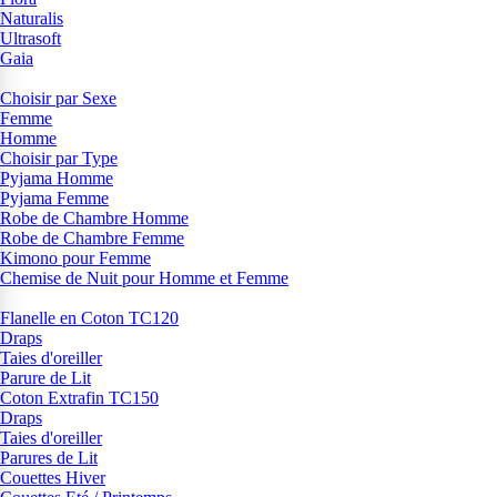
Naturalis
Ultrasoft
Gaia
Choisir par Sexe
Femme
Homme
Choisir par Type
Pyjama Homme
Pyjama Femme
Robe de Chambre Homme
Robe de Chambre Femme
Kimono pour Femme
Chemise de Nuit pour Homme et Femme
Flanelle en Coton TC120
Draps
Taies d'oreiller
Parure de Lit
Coton Extrafin TC150
Draps
Taies d'oreiller
Parures de Lit
Couettes Hiver