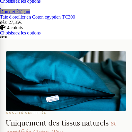
Choisissez les options
Doux et Élégant
Taie d'oreiller en Coton égyptien TC300
dès: 27,35€
14 coloris
Choisissez les options
#5392
QUALITÉ CERTIFIÉE
Uniquement des tissus naturels
et