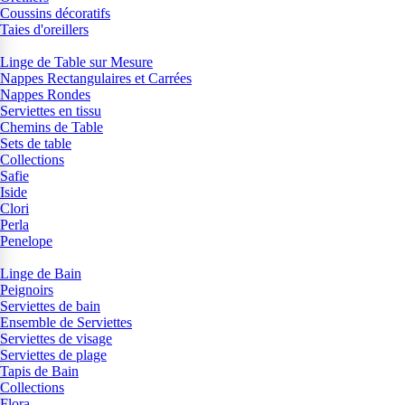
Coussins décoratifs
Taies d'oreillers
Linge de Table sur Mesure
Nappes Rectangulaires et Carrées
Nappes Rondes
Serviettes en tissu
Chemins de Table
Sets de table
Collections
Safie
Iside
Clori
Perla
Penelope
Linge de Bain
Peignoirs
Serviettes de bain
Ensemble de Serviettes
Serviettes de visage
Serviettes de plage
Tapis de Bain
Collections
Flora