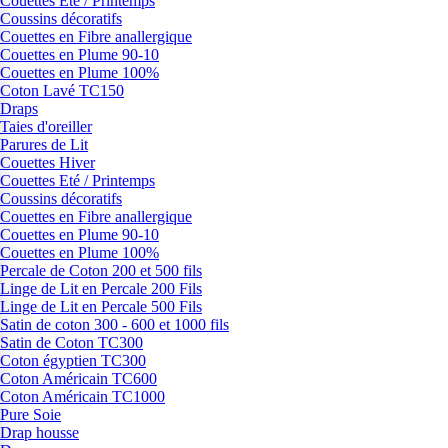
Couettes Eté / Printemps
Coussins décoratifs
Couettes en Fibre anallergique
Couettes en Plume 90-10
Couettes en Plume 100%
Coton Lavé TC150
Draps
Taies d'oreiller
Parures de Lit
Couettes Hiver
Couettes Eté / Printemps
Coussins décoratifs
Couettes en Fibre anallergique
Couettes en Plume 90-10
Couettes en Plume 100%
Percale de Coton 200 et 500 fils
Linge de Lit en Percale 200 Fils
Linge de Lit en Percale 500 Fils
Satin de coton 300 - 600 et 1000 fils
Satin de Coton TC300
Coton égyptien TC300
Coton Américain TC600
Coton Américain TC1000
Pure Soie
Drap housse