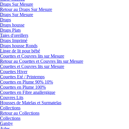
Draps Sur Mesure
Retour au Draps Sur Mesure
Draps Sur Mesure
Draps
Draps housse
Draps Plats
Taies d'oreillers
Draps Imprimé
Draps housse Ronds
Linge de lit pour bébé
Couettes et Couvres lits sur Mesure
Retour au Couettes et Couvres lits sur Mesure
Couettes et Couvres lits sur Mesure
Couettes Hiver
Couettes Eté / Printemps
Couettes en Plume 90% 10%
Couettes en Plume 100%
Couettes en Fibre anallergique
Couvres Lits
Housses de Matelas et Surmatelas
Collections
Retour au Collections
Collections
Gatsby
Arles