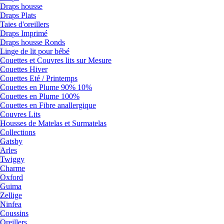
Draps housse
Draps Plats
Taies d'oreillers
Draps Imprimé
Draps housse Ronds
Linge de lit pour bébé
Couettes et Couvres lits sur Mesure
Couettes Hiver
Couettes Eté / Printemps
Couettes en Plume 90% 10%
Couettes en Plume 100%
Couettes en Fibre anallergique
Couvres Lits
Housses de Matelas et Surmatelas
Collections
Gatsby
Arles
Twiggy
Charme
Oxford
Guima
Zellige
Ninfea
Coussins
Oreillers