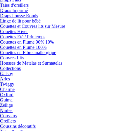
Taies d'oreillers
Draps Imprimé
Draps housse Ronds
Linge de lit pour bébé
Couettes et Couvres lits sur Mesure
Couettes Hiver
Couettes Eté / Printemps
Couettes en Plume 90% 10%
Couettes en Plume 100%
Couettes en Fibre anallergique
Couvres Lits
Housses de Matelas et Surmatelas
Collections
Gatsby
Arles
Twiggy
Charme
Oxford
Guima
Zellige
Ninfea
Coussins
Oreillers
Coussins décoratifs