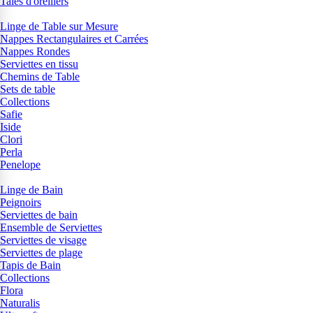
Taies d'oreillers
Linge de Table sur Mesure
Nappes Rectangulaires et Carrées
Nappes Rondes
Serviettes en tissu
Chemins de Table
Sets de table
Collections
Safie
Iside
Clori
Perla
Penelope
Linge de Bain
Peignoirs
Serviettes de bain
Ensemble de Serviettes
Serviettes de visage
Serviettes de plage
Tapis de Bain
Collections
Flora
Naturalis