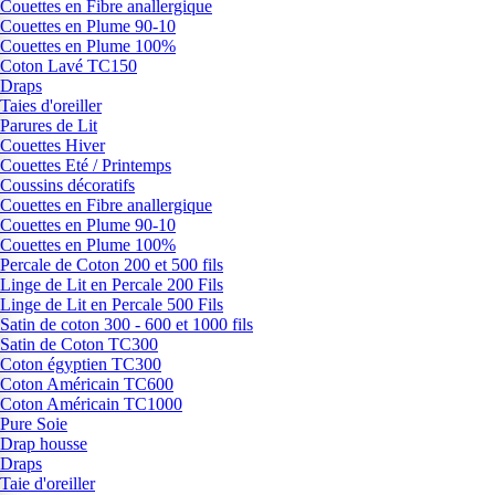
Couettes en Fibre anallergique
Couettes en Plume 90-10
Couettes en Plume 100%
Coton Lavé TC150
Draps
Taies d'oreiller
Parures de Lit
Couettes Hiver
Couettes Eté / Printemps
Coussins décoratifs
Couettes en Fibre anallergique
Couettes en Plume 90-10
Couettes en Plume 100%
Percale de Coton 200 et 500 fils
Linge de Lit en Percale 200 Fils
Linge de Lit en Percale 500 Fils
Satin de coton 300 - 600 et 1000 fils
Satin de Coton TC300
Coton égyptien TC300
Coton Américain TC600
Coton Américain TC1000
Pure Soie
Drap housse
Draps
Taie d'oreiller