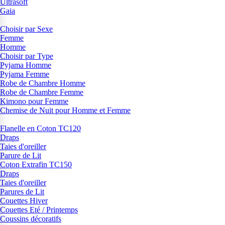
Ultrasoft
Gaia
Choisir par Sexe
Femme
Homme
Choisir par Type
Pyjama Homme
Pyjama Femme
Robe de Chambre Homme
Robe de Chambre Femme
Kimono pour Femme
Chemise de Nuit pour Homme et Femme
Flanelle en Coton TC120
Draps
Taies d'oreiller
Parure de Lit
Coton Extrafin TC150
Draps
Taies d'oreiller
Parures de Lit
Couettes Hiver
Couettes Eté / Printemps
Coussins décoratifs