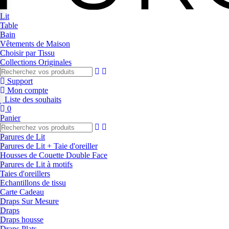
Lit
Table
Bain
Vêtements de Maison
Choisir par Tissu
Collections Originales
Support
Mon compte
Liste des souhaits
0
Panier
Parures de Lit
Parures de Lit + Taie d'oreiller
Housses de Couette Double Face
Parures de Lit à motifs
Taies d'oreillers
Echantillons de tissu
Carte Cadeau
Draps Sur Mesure
Draps
Draps housse
Draps Plats