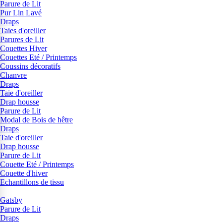
Parure de Lit
Pur Lin Lavé
Draps
Taies d'oreiller
Parures de Lit
Couettes Hiver
Couettes Eté / Printemps
Coussins décoratifs
Chanvre
Draps
Taie d'oreiller
Drap housse
Parure de Lit
Modal de Bois de hêtre
Draps
Taie d'oreiller
Drap housse
Parure de Lit
Couette Eté / Printemps
Couette d'hiver
Echantillons de tissu
Gatsby
Parure de Lit
Draps