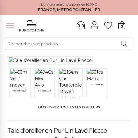
Livraison gratuite à partir de 80,00 €
FRANCE, METROPOLITAN | FR
0
531CS MARRON
453M VERT MOYEN
494CS BLEU AVIO
2154M GRIS TOURTERELLE
M
DÉCOUVREZ TOUTES LES COULEURS
Taie d'oreiller en Pur Lin Lavé Fiocco
481M GRIS FONCÉ
490M ROSE POUDRÉ F
ONCÉ