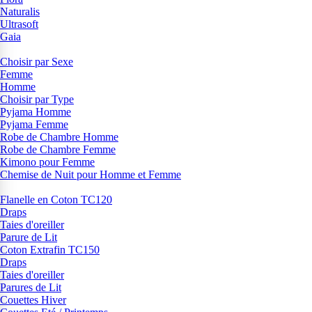
Naturalis
Ultrasoft
Gaia
Choisir par Sexe
Femme
Homme
Choisir par Type
Pyjama Homme
Pyjama Femme
Robe de Chambre Homme
Robe de Chambre Femme
Kimono pour Femme
Chemise de Nuit pour Homme et Femme
Flanelle en Coton TC120
Draps
Taies d'oreiller
Parure de Lit
Coton Extrafin TC150
Draps
Taies d'oreiller
Parures de Lit
Couettes Hiver