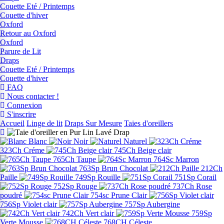
Couette Eté / Printemps
Couette d'hiver
Oxford
Retour au Oxford
Oxford
Parure de Lit
Draps
Couette Eté / Printemps
Couette d'hiver
FAQ
Nous contacter !
Connexion
S'inscrire
Accueil
Linge de lit
Draps Sur Mesure
Taies d'oreillers
Blanc
Noir
Naturel
323Ch Créme
745Ch Beige clair
765Ch Taupe
764Sc Marron
763Sp Brun Chocolat
212Ch
Paille
749Sp Rouille
751Sp Corail
752Sp Rouge
737Ch Rose
poudré
754sc Prune Clair
756Sp Violet clair
757Sp Aubergine
742Ch Vert clair
759Sp
Verte Mousse
768CH Céleste