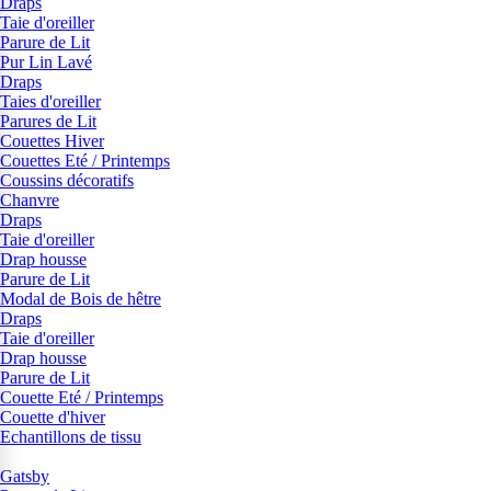
Draps
Taie d'oreiller
Parure de Lit
Pur Lin Lavé
Draps
Taies d'oreiller
Parures de Lit
Couettes Hiver
Couettes Eté / Printemps
Coussins décoratifs
Chanvre
Draps
Taie d'oreiller
Drap housse
Parure de Lit
Modal de Bois de hêtre
Draps
Taie d'oreiller
Drap housse
Parure de Lit
Couette Eté / Printemps
Couette d'hiver
Echantillons de tissu
Gatsby