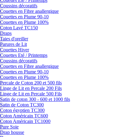
Couettes Eté / Printemps
Coussins décoratifs
Couettes en Fibre anallergique
Couettes en Plume 90-10
Couettes en Plume 100%
Coton Lavé TC150
Draps
Taies d'oreiller
Parures de Lit
Couettes Hiver
Couettes Eté / Printemps
Coussins décoratifs
Couettes en Fibre anallergique
Couettes en Plume 90-10
Couettes en Plume 100%
Percale de Coton 200 et 500 fils
Linge de Lit en Percale 200 Fils
Linge de Lit en Percale 500 Fils
Satin de coton 300 - 600 et 1000 fils
Satin de Coton TC300
Coton égyptien TC300
Coton Américain TC600
Coton Américain TC1000
Pure Soie
Drap housse