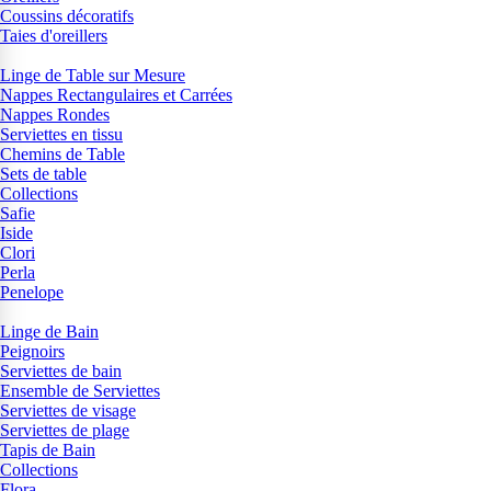
Coussins décoratifs
Taies d'oreillers
Linge de Table sur Mesure
Nappes Rectangulaires et Carrées
Nappes Rondes
Serviettes en tissu
Chemins de Table
Sets de table
Collections
Safie
Iside
Clori
Perla
Penelope
Linge de Bain
Peignoirs
Serviettes de bain
Ensemble de Serviettes
Serviettes de visage
Serviettes de plage
Tapis de Bain
Collections
Flora