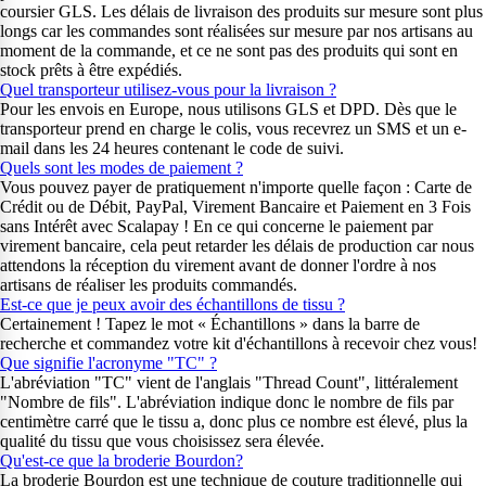
coursier GLS. Les délais de livraison des produits sur mesure sont plus
longs car les commandes sont réalisées sur mesure par nos artisans au
moment de la commande, et ce ne sont pas des produits qui sont en
stock prêts à être expédiés.
Quel transporteur utilisez-vous pour la livraison ?
Pour les envois en Europe, nous utilisons GLS et DPD. Dès que le
transporteur prend en charge le colis, vous recevrez un SMS et un e-
mail dans les 24 heures contenant le code de suivi.
Quels sont les modes de paiement ?
Vous pouvez payer de pratiquement n'importe quelle façon : Carte de
Crédit ou de Débit, PayPal, Virement Bancaire et Paiement en 3 Fois
sans Intérêt avec Scalapay ! En ce qui concerne le paiement par
virement bancaire, cela peut retarder les délais de production car nous
attendons la réception du virement avant de donner l'ordre à nos
artisans de réaliser les produits commandés.
Est-ce que je peux avoir des échantillons de tissu ?
Certainement ! Tapez le mot « Échantillons » dans la barre de
recherche et commandez votre kit d'échantillons à recevoir chez vous!
Que signifie l'acronyme "TC" ?
L'abréviation "TC" vient de l'anglais "Thread Count", littéralement
"Nombre de fils". L'abréviation indique donc le nombre de fils par
centimètre carré que le tissu a, donc plus ce nombre est élevé, plus la
qualité du tissu que vous choisissez sera élevée.
Qu'est-ce que la broderie Bourdon?
La broderie Bourdon est une technique de couture traditionnelle qui