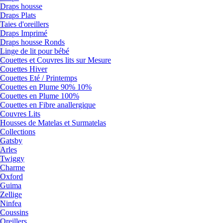
Draps housse
Draps Plats
Taies d'oreillers
Draps Imprimé
Draps housse Ronds
Linge de lit pour bébé
Couettes et Couvres lits sur Mesure
Couettes Hiver
Couettes Eté / Printemps
Couettes en Plume 90% 10%
Couettes en Plume 100%
Couettes en Fibre anallergique
Couvres Lits
Housses de Matelas et Surmatelas
Collections
Gatsby
Arles
Twiggy
Charme
Oxford
Guima
Zellige
Ninfea
Coussins
Oreillers