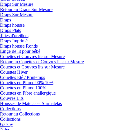
Draps Sur Mesure
Retour au Draps Sur Mesure
Draps Sur Mesure
Draps
Draps housse
Draps Plats
Taies d'oreillers
Draps Imprimé
Draps housse Ronds
Linge de lit pour bébé
Couettes et Couvres lits sur Mesure
Retour au Couettes et Couvres lits sur Mesure
Couettes et Couvres lits sur Mesure
Couettes Hiver
Couettes Eté / Printemps
Couettes en Plume 90% 10%
Couettes en Plume 100%
Couettes en Fibre anallergique
Couvres Lits
Housses de Matelas et Surmatelas
Collections
Retour au Collections
Collections
Gatsby
Arles