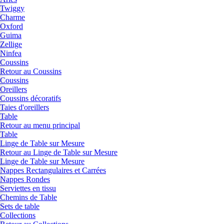
Twiggy
Charme
Oxford
Guima
Zellige
Ninfea
Coussins
Retour au Coussins
Coussins
Oreillers
Coussins décoratifs
Taies d'oreillers
Table
Retour au menu principal
Table
Linge de Table sur Mesure
Retour au Linge de Table sur Mesure
Linge de Table sur Mesure
Nappes Rectangulaires et Carrées
Nappes Rondes
Serviettes en tissu
Chemins de Table
Sets de table
Collections