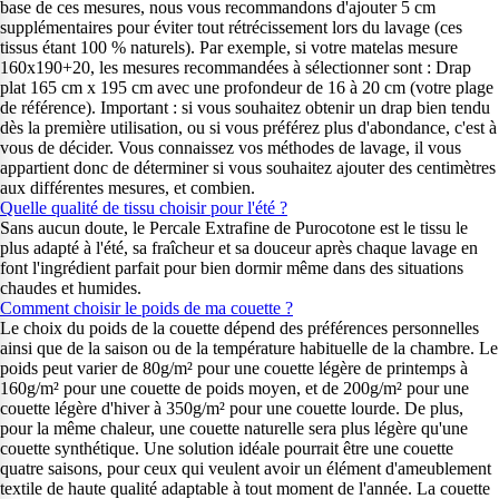
base de ces mesures, nous vous recommandons d'ajouter 5 cm
supplémentaires pour éviter tout rétrécissement lors du lavage (ces
tissus étant 100 % naturels). Par exemple, si votre matelas mesure
160x190+20, les mesures recommandées à sélectionner sont : Drap
plat 165 cm x 195 cm avec une profondeur de 16 à 20 cm (votre plage
de référence). Important : si vous souhaitez obtenir un drap bien tendu
dès la première utilisation, ou si vous préférez plus d'abondance, c'est à
vous de décider. Vous connaissez vos méthodes de lavage, il vous
appartient donc de déterminer si vous souhaitez ajouter des centimètres
aux différentes mesures, et combien.
Quelle qualité de tissu choisir pour l'été ?
Sans aucun doute, le Percale Extrafine de Purocotone est le tissu le
plus adapté à l'été, sa fraîcheur et sa douceur après chaque lavage en
font l'ingrédient parfait pour bien dormir même dans des situations
chaudes et humides.
Comment choisir le poids de ma couette ?
Le choix du poids de la couette dépend des préférences personnelles
ainsi que de la saison ou de la température habituelle de la chambre. Le
poids peut varier de 80g/m² pour une couette légère de printemps à
160g/m² pour une couette de poids moyen, et de 200g/m² pour une
couette légère d'hiver à 350g/m² pour une couette lourde. De plus,
pour la même chaleur, une couette naturelle sera plus légère qu'une
couette synthétique. Une solution idéale pourrait être une couette
quatre saisons, pour ceux qui veulent avoir un élément d'ameublement
textile de haute qualité adaptable à tout moment de l'année. La couette