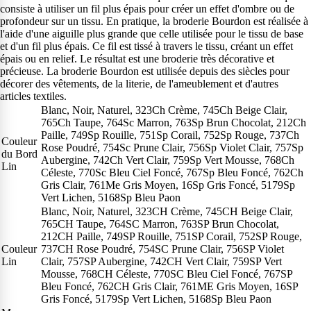
consiste à utiliser un fil plus épais pour créer un effet d'ombre ou de
profondeur sur un tissu. En pratique, la broderie Bourdon est réalisée à
l'aide d'une aiguille plus grande que celle utilisée pour le tissu de base
et d'un fil plus épais. Ce fil est tissé à travers le tissu, créant un effet
épais ou en relief. Le résultat est une broderie très décorative et
précieuse. La broderie Bourdon est utilisée depuis des siècles pour
décorer des vêtements, de la literie, de l'ameublement et d'autres
articles textiles.
Blanc, Noir, Naturel, 323Ch Crème, 745Ch Beige Clair,
765Ch Taupe, 764Sc Marron, 763Sp Brun Chocolat, 212Ch
Paille, 749Sp Rouille, 751Sp Corail, 752Sp Rouge, 737Ch
Couleur
Rose Poudré, 754Sc Prune Clair, 756Sp Violet Clair, 757Sp
du Bord
Aubergine, 742Ch Vert Clair, 759Sp Vert Mousse, 768Ch
Lin
Céleste, 770Sc Bleu Ciel Foncé, 767Sp Bleu Foncé, 762Ch
Gris Clair, 761Me Gris Moyen, 16Sp Gris Foncé, 5179Sp
Vert Lichen, 5168Sp Bleu Paon
Blanc, Noir, Naturel, 323CH Crème, 745CH Beige Clair,
765CH Taupe, 764SC Marron, 763SP Brun Chocolat,
212CH Paille, 749SP Rouille, 751SP Corail, 752SP Rouge,
Couleur
737CH Rose Poudré, 754SC Prune Clair, 756SP Violet
Lin
Clair, 757SP Aubergine, 742CH Vert Clair, 759SP Vert
Mousse, 768CH Céleste, 770SC Bleu Ciel Foncé, 767SP
Bleu Foncé, 762CH Gris Clair, 761ME Gris Moyen, 16SP
Gris Foncé, 5179Sp Vert Lichen, 5168Sp Bleu Paon