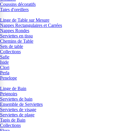
Coussins décoratifs
Taies d'oreillers
Linge de Table sur Mesure
Nappes Rectangulaires et Carrées
Nappes Rondes
Serviettes en tissu
Chemins de Table
Sets de table
Collections
Safie
Iside
Clori
Perla
Penelope
Linge de Bain
Peignoirs
Serviettes de bain
Ensemble de Serviettes
Serviettes de visage
Serviettes de plage
Tapis de Bain
Collections
Flora