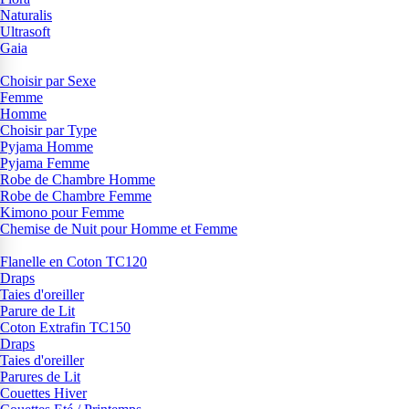
Naturalis
Ultrasoft
Gaia
Choisir par Sexe
Femme
Homme
Choisir par Type
Pyjama Homme
Pyjama Femme
Robe de Chambre Homme
Robe de Chambre Femme
Kimono pour Femme
Chemise de Nuit pour Homme et Femme
Flanelle en Coton TC120
Draps
Taies d'oreiller
Parure de Lit
Coton Extrafin TC150
Draps
Taies d'oreiller
Parures de Lit
Couettes Hiver