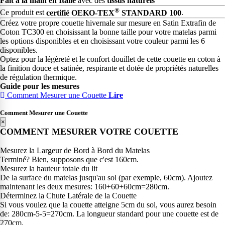
Fait à la main en Italie
avec des
tissus naturels
®
Ce produit est
certifié OEKO-TEX
STANDARD 100
.
Créez votre propre couette hivernale sur mesure en Satin Extrafin de
Coton TC300 en choisissant la bonne taille pour votre matelas parmi
les options disponibles et en choisissant votre couleur parmi les 6
disponibles.
Optez pour la légèreté et le confort douillet de cette couette en coton à
la finition douce et satinée, respirante et dotée de propriétés naturelles
de régulation thermique.
Guide pour les mesures
Comment Mesurer une Couette
Lire
Comment Mesurer une Couette
×
COMMENT MESURER VOTRE COUETTE
Mesurez la Largeur de Bord à Bord du Matelas
Terminé? Bien, supposons que c'est 160cm.
Mesurez la hauteur totale du lit
De la surface du matelas jusqu'au sol (par exemple, 60cm). Ajoutez
maintenant les deux mesures: 160+60+60cm=280cm.
Déterminez la Chute Latérale de la Couette
Si vous voulez que la couette atteigne 5cm du sol, vous aurez besoin
de: 280cm-5-5=270cm. La longueur standard pour une couette est de
270cm.