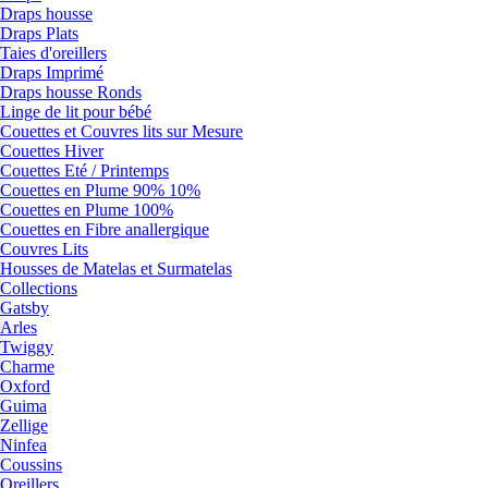
Draps housse
Draps Plats
Taies d'oreillers
Draps Imprimé
Draps housse Ronds
Linge de lit pour bébé
Couettes et Couvres lits sur Mesure
Couettes Hiver
Couettes Eté / Printemps
Couettes en Plume 90% 10%
Couettes en Plume 100%
Couettes en Fibre anallergique
Couvres Lits
Housses de Matelas et Surmatelas
Collections
Gatsby
Arles
Twiggy
Charme
Oxford
Guima
Zellige
Ninfea
Coussins
Oreillers