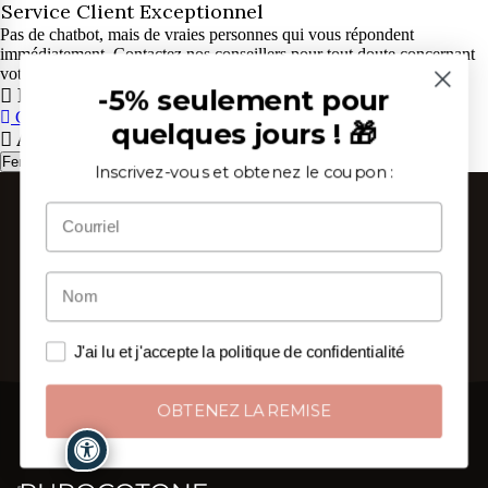
Service Client Exceptionnel
Pas de chatbot, mais de vraies personnes qui vous répondent
immédiatement. Contactez nos conseillers pour tout doute concernant
votre commande, du lundi au vendredi de 9h à 13h et de 14h à 18h.
Panier
-5% seulement pour
CONTINUER
ALLER AU PANIER
quelques jours ! 🎁
Attention
Fermer
Inscrivez-vous et obtenez le coupon :
J'ai lu et j'accepte la politique de confidentialité
OBTENEZ LA REMISE