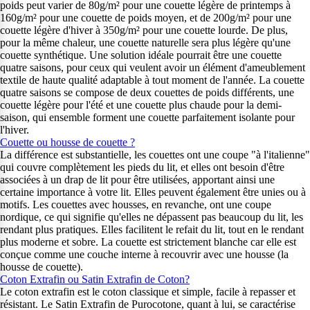
poids peut varier de 80g/m² pour une couette légère de printemps à
160g/m² pour une couette de poids moyen, et de 200g/m² pour une
couette légère d'hiver à 350g/m² pour une couette lourde. De plus,
pour la même chaleur, une couette naturelle sera plus légère qu'une
couette synthétique. Une solution idéale pourrait être une couette
quatre saisons, pour ceux qui veulent avoir un élément d'ameublement
textile de haute qualité adaptable à tout moment de l'année. La couette
quatre saisons se compose de deux couettes de poids différents, une
couette légère pour l'été et une couette plus chaude pour la demi-
saison, qui ensemble forment une couette parfaitement isolante pour
l'hiver.
Couette ou housse de couette ?
La différence est substantielle, les couettes ont une coupe "à l'italienne"
qui couvre complètement les pieds du lit, et elles ont besoin d'être
associées à un drap de lit pour être utilisées, apportant ainsi une
certaine importance à votre lit. Elles peuvent également être unies ou à
motifs. Les couettes avec housses, en revanche, ont une coupe
nordique, ce qui signifie qu'elles ne dépassent pas beaucoup du lit, les
rendant plus pratiques. Elles facilitent le refait du lit, tout en le rendant
plus moderne et sobre. La couette est strictement blanche car elle est
conçue comme une couche interne à recouvrir avec une housse (la
housse de couette).
Coton Extrafin ou Satin Extrafin de Coton?
Le coton extrafin est le coton classique et simple, facile à repasser et
résistant. Le Satin Extrafin de Purocotone, quant à lui, se caractérise