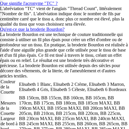
Que signifie l'acronyme "TC" ?
L'abréviation "TC" vient de l'anglais "Thread Count", littéralement
"Nombre de fils". L'abréviation indique donc le nombre de fils par
centimètre carré que le tissu a, donc plus ce nombre est élevé, plus la
qualité du tissu que vous choisissez sera élevée.
Qu'est-ce que la broderie Bourdon?
La broderie Bourdon est une technique de couture traditionnelle qui
consiste à utiliser un fil plus épais pour créer un effet d'ombre ou de
profondeur sur un tissu. En pratique, la broderie Bourdon est réalisée à
l'aide d'une aiguille plus grande que celle utilisée pour le tissu de base
et d'un fil plus épais. Ce fil est tissé à travers le tissu, créant un effet
épais ou en relief. Le résultat est une broderie très décorative et
précieuse. La broderie Bourdon est utilisée depuis des siècles pour
décorer des vêtements, de la literie, de l'ameublement et d'autres
articles textiles.
Couleur
Elisabeth 1 Blanc, Elisabeth 2 Crème, Elisabeth 3 Marron,
de la
Elisabeth 4 Gris, Elisabeth 5 Céleste, Elisabeth 6 Bordeaux
Couette
BB 150cm, BB 155cm, BB 160cm, BB 165cm, BB
Mesures
170cm, BB 175cm, BB 180cm, BB 185cm MAXI, BB
de la
190cm MAXI, BB 195cm MAXI, BB 200cm MAXI, BB
Couette
205cm, BB 210cm, BB 215cm, BB 220cm, BB 225cm,
Largeur
BB 230cm MAXI, BB 235cm MAXI, BB 240cm MAXI,
de bord à
BB 245cm MAXI, BB 255cm, BB 260cm, BB 265cm, BB
bord
270cm, BB 275cm, BB 280cm MAXI, BB 285cm MAXI,