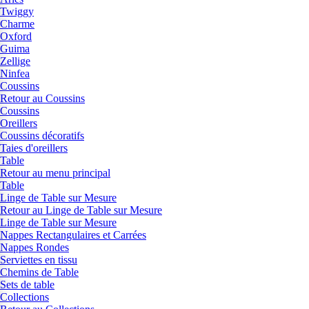
Twiggy
Charme
Oxford
Guima
Zellige
Ninfea
Coussins
Retour au Coussins
Coussins
Oreillers
Coussins décoratifs
Taies d'oreillers
Table
Retour au menu principal
Table
Linge de Table sur Mesure
Retour au Linge de Table sur Mesure
Linge de Table sur Mesure
Nappes Rectangulaires et Carrées
Nappes Rondes
Serviettes en tissu
Chemins de Table
Sets de table
Collections