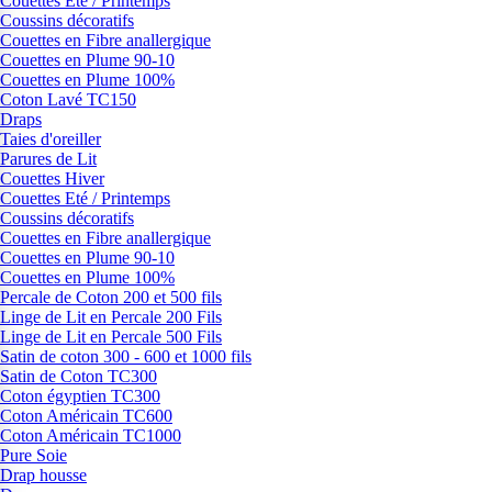
Couettes Eté / Printemps
Coussins décoratifs
Couettes en Fibre anallergique
Couettes en Plume 90-10
Couettes en Plume 100%
Coton Lavé TC150
Draps
Taies d'oreiller
Parures de Lit
Couettes Hiver
Couettes Eté / Printemps
Coussins décoratifs
Couettes en Fibre anallergique
Couettes en Plume 90-10
Couettes en Plume 100%
Percale de Coton 200 et 500 fils
Linge de Lit en Percale 200 Fils
Linge de Lit en Percale 500 Fils
Satin de coton 300 - 600 et 1000 fils
Satin de Coton TC300
Coton égyptien TC300
Coton Américain TC600
Coton Américain TC1000
Pure Soie
Drap housse