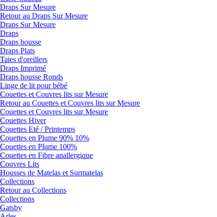
Draps Sur Mesure
Retour au Draps Sur Mesure
Draps Sur Mesure
Draps
Draps housse
Draps Plats
Taies d'oreillers
Draps Imprimé
Draps housse Ronds
Linge de lit pour bébé
Couettes et Couvres lits sur Mesure
Retour au Couettes et Couvres lits sur Mesure
Couettes et Couvres lits sur Mesure
Couettes Hiver
Couettes Eté / Printemps
Couettes en Plume 90% 10%
Couettes en Plume 100%
Couettes en Fibre anallergique
Couvres Lits
Housses de Matelas et Surmatelas
Collections
Retour au Collections
Collections
Gatsby
Arles