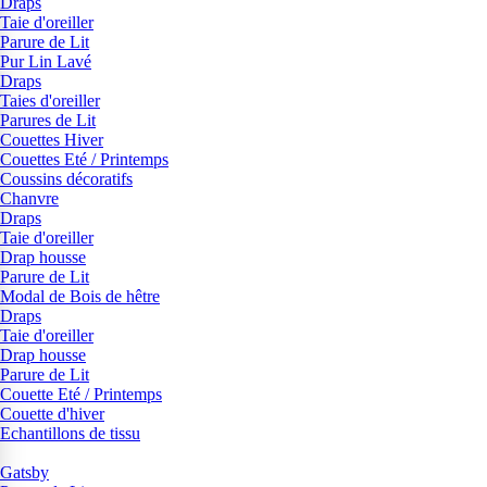
Draps
Taie d'oreiller
Parure de Lit
Pur Lin Lavé
Draps
Taies d'oreiller
Parures de Lit
Couettes Hiver
Couettes Eté / Printemps
Coussins décoratifs
Chanvre
Draps
Taie d'oreiller
Drap housse
Parure de Lit
Modal de Bois de hêtre
Draps
Taie d'oreiller
Drap housse
Parure de Lit
Couette Eté / Printemps
Couette d'hiver
Echantillons de tissu
Gatsby