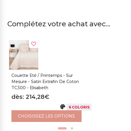
Complétez votre achat avec...
Couette Eté / Printemps - Sur
C
Mesure - Satin Extrafin De Coton
S
TC300 - Elisabeth
E
dès: 214,28€
d
6 COLORIS
CHOISISSEZ LES OPTIONS