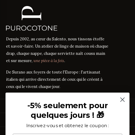
Depuis 2002, au cœur du Salento, nous tissons étoffe
et savoir-faire. Un atelier de linge de maison où chaque
drap, chaque nappe, chaque serviette naît cousu main
et sur mesure,
une pièce à la fois
.
De Surano aux foyers de toute l'Europe : l'artisanat
italien qui arrive directement de ceux qui le créent à
ceux qui le vivent chaque jour.
-5% seulement pour
PRODUITS
quelques jours ! 🎁
Linge de Lit
GUIDES DES TISSUS
Linge de Table
Inscrivez-vous et obtenez le coupon :
Linge de Bain
Guide des mesures
GUIDE
Vêtements de Maison
À PROPOS