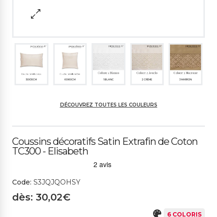
50X30CM
60X60CM
1 BLANC
2 CRÈME
3 MARRON
DÉCOUVREZ TOUTES LES COULEURS
4 GRIS
5 CÉLESTE
6 BORDEAUX
Coussins décoratifs Satin Extrafin de Coton
TC300 - Elisabeth
Code:
S3JQJQOHSY
dès: 30,02€
6 COLORIS