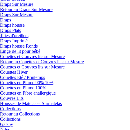
Draps Sur Mesure
Retour au Draps Sur Mesure
Draps Sur Mesure
Draps
Draps housse
Draps Plats
Taies d'oreillers
Draps Imprimé
Draps housse Ronds
Linge de lit pour bébé
Couettes et Couvres lits sur Mesure
Retour au Couettes et Couvres lits sur Mesure
Couettes et Couvres lits sur Mesure
Couettes Hiver
Couettes Eté / Printemps
Couettes en Plume 90% 10%
Couettes en Plume 100%
Couettes en Fibre anallergique
Couvres Lits
Housses de Matelas et Surmatelas
Collections
Retour au Collections
Collections
Gatsby
Arles