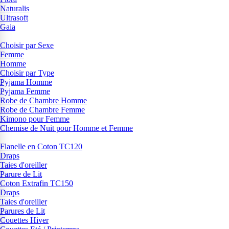
Naturalis
Ultrasoft
Gaia
Choisir par Sexe
Femme
Homme
Choisir par Type
Pyjama Homme
Pyjama Femme
Robe de Chambre Homme
Robe de Chambre Femme
Kimono pour Femme
Chemise de Nuit pour Homme et Femme
Flanelle en Coton TC120
Draps
Taies d'oreiller
Parure de Lit
Coton Extrafin TC150
Draps
Taies d'oreiller
Parures de Lit
Couettes Hiver