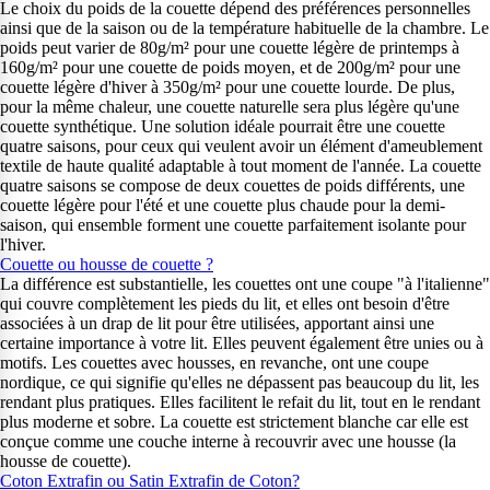
Le choix du poids de la couette dépend des préférences personnelles
ainsi que de la saison ou de la température habituelle de la chambre. Le
poids peut varier de 80g/m² pour une couette légère de printemps à
160g/m² pour une couette de poids moyen, et de 200g/m² pour une
couette légère d'hiver à 350g/m² pour une couette lourde. De plus,
pour la même chaleur, une couette naturelle sera plus légère qu'une
couette synthétique. Une solution idéale pourrait être une couette
quatre saisons, pour ceux qui veulent avoir un élément d'ameublement
textile de haute qualité adaptable à tout moment de l'année. La couette
quatre saisons se compose de deux couettes de poids différents, une
couette légère pour l'été et une couette plus chaude pour la demi-
saison, qui ensemble forment une couette parfaitement isolante pour
l'hiver.
Couette ou housse de couette ?
La différence est substantielle, les couettes ont une coupe "à l'italienne"
qui couvre complètement les pieds du lit, et elles ont besoin d'être
associées à un drap de lit pour être utilisées, apportant ainsi une
certaine importance à votre lit. Elles peuvent également être unies ou à
motifs. Les couettes avec housses, en revanche, ont une coupe
nordique, ce qui signifie qu'elles ne dépassent pas beaucoup du lit, les
rendant plus pratiques. Elles facilitent le refait du lit, tout en le rendant
plus moderne et sobre. La couette est strictement blanche car elle est
conçue comme une couche interne à recouvrir avec une housse (la
housse de couette).
Coton Extrafin ou Satin Extrafin de Coton?