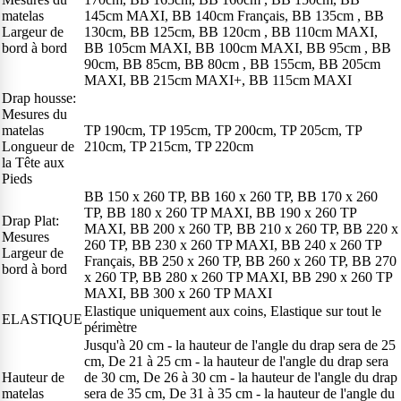
matelas
145cm MAXI, BB 140cm Français, BB 135cm , BB
Largeur de
130cm, BB 125cm, BB 120cm , BB 110cm MAXI,
bord à bord
BB 105cm MAXI, BB 100cm MAXI, BB 95cm , BB
90cm, BB 85cm, BB 80cm , BB 155cm, BB 205cm
MAXI, BB 215cm MAXI+, BB 115cm MAXI
Drap housse:
Mesures du
matelas
TP 190cm, TP 195cm, TP 200cm, TP 205cm, TP
Longueur de
210cm, TP 215cm, TP 220cm
la Tête aux
Pieds
BB 150 x 260 TP, BB 160 x 260 TP, BB 170 x 260
TP, BB 180 x 260 TP MAXI, BB 190 x 260 TP
Drap Plat:
MAXI, BB 200 x 260 TP, BB 210 x 260 TP, BB 220 x
Mesures
260 TP, BB 230 x 260 TP MAXI, BB 240 x 260 TP
Largeur de
Français, BB 250 x 260 TP, BB 260 x 260 TP, BB 270
bord à bord
x 260 TP, BB 280 x 260 TP MAXI, BB 290 x 260 TP
MAXI, BB 300 x 260 TP MAXI
Elastique uniquement aux coins, Elastique sur tout le
ELASTIQUE
périmètre
Jusqu'à 20 cm - la hauteur de l'angle du drap sera de 25
cm, De 21 à 25 cm - la hauteur de l'angle du drap sera
Hauteur de
de 30 cm, De 26 à 30 cm - la hauteur de l'angle du drap
matelas
sera de 35 cm, De 31 à 35 cm - la hauteur de l'angle du