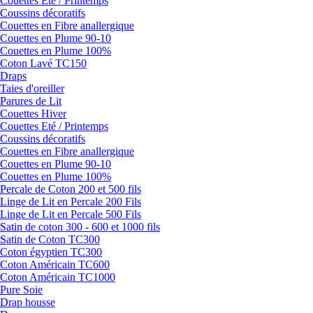
Couettes Eté / Printemps
Coussins décoratifs
Couettes en Fibre anallergique
Couettes en Plume 90-10
Couettes en Plume 100%
Coton Lavé TC150
Draps
Taies d'oreiller
Parures de Lit
Couettes Hiver
Couettes Eté / Printemps
Coussins décoratifs
Couettes en Fibre anallergique
Couettes en Plume 90-10
Couettes en Plume 100%
Percale de Coton 200 et 500 fils
Linge de Lit en Percale 200 Fils
Linge de Lit en Percale 500 Fils
Satin de coton 300 - 600 et 1000 fils
Satin de Coton TC300
Coton égyptien TC300
Coton Américain TC600
Coton Américain TC1000
Pure Soie
Drap housse