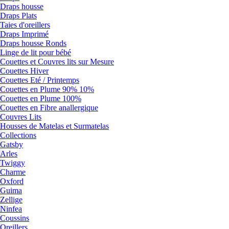
Draps housse
Draps Plats
Taies d'oreillers
Draps Imprimé
Draps housse Ronds
Linge de lit pour bébé
Couettes et Couvres lits sur Mesure
Couettes Hiver
Couettes Eté / Printemps
Couettes en Plume 90% 10%
Couettes en Plume 100%
Couettes en Fibre anallergique
Couvres Lits
Housses de Matelas et Surmatelas
Collections
Gatsby
Arles
Twiggy
Charme
Oxford
Guima
Zellige
Ninfea
Coussins
Oreillers