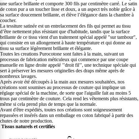
une surface brillante et comporte 300 fils par centimètre carré. Le satin
de coton pur a un toucher lisse et doux, a un aspect très noble grâce à
sa surface doucement brillante, et élève l’élégance dans la chambre à
coucher.
La tessiture satinée est un entrelacement des fils qui permet au tissu
d’être nettement plus résistant que d'habitude, tandis que la surface
brillante de ce tissu vient d'un traitement spécial appelé "sur tambour",
qui consiste en un allongement à haute température et qui donne au
tissu sa surface légèrement brillante et élégante.
Toutes les creations Purocotone sont faites à la main, suivant un
processus de fabrication méticuleux qui commence par une coupe
manuelle en ligne droite appelé ’’droit fil’’, une technique spéciale qui
sert à préserver les mesures originelles des draps même après de
nombreux lavages.
Après avoir été découpés à la main aux mesures souhaitées, nos
créations sont soumises au processus de couture qui implique un
réglage spécial de la machine, de sorte que l'aiguille fait au moins 5
trous par centimètre de couture. Cela rend les vêtements plus résistants,
même si cela prend plus de temps que la normale.
Avant d'être expédiés, toutes nos créations sont soigneusement
repassées et insérés dans un emballage en coton fabriqué à partir des
chutes de notre production.
Tissus naturels et certifiés