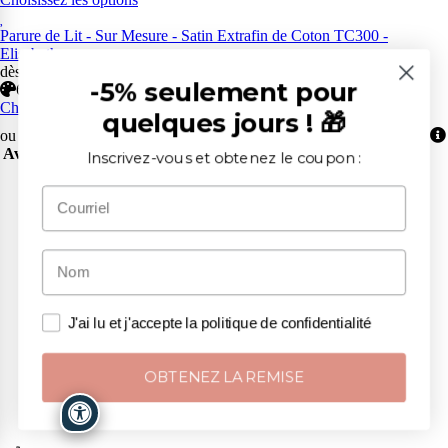
Parure de Lit - Sur Mesure - Satin Extrafin de Coton TC300 -
Elisabeth
dès: 202,13€
-5% seulement pour
6 coloris
Choisissez les options
quelques jours ! 🎁
ou payez en
3
versements de
55,40€
sans intérêts avec
Avis sur ce produit:
Inscrivez-vous et obtenez le coupon :
J'ai lu et j'accepte la politique de confidentialité
OBTENEZ LA REMISE