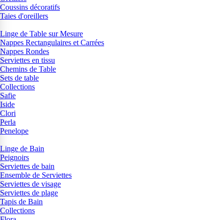
Coussins décoratifs
Taies d'oreillers
Linge de Table sur Mesure
Nappes Rectangulaires et Carrées
Nappes Rondes
Serviettes en tissu
Chemins de Table
Sets de table
Collections
Safie
Iside
Clori
Perla
Penelope
Linge de Bain
Peignoirs
Serviettes de bain
Ensemble de Serviettes
Serviettes de visage
Serviettes de plage
Tapis de Bain
Collections
Flora