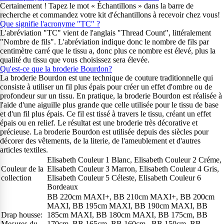
Certainement ! Tapez le mot « Échantillons » dans la barre de
recherche et commandez votre kit d'échantillons à recevoir chez vous!
Que signifie l'acronyme "TC" ?
L'abréviation "TC" vient de l'anglais "Thread Count", littéralement
"Nombre de fils". L'abréviation indique donc le nombre de fils par
centimètre carré que le tissu a, donc plus ce nombre est élevé, plus la
qualité du tissu que vous choisissez sera élevée.
Qu'est-ce que la broderie Bourdon?
La broderie Bourdon est une technique de couture traditionnelle qui
consiste à utiliser un fil plus épais pour créer un effet d'ombre ou de
profondeur sur un tissu. En pratique, la broderie Bourdon est réalisée à
l'aide d'une aiguille plus grande que celle utilisée pour le tissu de base
et d'un fil plus épais. Ce fil est tissé à travers le tissu, créant un effet
épais ou en relief. Le résultat est une broderie très décorative et
précieuse. La broderie Bourdon est utilisée depuis des siècles pour
décorer des vêtements, de la literie, de l'ameublement et d'autres
articles textiles.
Elisabeth Couleur 1 Blanc, Elisabeth Couleur 2 Créme,
Couleur de la
Elisabeth Couleur 3 Marron, Elisabeth Couleur 4 Gris,
collection
Elisabeth Couleur 5 Céleste, Elisabeth Couleur 6
Bordeaux
BB 220cm MAXI+, BB 210cm MAXI+, BB 200cm
MAXI, BB 195cm MAXI, BB 190cm MAXI, BB
Drap housse:
185cm MAXI, BB 180cm MAXI, BB 175cm, BB
Mesures du
170cm, BB 165cm, BB 160cm , BB 150cm, BB