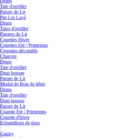
Draps
Taie d'oreiller
Parure de Lit
Pur Lin Lavé
Draps
Taies d'oreiller
Parures de Lit
Couettes Hiver
Couettes Eté / Printemps
Coussins décoratifs
Chanvre
Draps
Taie d'oreiller
Drap housse
Parure de Lit
Modal de Bois de hêtre
Draps
Taie d'oreiller
Drap housse
Parure de Lit
Couette Eté / Printemps
Couette d'hiver
Echantillons de tissu
Gatsby