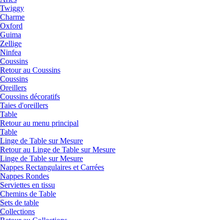
Twiggy
Charme
Oxford
Guima
Zellige
Ninfea
Coussins
Retour au Coussins
Coussins
Oreillers
Coussins décoratifs
Taies d'oreillers
Table
Retour au menu principal
Table
Linge de Table sur Mesure
Retour au Linge de Table sur Mesure
Linge de Table sur Mesure
Nappes Rectangulaires et Carrées
Nappes Rondes
Serviettes en tissu
Chemins de Table
Sets de table
Collections