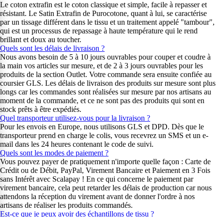
Le coton extrafin est le coton classique et simple, facile à repasser et
résistant. Le Satin Extrafin de Purocotone, quant à lui, se caractérise
par un tissage différent dans le tissu et un traitement appelé "tambour",
qui est un processus de repassage à haute température qui le rend
brillant et doux au toucher.
Quels sont les délais de livraison ?
Nous avons besoin de 5 à 10 jours ouvrables pour couper et coudre à
la main vos articles sur mesure, et de 2 à 3 jours ouvrables pour les
produits de la section Outlet. Votre commande sera ensuite confiée au
coursier GLS. Les délais de livraison des produits sur mesure sont plus
longs car les commandes sont réalisées sur mesure par nos artisans au
moment de la commande, et ce ne sont pas des produits qui sont en
stock prêts à être expédiés.
Quel transporteur utilisez-vous pour la livraison ?
Pour les envois en Europe, nous utilisons GLS et DPD. Dès que le
transporteur prend en charge le colis, vous recevrez un SMS et un e-
mail dans les 24 heures contenant le code de suivi.
Quels sont les modes de paiement ?
Vous pouvez payer de pratiquement n'importe quelle façon : Carte de
Crédit ou de Débit, PayPal, Virement Bancaire et Paiement en 3 Fois
sans Intérêt avec Scalapay ! En ce qui concerne le paiement par
virement bancaire, cela peut retarder les délais de production car nous
attendons la réception du virement avant de donner l'ordre à nos
artisans de réaliser les produits commandés.
Est-ce que je peux avoir des échantillons de tissu ?