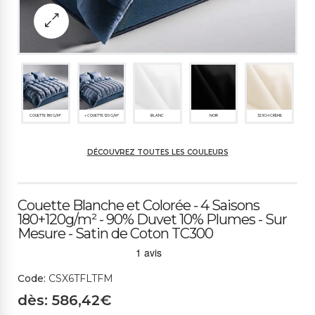
COUETTE 180 G/M²
+ COUETTE 120 G/M²
BLANC
NOIR
323CH CRÈME
DÉCOUVREZ TOUTES LES COULEURS
324CH CHAMPAGNE
303ME CARAMEL
375M JAUNE OR
635M JAUNE
322M JAUNE OCRE
Couette Blanche et Colorée - 4 Saisons
180+120g/m² - 90% Duvet 10% Plumes - Sur
Mesure - Satin de Coton TC300
445CH GRIS PERLE
992CH GRIS TAUPE C
2154M GRIS TOURTER
531CS MARRON
380SP BRUN FONCÉ
LAIR
ELLE M
Code:
CSX6TFLTFM
dès: 586,42€