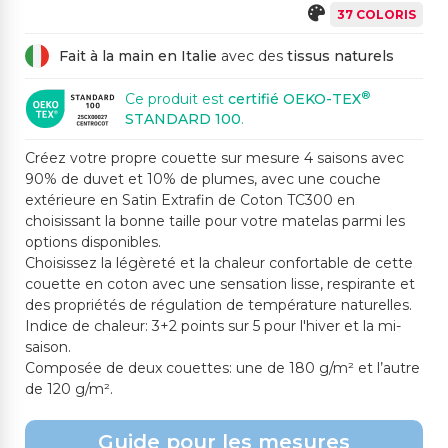
37 COLORIS
499CH GRIS CLAIR
481M GRIS FONCÉ
994SP CORAIL FONC
371SP BORDEAUX
119CH PÊCHE
É
Fait à la main en Italie
avec des
tissus naturels
®
Ce produit est
certifié OEKO-TEX
STANDARD 100
.
612CH ROSE CLAIR
2193CH ROSE
446CH ROSE POUDRÉ
466CH LILAS
490M ROSE POUDRÉ F
ONCÉ
Créez votre propre couette sur mesure 4 saisons avec
90% de duvet et 10% de plumes, avec une couche
extérieure en Satin Extrafin de Coton TC300 en
choisissant la bonne taille pour votre matelas parmi les
447SP PRUNE
2197CH CYCLAMEN
442CH CÉLESTE
4152CH VERT D'EAU
27SP SARCELLE
options disponibles.
Choisissez la légèreté et la chaleur confortable de cette
couette en coton avec une sensation lisse, respirante et
des propriétés de régulation de température naturelles.
606SP BLEU MOYEN
637SP TURQUOISE
325SP BLEU FONCÉ
449CH VERT PÂLE
528CH VERT SAUGE
Indice de chaleur: 3+2 points sur 5 pour l'hiver et la mi-
saison.
Composée de deux couettes: une de 180 g/m² et l’autre
de 120 g/m².
523SP VERT BOUTEIL
453M VERT MOYEN
494CS BLEU AVIO
527M VIOLET MOYEN
LE
Guide pour les mesures