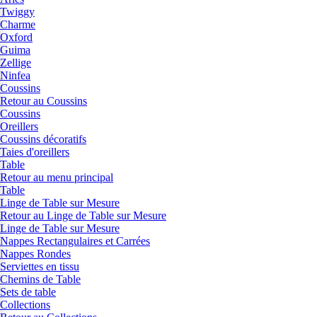
Twiggy
Charme
Oxford
Guima
Zellige
Ninfea
Coussins
Retour au Coussins
Coussins
Oreillers
Coussins décoratifs
Taies d'oreillers
Table
Retour au menu principal
Table
Linge de Table sur Mesure
Retour au Linge de Table sur Mesure
Linge de Table sur Mesure
Nappes Rectangulaires et Carrées
Nappes Rondes
Serviettes en tissu
Chemins de Table
Sets de table
Collections