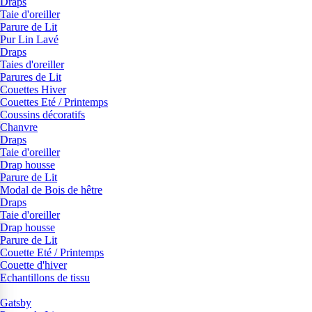
Draps
Taie d'oreiller
Parure de Lit
Pur Lin Lavé
Draps
Taies d'oreiller
Parures de Lit
Couettes Hiver
Couettes Eté / Printemps
Coussins décoratifs
Chanvre
Draps
Taie d'oreiller
Drap housse
Parure de Lit
Modal de Bois de hêtre
Draps
Taie d'oreiller
Drap housse
Parure de Lit
Couette Eté / Printemps
Couette d'hiver
Echantillons de tissu
Gatsby