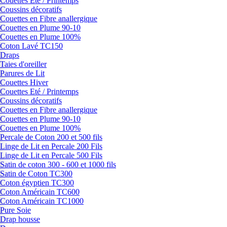
Couettes Eté / Printemps
Coussins décoratifs
Couettes en Fibre anallergique
Couettes en Plume 90-10
Couettes en Plume 100%
Coton Lavé TC150
Draps
Taies d'oreiller
Parures de Lit
Couettes Hiver
Couettes Eté / Printemps
Coussins décoratifs
Couettes en Fibre anallergique
Couettes en Plume 90-10
Couettes en Plume 100%
Percale de Coton 200 et 500 fils
Linge de Lit en Percale 200 Fils
Linge de Lit en Percale 500 Fils
Satin de coton 300 - 600 et 1000 fils
Satin de Coton TC300
Coton égyptien TC300
Coton Américain TC600
Coton Américain TC1000
Pure Soie
Drap housse