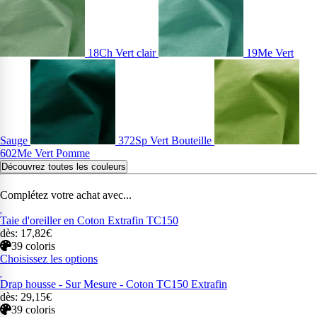
18Ch Vert clair
19Me Vert
Sauge
372Sp Vert Bouteille
602Me Vert Pomme
Découvrez toutes les couleurs
Complétez votre achat avec...
Taie d'oreiller en Coton Extrafin TC150
dès: 17,82€
39 coloris
Choisissez les options
Drap housse - Sur Mesure - Coton TC150 Extrafin
dès: 29,15€
39 coloris