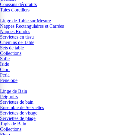
Coussins décoratifs
Taies d'oreillers
Linge de Table sur Mesure
Nappes Rectangulaires et Carrées
Nappes Rondes
Serviettes en tissu
Chemins de Table
Sets de table
Collections
Safie
Iside
Clori
Perla
Penelope
Linge de Bain
Peignoirs
Serviettes de bain
Ensemble de Serviettes
Serviettes de visage
Serviettes de plage
Tapis de Bain
Collections
Flora