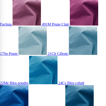
Fuchsia
491M Prune Clair
17Sp Prune
21Ch Céleste
22Me Bleu poudre
24Cs Bleu cobalt