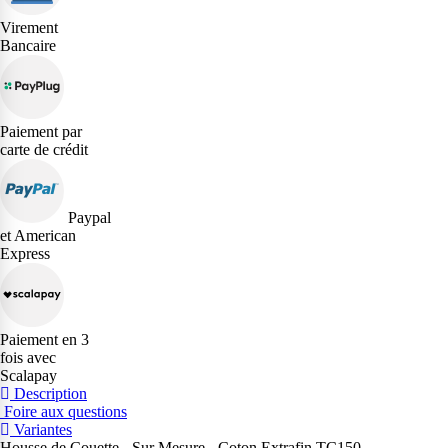
Virement
Bancaire
Paiement par
carte de crédit
Paypal
et American
Express
Paiement en 3
fois avec
Scalapay
Description
Foire aux questions
Variantes
Housse de Couette - Sur Mesure - Coton Extrafin TC150