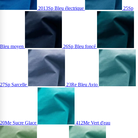
2013Sp Bleu électrique
25Sp
Bleu moyen
26Sp Bleu foncé
27Sp Sarcelle
23Re Bleu Avio
20Me Sucre Glace
412Me Vert d'eau