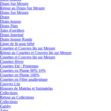
Draps Sur Mesure
Retour au Draps Sur Mesure
Draps Sur Mesure
Draps
Draps housse
Draps Plats
Taies d'oreillers
Draps Imprimé
Draps housse Ronds
Linge de lit pour bébé
Couettes et Couvres lits sur Mesure
Retour au Couettes et Couvres lits sur Mesure
Couettes et Couvres lits sur Mesure
Couettes Hiver
Couettes Eté / Printemps
Couettes en Plume 90% 10%
Couettes en Plume 100%
Couettes en Fibre anallergique
Couvres Lits
Housses de Matelas et Surmatelas
Collections
Retour au Collections
Collections
Gatsby
Arles