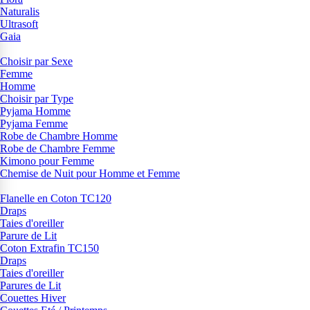
Naturalis
Ultrasoft
Gaia
Choisir par Sexe
Femme
Homme
Choisir par Type
Pyjama Homme
Pyjama Femme
Robe de Chambre Homme
Robe de Chambre Femme
Kimono pour Femme
Chemise de Nuit pour Homme et Femme
Flanelle en Coton TC120
Draps
Taies d'oreiller
Parure de Lit
Coton Extrafin TC150
Draps
Taies d'oreiller
Parures de Lit
Couettes Hiver