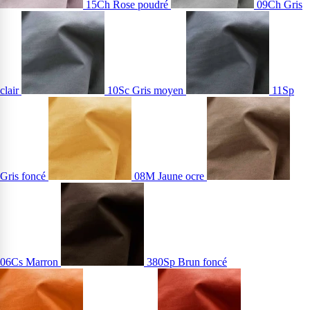
15Ch Rose poudré
09Ch Gris
clair
10Sc Gris moyen
11Sp
Gris foncé
08M Jaune ocre
06Cs Marron
380Sp Brun foncé