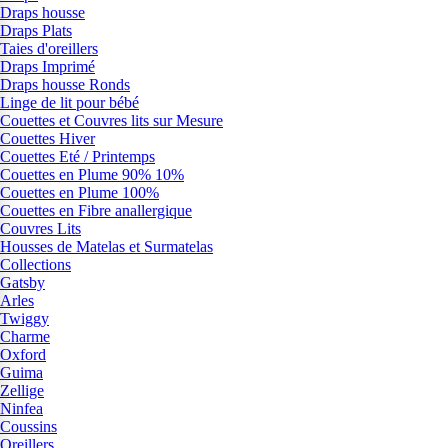
Draps housse
Draps Plats
Taies d'oreillers
Draps Imprimé
Draps housse Ronds
Linge de lit pour bébé
Couettes et Couvres lits sur Mesure
Couettes Hiver
Couettes Eté / Printemps
Couettes en Plume 90% 10%
Couettes en Plume 100%
Couettes en Fibre anallergique
Couvres Lits
Housses de Matelas et Surmatelas
Collections
Gatsby
Arles
Twiggy
Charme
Oxford
Guima
Zellige
Ninfea
Coussins
Oreillers