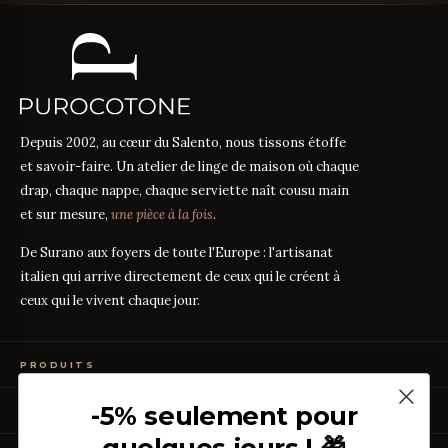
Depuis 2002, au cœur du Salento, nous tissons étoffe
et savoir-faire. Un atelier de linge de maison où chaque
drap, chaque nappe, chaque serviette naît cousu main
et sur mesure,
une pièce à la fois
.
De Surano aux foyers de toute l'Europe : l'artisanat
italien qui arrive directement de ceux qui le créent à
ceux qui le vivent chaque jour.
PRODUITS
Linge de Lit
-5% seulement pour
GUIDES DES TISSUS
Linge de Table
Linge de Bain
quelques jours ! 🎁
Guide des mesures
GUIDE