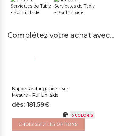
Complétez votre achat avec...
Nappe Rectangulaire - Sur
C
Mesure - Pur Lin Iside
d
dès: 181,59€
5 COLORIS
CHOISISSEZ LES OPTIONS