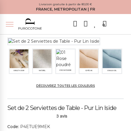
Livraison gratuite à partir de 80,00 €
FRANCE, METROPOLITAN | FR
0
01 ROSE POUDRÉ
OURLET A JOUR
NATUREL
02 PÊCHE
03 BLEU CIEL
DÉCOUVREZ TOUTES LES COULEURS
04 VERT MOUSSE
Set de 2 Serviettes de Table - Pur Lin Iside
Code:
P4ETUE9MEK