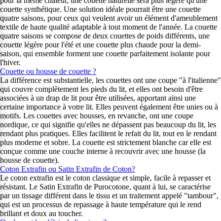
pour la même chaleur, une couette naturelle sera plus légère qu'une
couette synthétique. Une solution idéale pourrait être une couette
quatre saisons, pour ceux qui veulent avoir un élément d'ameublement
textile de haute qualité adaptable à tout moment de l'année. La couette
quatre saisons se compose de deux couettes de poids différents, une
couette légère pour l'été et une couette plus chaude pour la demi-
saison, qui ensemble forment une couette parfaitement isolante pour
l'hiver.
Couette ou housse de couette ?
La différence est substantielle, les couettes ont une coupe "à l'italienne"
qui couvre complètement les pieds du lit, et elles ont besoin d'être
associées à un drap de lit pour être utilisées, apportant ainsi une
certaine importance à votre lit. Elles peuvent également être unies ou à
motifs. Les couettes avec housses, en revanche, ont une coupe
nordique, ce qui signifie qu'elles ne dépassent pas beaucoup du lit, les
rendant plus pratiques. Elles facilitent le refait du lit, tout en le rendant
plus moderne et sobre. La couette est strictement blanche car elle est
conçue comme une couche interne à recouvrir avec une housse (la
housse de couette).
Coton Extrafin ou Satin Extrafin de Coton?
Le coton extrafin est le coton classique et simple, facile à repasser et
résistant. Le Satin Extrafin de Purocotone, quant à lui, se caractérise
par un tissage différent dans le tissu et un traitement appelé "tambour",
qui est un processus de repassage à haute température qui le rend
brillant et doux au toucher.