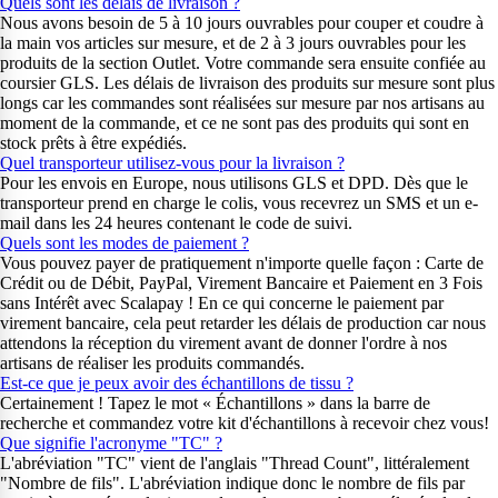
Quels sont les délais de livraison ?
Nous avons besoin de 5 à 10 jours ouvrables pour couper et coudre à
la main vos articles sur mesure, et de 2 à 3 jours ouvrables pour les
produits de la section Outlet. Votre commande sera ensuite confiée au
coursier GLS. Les délais de livraison des produits sur mesure sont plus
longs car les commandes sont réalisées sur mesure par nos artisans au
moment de la commande, et ce ne sont pas des produits qui sont en
stock prêts à être expédiés.
Quel transporteur utilisez-vous pour la livraison ?
Pour les envois en Europe, nous utilisons GLS et DPD. Dès que le
transporteur prend en charge le colis, vous recevrez un SMS et un e-
mail dans les 24 heures contenant le code de suivi.
Quels sont les modes de paiement ?
Vous pouvez payer de pratiquement n'importe quelle façon : Carte de
Crédit ou de Débit, PayPal, Virement Bancaire et Paiement en 3 Fois
sans Intérêt avec Scalapay ! En ce qui concerne le paiement par
virement bancaire, cela peut retarder les délais de production car nous
attendons la réception du virement avant de donner l'ordre à nos
artisans de réaliser les produits commandés.
Est-ce que je peux avoir des échantillons de tissu ?
Certainement ! Tapez le mot « Échantillons » dans la barre de
recherche et commandez votre kit d'échantillons à recevoir chez vous!
Que signifie l'acronyme "TC" ?
L'abréviation "TC" vient de l'anglais "Thread Count", littéralement
"Nombre de fils". L'abréviation indique donc le nombre de fils par