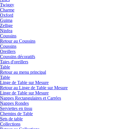
Twiggy
Charme
Oxford
Guima
Zellige
Ninfea
Coussins
Retour au Coussins
Coussins
Oreillers
Coussins décoratifs
Taies d'oreillers
Table
Retour au menu principal
Table
Linge de Table sur Mesure
Retour au Linge de Table sur Mesure
Linge de Table sur Mesure
Nappes Rectangulaires et Carrées
Nappes Rondes
Serviettes en tissu
Chemins de Table
Sets de table
Collections