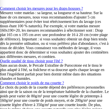
Comment choisir les mesures pour les draps-housses ?
Mesurez votre matelas : sa largeur, sa longueur et sa hauteur. Sur la
base de ces mesures, nous vous recommandons d'ajouter 5 cm
supplémentaires pour éviter tout rétrécissement lors du lavage (ces
tissus étant 100 % naturels). Par exemple, si votre matelas mesure
160x190+20, les mesures recommandées à sélectionner sont : Drap
plat 165 cm x 195 cm avec une profondeur de 16 à 20 cm (votre plage
de référence). Important : si vous souhaitez obtenir un drap bien tendu
dès la première utilisation, ou si vous préférez plus d'abondance, c'est à
vous de décider. Vous connaissez vos méthodes de lavage, il vous
appartient donc de déterminer si vous souhaitez ajouter des centimètres
aux différentes mesures, et combien.
Quelle qualité de tissu choisir pour l'été ?
Sans aucun doute, le Percale Extrafine de Purocotone est le tissu le
plus adapté à l'été, sa fraîcheur et sa douceur après chaque lavage en
font l'ingrédient parfait pour bien dormir même dans des situations
chaudes et humides.
Comment choisir le poids de ma couette ?
Le choix du poids de la couette dépend des préférences personnelles
ainsi que de la saison ou de la température habituelle de la chambre. Le
poids peut varier de 80g/m² pour une couette légère de printemps à
160g/m² pour une couette de poids moyen, et de 200g/m² pour une
couette légère d'hiver à 350g/m² pour une couette lourde. De plus,