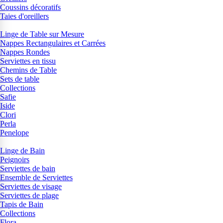
Coussins décoratifs
Taies d'oreillers
Linge de Table sur Mesure
Nappes Rectangulaires et Carrées
Nappes Rondes
Serviettes en tissu
Chemins de Table
Sets de table
Collections
Safie
Iside
Clori
Perla
Penelope
Linge de Bain
Peignoirs
Serviettes de bain
Ensemble de Serviettes
Serviettes de visage
Serviettes de plage
Tapis de Bain
Collections
Flora