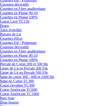
Couettes Eté / Printemps
Coussins décoratifs
Couettes en Fibre anallergique
Couettes en Plume 90-10
Couettes en Plume 100%
Coton Lavé TC150
Draps
Taies d'oreiller
Parures de Lit
Couettes Hiver
Couettes Eté / Printemps
Coussins décoratifs
Couettes en Fibre anallergique
Couettes en Plume 90-10
Couettes en Plume 100%
Percale de Coton 200 et 500 fils
Linge de Lit en Percale 200 Fils
Linge de Lit en Percale 500 Fils
Satin de coton 300 - 600 et 1000 fils
Satin de Coton TC300
Coton égyptien TC300
Coton Américain TC600
Coton Américain TC1000
Pure Soie
Drap housse