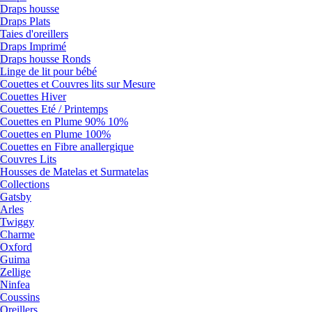
Draps housse
Draps Plats
Taies d'oreillers
Draps Imprimé
Draps housse Ronds
Linge de lit pour bébé
Couettes et Couvres lits sur Mesure
Couettes Hiver
Couettes Eté / Printemps
Couettes en Plume 90% 10%
Couettes en Plume 100%
Couettes en Fibre anallergique
Couvres Lits
Housses de Matelas et Surmatelas
Collections
Gatsby
Arles
Twiggy
Charme
Oxford
Guima
Zellige
Ninfea
Coussins
Oreillers