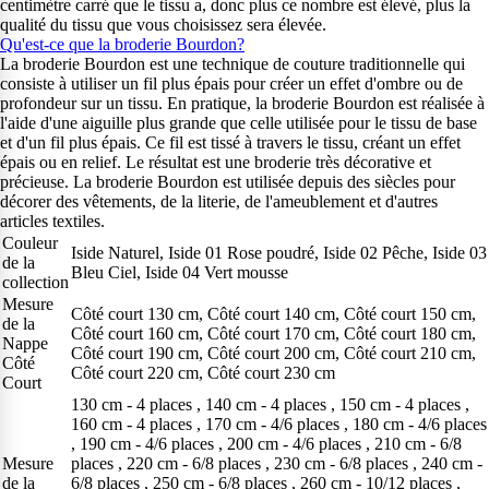
centimètre carré que le tissu a, donc plus ce nombre est élevé, plus la
qualité du tissu que vous choisissez sera élevée.
Qu'est-ce que la broderie Bourdon?
La broderie Bourdon est une technique de couture traditionnelle qui
consiste à utiliser un fil plus épais pour créer un effet d'ombre ou de
profondeur sur un tissu. En pratique, la broderie Bourdon est réalisée à
l'aide d'une aiguille plus grande que celle utilisée pour le tissu de base
et d'un fil plus épais. Ce fil est tissé à travers le tissu, créant un effet
épais ou en relief. Le résultat est une broderie très décorative et
précieuse. La broderie Bourdon est utilisée depuis des siècles pour
décorer des vêtements, de la literie, de l'ameublement et d'autres
articles textiles.
Couleur
Iside Naturel, Iside 01 Rose poudré, Iside 02 Pêche, Iside 03
de la
Bleu Ciel, Iside 04 Vert mousse
collection
Mesure
Côté court 130 cm, Côté court 140 cm, Côté court 150 cm,
de la
Côté court 160 cm, Côté court 170 cm, Côté court 180 cm,
Nappe
Côté court 190 cm, Côté court 200 cm, Côté court 210 cm,
Côté
Côté court 220 cm, Côté court 230 cm
Court
130 cm - 4 places , 140 cm - 4 places , 150 cm - 4 places ,
160 cm - 4 places , 170 cm - 4/6 places , 180 cm - 4/6 places
, 190 cm - 4/6 places , 200 cm - 4/6 places , 210 cm - 6/8
Mesure
places , 220 cm - 6/8 places , 230 cm - 6/8 places , 240 cm -
de la
6/8 places , 250 cm - 6/8 places , 260 cm - 10/12 places ,