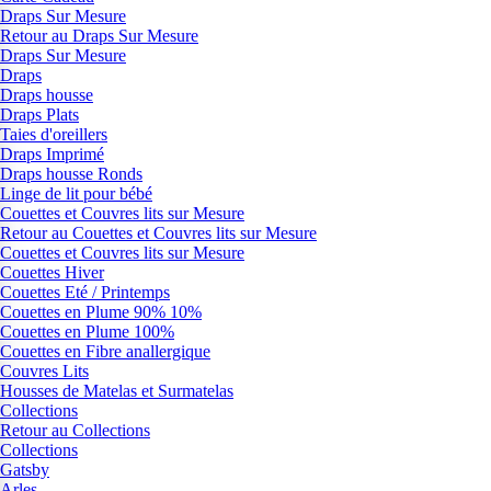
Draps Sur Mesure
Retour au Draps Sur Mesure
Draps Sur Mesure
Draps
Draps housse
Draps Plats
Taies d'oreillers
Draps Imprimé
Draps housse Ronds
Linge de lit pour bébé
Couettes et Couvres lits sur Mesure
Retour au Couettes et Couvres lits sur Mesure
Couettes et Couvres lits sur Mesure
Couettes Hiver
Couettes Eté / Printemps
Couettes en Plume 90% 10%
Couettes en Plume 100%
Couettes en Fibre anallergique
Couvres Lits
Housses de Matelas et Surmatelas
Collections
Retour au Collections
Collections
Gatsby
Arles