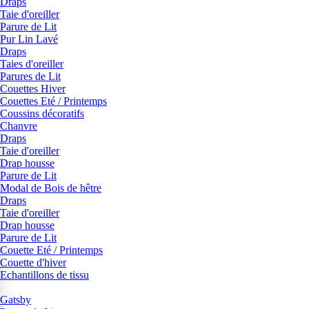
Draps
Taie d'oreiller
Parure de Lit
Pur Lin Lavé
Draps
Taies d'oreiller
Parures de Lit
Couettes Hiver
Couettes Eté / Printemps
Coussins décoratifs
Chanvre
Draps
Taie d'oreiller
Drap housse
Parure de Lit
Modal de Bois de hêtre
Draps
Taie d'oreiller
Drap housse
Parure de Lit
Couette Eté / Printemps
Couette d'hiver
Echantillons de tissu
Gatsby