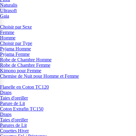
Naturalis
Ultrasoft
Gaia
Choisir par Sexe
Femme
Homme
Choisir par Type
Pyjama Homme
Pyjama Femme
Robe de Chambre Homme
Robe de Chambre Femme
Kimono pour Femme
Chemise de Nuit pour Homme et Femme
Flanelle en Coton TC120
Draps
Taies d'oreiller
Parure de Lit
Coton Extrafin TC150
Draps
Taies d'oreiller
Parures de Lit
Couettes Hiver