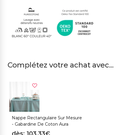
Complétez votre achat avec...
Nappe Rectangulaire Sur Mesure
C
- Gabardine De Coton Aura
C
dès: 103,33€
d