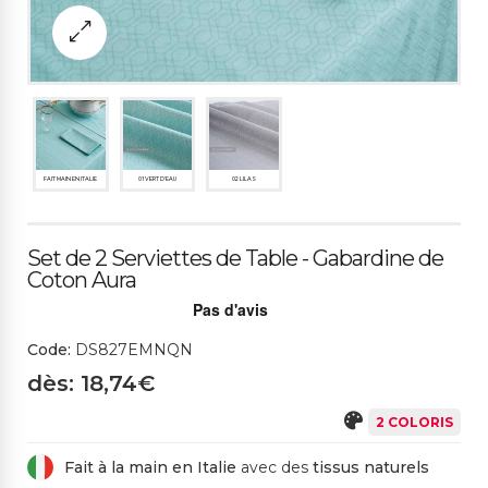
FAIT MAIN EN ITALIE
01 VERT D'EAU
02 LILAS
Set de 2 Serviettes de Table - Gabardine de
Coton Aura
Code:
DS827EMNQN
dès: 18,74€
2 COLORIS
Fait à la main en Italie
avec des
tissus naturels