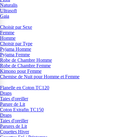
Naturalis
Ultrasoft
Gaia
Choisir par Sexe
Femme
Homme
Choisir par Type
Pyjama Homme
Pyjama Femme
Robe de Chambre Homme
Robe de Chambre Femme
Kimono pour Femme
Chemise de Nuit pour Homme et Femme
Flanelle en Coton TC120
Draps
Taies d'oreiller
Parure de Lit
Coton Extrafin TC150
Draps
Taies d'oreiller
Parures de Lit
Couettes Hiver