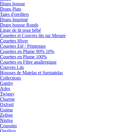
Draps housse
Draps Plats
Taies d'oreillers
Draps Imprimé
Draps housse Ronds
Linge de lit pour bébé
Couettes et Couvres lits sur Mesure
Couettes Hiver
Couettes Eté / Printemps
Couettes en Plume 90% 10%
Couettes en Plume 100%
Couettes en Fibre anallergique
Couvres Lits
Housses de Matelas et Surmatelas
Collections
Gatsby
Arles
Twiggy
Charme
Oxford
Guima
Zellige
Ninfea
Coussins
Oreillers