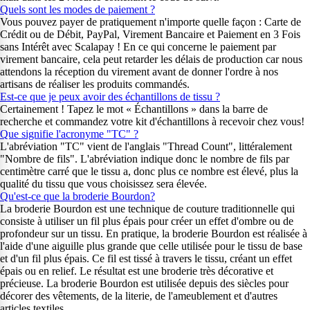
Quels sont les modes de paiement ?
Vous pouvez payer de pratiquement n'importe quelle façon : Carte de
Crédit ou de Débit, PayPal, Virement Bancaire et Paiement en 3 Fois
sans Intérêt avec Scalapay ! En ce qui concerne le paiement par
virement bancaire, cela peut retarder les délais de production car nous
attendons la réception du virement avant de donner l'ordre à nos
artisans de réaliser les produits commandés.
Est-ce que je peux avoir des échantillons de tissu ?
Certainement ! Tapez le mot « Échantillons » dans la barre de
recherche et commandez votre kit d'échantillons à recevoir chez vous!
Que signifie l'acronyme "TC" ?
L'abréviation "TC" vient de l'anglais "Thread Count", littéralement
"Nombre de fils". L'abréviation indique donc le nombre de fils par
centimètre carré que le tissu a, donc plus ce nombre est élevé, plus la
qualité du tissu que vous choisissez sera élevée.
Qu'est-ce que la broderie Bourdon?
La broderie Bourdon est une technique de couture traditionnelle qui
consiste à utiliser un fil plus épais pour créer un effet d'ombre ou de
profondeur sur un tissu. En pratique, la broderie Bourdon est réalisée à
l'aide d'une aiguille plus grande que celle utilisée pour le tissu de base
et d'un fil plus épais. Ce fil est tissé à travers le tissu, créant un effet
épais ou en relief. Le résultat est une broderie très décorative et
précieuse. La broderie Bourdon est utilisée depuis des siècles pour
décorer des vêtements, de la literie, de l'ameublement et d'autres
articles textiles.