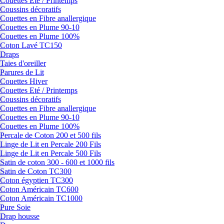
Couettes Eté / Printemps
Coussins décoratifs
Couettes en Fibre anallergique
Couettes en Plume 90-10
Couettes en Plume 100%
Coton Lavé TC150
Draps
Taies d'oreiller
Parures de Lit
Couettes Hiver
Couettes Eté / Printemps
Coussins décoratifs
Couettes en Fibre anallergique
Couettes en Plume 90-10
Couettes en Plume 100%
Percale de Coton 200 et 500 fils
Linge de Lit en Percale 200 Fils
Linge de Lit en Percale 500 Fils
Satin de coton 300 - 600 et 1000 fils
Satin de Coton TC300
Coton égyptien TC300
Coton Américain TC600
Coton Américain TC1000
Pure Soie
Drap housse