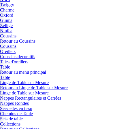
Twiggy
Charme
Oxford
Guima
Zellige
Ninfea
Coussins
Retour au Coussins
Coussins
Oreillers
Coussins décoratifs
Taies d'oreillers
Table
Retour au menu principal
Table
Linge de Table sur Mesure
Retour au Linge de Table sur Mesure
Linge de Table sur Mesure
Nappes Rectangulaires et Carrées
Nappes Rondes
Serviettes en tissu
Chemins de Table
Sets de table
Collections