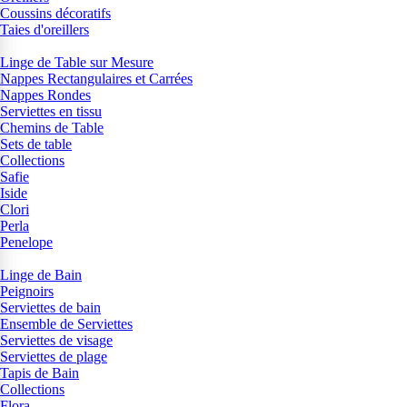
Coussins décoratifs
Taies d'oreillers
Linge de Table sur Mesure
Nappes Rectangulaires et Carrées
Nappes Rondes
Serviettes en tissu
Chemins de Table
Sets de table
Collections
Safie
Iside
Clori
Perla
Penelope
Linge de Bain
Peignoirs
Serviettes de bain
Ensemble de Serviettes
Serviettes de visage
Serviettes de plage
Tapis de Bain
Collections
Flora