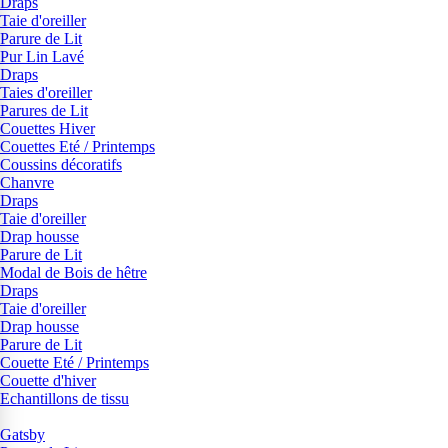
Draps
Taie d'oreiller
Parure de Lit
Pur Lin Lavé
Draps
Taies d'oreiller
Parures de Lit
Couettes Hiver
Couettes Eté / Printemps
Coussins décoratifs
Chanvre
Draps
Taie d'oreiller
Drap housse
Parure de Lit
Modal de Bois de hêtre
Draps
Taie d'oreiller
Drap housse
Parure de Lit
Couette Eté / Printemps
Couette d'hiver
Echantillons de tissu
Gatsby