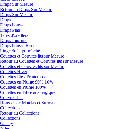
Draps Sur Mesure
Retour au Draps Sur Mesure
Draps Sur Mesure
Draps
Draps housse
Draps Plats
Taies d'oreillers
Draps Imprimé
Draps housse Ronds
Linge de lit pour bébé
Couettes et Couvres lits sur Mesure
Retour au Couettes et Couvres lits sur Mesure
Couettes et Couvres lits sur Mesure
Couettes Hiver
Couettes Eté / Printemps
Couettes en Plume 90% 10%
Couettes en Plume 100%
Couettes en Fibre anallergique
Couvres Lits
Housses de Matelas et Surmatelas
Collections
Retour au Collections
Collections
Gatsby
Arles