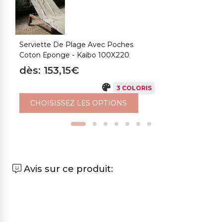
Serviette De Plage Avec Poches
S
Coton Eponge - Kaibo 100X220
1
dès: 153,15€
d
3 COLORIS
CHOISISSEZ LES OPTIONS
Avis sur ce produit: