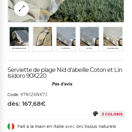
FAIT MAIN EN ITALIE
01 CÉLESTE
02 GRIS
03 JAUNE OCRE
Serviette de plage Nid d'abeille Coton et Lin
Isidoro 90X220
Code:
9TN1Z6NK7J
dès: 167,68€
3 COLORIS
Fait à la main en Italie
avec des
tissus naturels