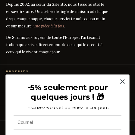
Depuis 2002, au cœur du Salento, nous tissons étoffe
et savoir-faire. Un atelier de linge de maison où chaque
drap, chaque nappe, chaque serviette naît cousu main
et sur mesure,
une pièce à la fois
.
De Surano aux foyers de toute l'Europe : l'artisanat
italien qui arrive directement de ceux qui le créent à
ceux qui le vivent chaque jour.
PRODUITS
Linge de Lit
-5% seulement pour
GUIDES DES TISSUS
Linge de Table
Linge de Bain
quelques jours ! 🎁
Guide des mesures
GUIDE
Vêtements de Maison
À PROPOS
Percale ou Satin ?
GUIDE
Échantillons Gratuits
Que signifie le TC ?
Inscrivez-vous et obtenez le coupon :
GUIDE
Qui sommes-nous
TC300 vs Coton Égyptien
ASSISTANCE
GUIDE
Notre artisanat
Coton vs Synthétique
GUIDE
Certification OEKO-TEX
Contactez-nous
Nos avis
Rétractation simplifiée
FAQ
Copyright ©
2026
Purocotone.it s.r.l.s. · S.S. 275 km. 12,500 · 73030
Blog
Frais d'expédition
Surano (LE) · C.F. / P.IVA
05027870756